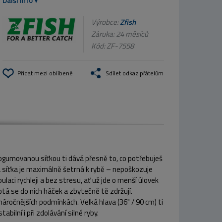
Další info
Výrobce:
Zfish
Záruka: 24 měsíců
Kód:
ZF-7558
Přidat mezi oblíbené
Sdílet odkaz přátelům
 pogumovanou síťkou ti dává přesně to, co potřebuješ
 síťka je maximálně šetrná k rybě – nepoškozuje
laci rychleji a bez stresu, ať už jde o menší úlovek
tá se do nich háček a zbytečně tě zdržují.
áročnějších podmínkách. Velká hlava (36" / 90 cm) ti
ilní i při zdolávání silné ryby.