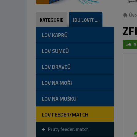
Úvo
KATEGORIE
JDU LOVIT ...
ZF
LOV KAPRŮ
N
LOV SUMCŮ
LOV DRAVCŮ
LOV NA MOŘI
LOV NA MUŠKU
LOV FEEDER/MATCH
Pruty feeder, match