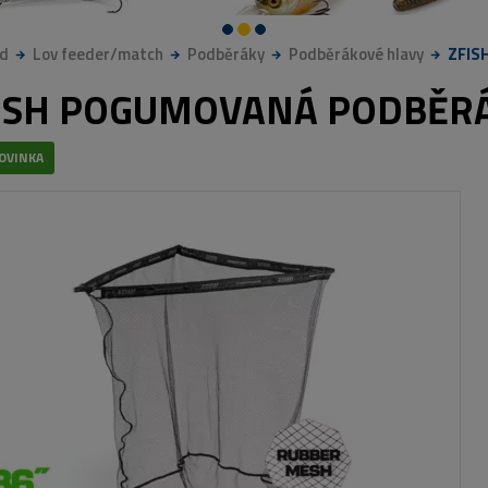
d
Lov feeder/match
Podběráky
Podběrákové hlavy
ZFIS
ISH POGUMOVANÁ PODBĚRÁ
OVINKA