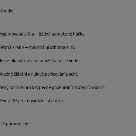
výhody:
Pogumovaná síťka – žádné zamotané háčky
Šetrná k rybě – maximální ochrana slizu
Nenasákavý materiál = nižší váha ve vodě
Snadné čištění a nulové pohlcování pachů
Velký rozměr pro bezpečné podebrání i trofejních kaprů
Pevný kříž pro maximální stabilitu
cké parametry: