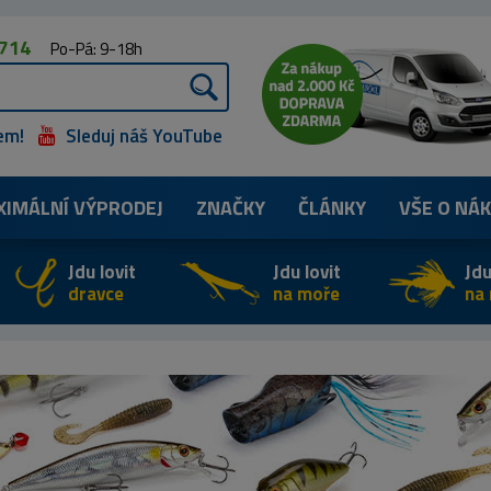
 714
Po-Pá: 9-18h
em!
Sleduj náš YouTube
XIMÁLNÍ
VÝPRODEJ
ZNAČKY
ČLÁNKY
VŠE O NÁ
Jdu lovit
Jdu lovit
Jdu
dravce
na moře
na