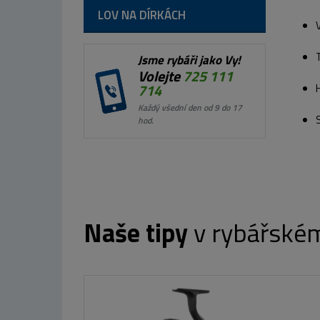
LOV NA DÍRKÁCH
Jsme rybáři jako Vy!
Volejte
725 111
714
Každý všední den od 9 do 17
hod.
Naše tipy
v rybářské
MIVARDI Prut Entrix 360SH 3,6m 
3,5lb 