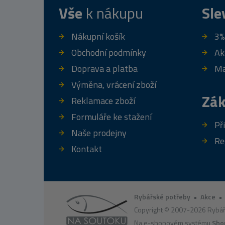
Vše
k nákupu
Sle
Nákupní košík
3%
Obchodní podmínky
Ak
Doprava a platba
Ma
Výměna, vrácení zboží
Zák
Reklamace zboží
Formuláře ke stažení
Př
Naše prodejny
Re
Kontakt
Rybářské potřeby
•
Akce
Copyright © 2007-2026 Rybář
Na e-shopovém systému
Sho