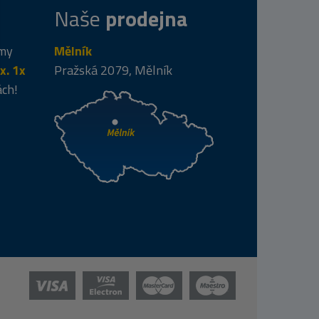
Naše
prodejna
 my
Mělník
x. 1x
Pražská 2079, Mělník
ách!