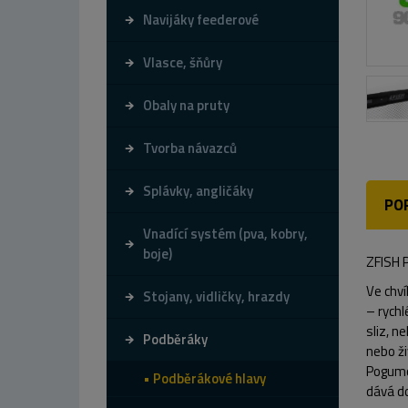
Navijáky feederové
Vlasce, šňůry
Obaly na pruty
Tvorba návazců
Splávky, angličáky
PO
Vnadící systém (pva, kobry,
boje)
ZFISH
Ve chví
Stojany, vidličky, hrazdy
– rych
sliz, n
Podběráky
nebo ži
Pogumov
Podběrákové hlavy
dává do