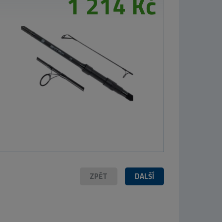
ořech
220 Kč
Westin prut W3
Powerteez 3rd
2,54m 14-49g
3 357 Kč
ZPĚT
DALŠÍ