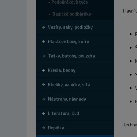
Podběrákové tyče
Hlavní 
Klasické podběráky
Vezíry, saky, podložky
Plastové boxy, kufry
Tašky, batohy, pouzdra
Křesla, bedny
Kbelíky, vaničky, síta
Nástrahy, návnady
Literatura, Dvd
Techni
Doplňky