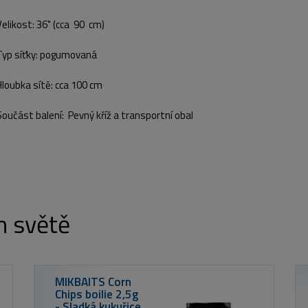
Velikost: 36" (cca 90 cm)
Typ síťky: pogumovaná
Hloubka sítě: cca 100 cm
Součást balení: Pevný kříž a transportní obal
m světě
12ft
2-díl