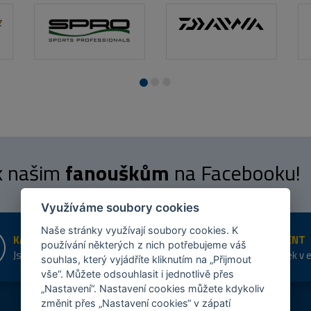
 k našim
fanouškům
na Facebooku!
Využíváme soubory cookies
Naše stránky využívají soubory cookies. K
KAMENNÉ PRODEJNY
ŠIROKÝ SORTIMENT
používání některých z nich potřebujeme váš
Jsme na trhu více než 10 let
Přes 20 tis. položek v 
souhlas, který vyjádříte kliknutím na „Přijmout
shopu
vše“. Můžete odsouhlasit i jednotlivě přes
„Nastavení“. Nastavení cookies můžete kdykoliv
změnit přes „Nastavení cookies“ v zápatí