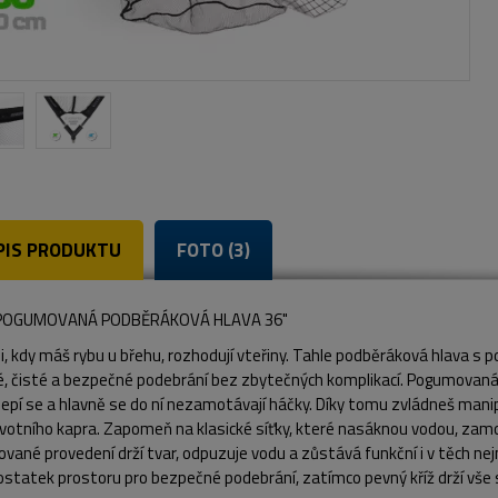
PIS PRODUKTU
FOTO (3)
 POGUMOVANÁ PODBĚRÁKOVÁ HLAVA 36"
li, kdy máš rybu u břehu, rozhodují vteřiny. Tahle podběráková hlava s
lé, čisté a bezpečné podebrání bez zbytečných komplikací. Pogumovaná
elepí se a hlavně se do ní nezamotávají háčky. Díky tomu zvládneš manipu
votního kapra. Zapomeň na klasické síťky, které nasáknou vodou, zamo
ané provedení drží tvar, odpuzuje vodu a zůstává funkční i v těch nejn
statek prostoru pro bezpečné podebrání, zatímco pevný kříž drží vše stab