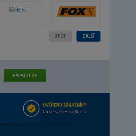
ZPĚT
DALŠÍ
PŘIPOJIT SE
OVĚŘENO ZÁKAZNÍKY
e-
Na serveru Heuréka.cz