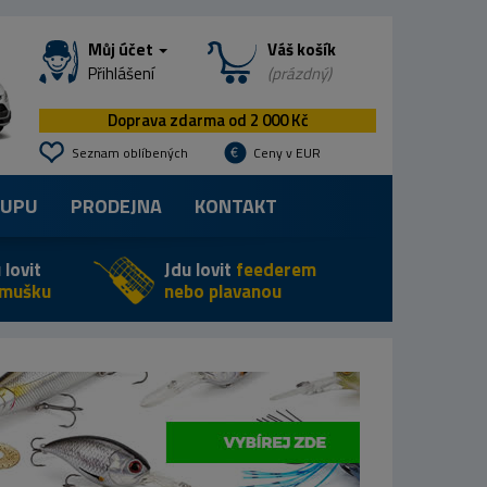
Můj účet
Váš košík
Přihlášení
(prázdný)
Doprava zdarma od 2 000 Kč
Seznam oblíbených
Ceny v EUR
KUPU
PRODEJNA
KONTAKT
 lovit
Jdu lovit
feederem
 mušku
nebo plavanou