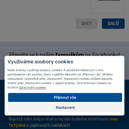
ZPĚT
DALŠÍ
Připojte se k našim
fanouškům
na Facebooku!
Využíváme soubory cookies
PŘIPOJIT SE
Naše stránky využívají soubory cookies. K používání některých z nich
potřebujeme váš souhlas, který vyjádříte kliknutím na „Přijmout vše“. Můžete
odsouhlasit i jednotlivě přes „Nastavení“. Nastavení cookies můžete kdykoliv
změnit přes „Nastavení cookies“ v zápatí stránky. Více informací získáte na
DOPRAVA ZDARMA
KAMENNÉ PRODEJNY
stránce
Zpracování cookies
.
Při nákupu nad 2 000 Kč
Jsme na trhu více než 10 let
Přijmout vše
Tipy
k nákupu
Nastavení
Napište nám svůj e-mail a my vás budeme informovat
max.
1x týdně
o zajímavých nabídkách!