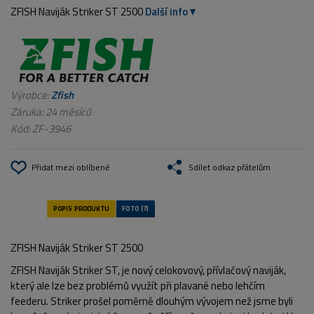
ZFISH Naviják Striker ST 2500
Další info
Výrobce:
Zfish
Záruka: 24 měsíců
Kód:
ZF-3946
Přidat mezi oblíbené
Sdílet odkaz přátelům
ZFISH Naviják Striker ST 2500
ZFISH Naviják Striker ST, je nový celokovový, přívlačový naviják,
který ale lze bez problémů využít při plavané nebo lehčím
feederu. Striker prošel poměrně dlouhým vývojem než jsme byli