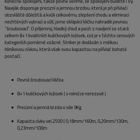
konečně spokojeni, takže pevně věříme, že spokojeni budete i Vy.
Naviják disponuje precizní a jemnou brzdou, která je při přívlači
obzvláště důležitá a kvůli celkovému zlepšení chodu a eliminaci
nechtěných vybrací a vůlí, jsme sklápěcí kličku nahradili pevnou
“šroubovací”. O příjemný, hladký chod a pocit z navíjení se stará
celkem 8+1 kvalitních kuličkových ložisek, což je v těchto cenových
kategoriích poměrně vzácné. Striker je dodáván s mělkou
hliníkovou cívkou, která však svou kapacitou na přívlač bohatě
postačí.
POPIS PRODUKTU
FOTO (7)
Pevná šroubovací klička
8+1 kuličkových ložisek ( v rolničce nerezové )
Precizní a jemná brzda o síle 9Kg
Kapacita cívky vel.2500 ( 0,18mm/160m, 0,20mm/130m,
0,23mm/100m