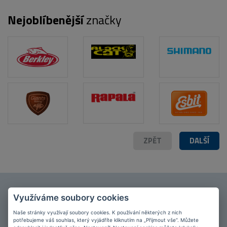
Nejoblíbenější
značky
ZPĚT
DALŠÍ
Připojte se k našim
fanouškům
na Facebooku!
Využíváme soubory cookies
PŘIPOJIT SE
Naše stránky využívají soubory cookies. K používání některých z nich
potřebujeme váš souhlas, který vyjádříte kliknutím na „Přijmout vše“. Můžete