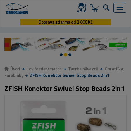
Menu
Doprava zdarma od 2 000 Kč
Úvod
Lov feeder/match
Tvorba návazců
Obratlíky,
karabinky
ZFISH Konektor Swivel Stop Beads 2in1
ZFISH Konektor Swivel Stop Beads 2in1