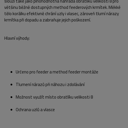
slouží také jako plnohodnotná náhrada obratlíku velikosti 8 pro
většinu běžně dostupných method feederových krmítek. Měkké
tělo korálku efektivně chrání uzly i vlasec, zároveň tlumí nárazy
krmítka při dopadu a zabraňuje jejich poškození.
Hlavní výhody:
POPIS PRODUKTU
FOTO (5)
Určeno pro feeder a method feeder montáže
Tlumení nárazů při náhozu i zdolávání
Možnost využít místo obratlíku velikosti 8
Ochrana uzlů a vlasce