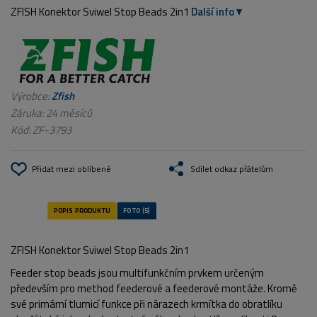
ZFISH Konektor Sviwel Stop Beads 2in1
Další info
Výrobce:
Zfish
Záruka: 24 měsíců
Kód:
ZF-3793
Přidat mezi oblíbené
Sdílet odkaz přátelům
ZFISH Konektor Sviwel Stop Beads 2in1
Feeder stop beads jsou multifunkčním prvkem určeným
především pro method feederové a feederové montáže. Kromě
své primární tlumicí funkce při nárazech krmítka do obratlíku