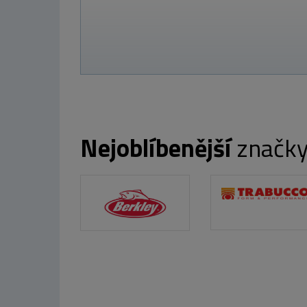
Nejoblíbenější
značk