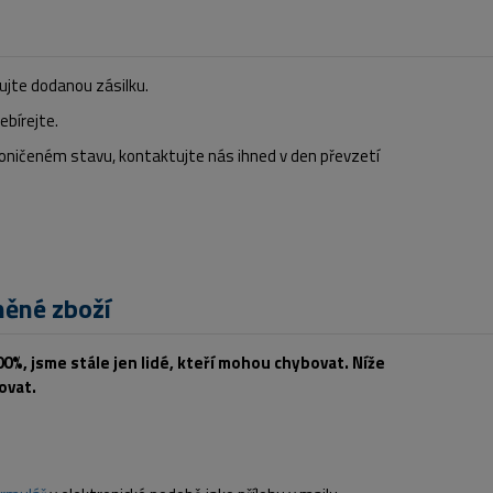
lujte dodanou zásilku.
ebírejte.
 poničeném stavu, kontaktujte nás ihned v den převzetí
ěné zboží
0%, jsme stále jen lidé, kteří mohou chybovat. Níže
ovat.