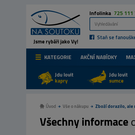
Infolinka
725 111
Staň se fanoušk
Jsme rybáři jako Vy!
KATEGORIE
AKČNÍ NABÍDKY
MA
Jdu lovit
Jdu lovit
kapry
sumce
Úvod
Vše o nákupu
Zboží dorazilo, ale
Všechny informace
o