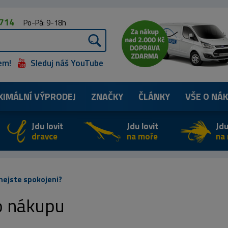
 714
Po-Pá: 9-18h
em!
Sleduj náš YouTube
XIMÁLNÍ
VÝPRODEJ
ZNAČKY
ČLÁNKY
VŠE O NÁ
Jdu lovit
Jdu lovit
Jdu
dravce
na moře
na
 nejste spokojeni?
 nákupu