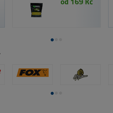
od 169 Kč
y