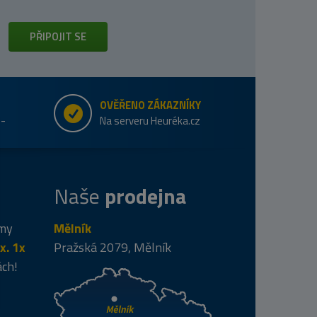
PŘIPOJIT SE
OVĚŘENO ZÁKAZNÍKY
e-
Na serveru Heuréka.cz
Naše
prodejna
 my
Mělník
x. 1x
Pražská 2079, Mělník
ách!