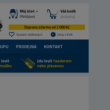
Můj účet
Váš košík
Přihlášení
(prázdný)
Doprava zdarma od 2 000 Kč
Seznam oblíbených
Ceny v EUR
KUPU
PRODEJNA
KONTAKT
 lovit
Jdu lovit
feederem
 mušku
nebo plavanou