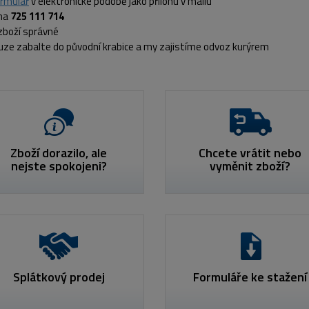
ormulář
v elektronické podobě jako přílohu v mailu
 na
725 111 714
zboží správné
ze zabalte do původní krabice a my zajistíme odvoz kurýrem
Zboží dorazilo, ale
Chcete vrátit nebo
nejste spokojeni?
vyměnit zboží?
Splátkový prodej
Formuláře ke stažení