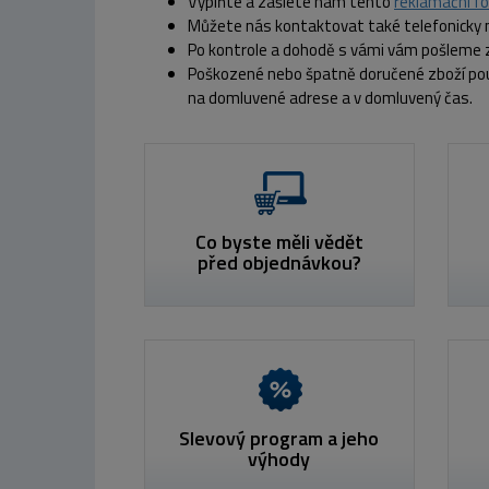
Vyplňte a zašlete nám tento
reklamační f
Můžete nás kontaktovat také telefonicky
Po kontrole a dohodě s vámi vám pošleme 
Poškozené nebo špatně doručené zboží pou
na domluvené adrese a v domluvený čas.
Co byste měli vědět
před objednávkou?
Slevový program a jeho
výhody