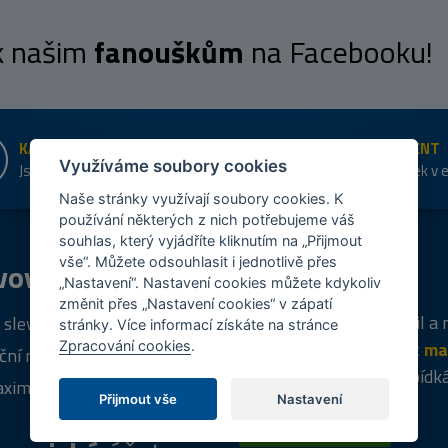
 k našim
fanouškům
na Facebooku!
KAMENNÉ PRODEJNY
ŠIROKÝ SORTIMENT
Využíváme soubory cookies
Jsme na trhu více než 10 let
Přes 20 tis. položek v 
shopu
Naše stránky využívají soubory cookies. K
používání některých z nich potřebujeme váš
souhlas, který vyjádříte kliknutím na „Přijmout
vše“. Můžete odsouhlasit i jednotlivě přes
vový
program
Tipy
k nákupu
„Nastavení“. Nastavení cookies můžete kdykoliv
změnit přes „Nastavení cookies“ v zápatí
Napište nám svůj e-mail a
 sleva za registraci
stránky. Více informací získáte na stránce
vás budeme informovat
ma
Zpracování cookies
.
ční nabídky
týdně
o zajímavých nabídk
ximální výprodej
Přijmout vše
Nastavení
PŘIHLÁSIT SE