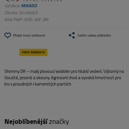
Výrobce:
MIKADO
Záruka: 24 měsíců
Kód:
PWF-SHD-30F-BR
Přidat mezi oblíbené
Sdílet odkaz přátelům
Shimmy DR – malý plovoucí wobbler pro hlubší vedení. Výborný na
tlouště, jeseně a okouny. Agresivní chod a vysoká hmotnost pro
lov v proudných i kamenitých partiích.
Nejoblíbenější
značky