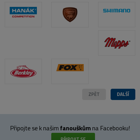
POPIS PRODUKTU
ZPĚT
DALŠÍ
Připojte se k našim
fanouškům
na Facebooku!
PŘIPOJIT SE