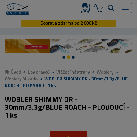
Menu
Doprava zdarma od 2 000 Kč
Úvod
Lov dravců
Vláčecí nástrahy
Woblery
Woblery Mikado
WOBLER SHIMMY DR - 30mm/3.3g/BLUE
ROACH - PLOVOUCÍ - 1 ks
WOBLER SHIMMY DR -
30mm/3.3g/BLUE ROACH - PLOVOUCÍ -
1 ks