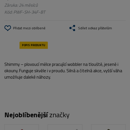
Záruka: 24 měsíců
Kód:
PWF-SH-34F-BT
Přidat mezi oblíbené
Sdílet odkaz přátelům
Shimmy – plovoucí mělce pracující wobbler na tlouště, jeseně i
okouny. Funguje skvěle i v proudu. Silná a čitelná akce, vyšší váha
umožňuje daleké náhozy.
Nejoblíbenější
značky