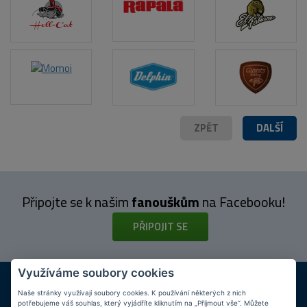
POPIS PRODUKTU
ZPĚT
DALŠÍ
Připojte se k našim
fanouškům
na Facebooku!
PŘIPOJIT SE
Využíváme soubory cookies
DOPRAVA ZDARMA
KAMENNÉ PRODEJNY
Při nákupu nad 2 000 Kč
Jsme na trhu více než 10 let
Naše stránky využívají soubory cookies. K používání některých z nich
potřebujeme váš souhlas, který vyjádříte kliknutím na „Přijmout vše“. Můžete