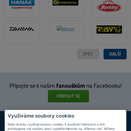
POPIS PRODUKTU
ZPĚT
DALŠÍ
Připojte se k našim
fanouškům
na Facebooku!
PŘIPOJIT SE
Využíváme soubory cookies
DOPRAVA ZDARMA
KAMENNÉ PRODEJNY
Při nákupu nad 2 000 Kč
Jsme na trhu více než 10 let
Naše stránky využívají soubory cookies. K používání některých z nich
potřebujeme váš souhlas, který vyjádříte kliknutím na „Přijmout vše“. Můžete