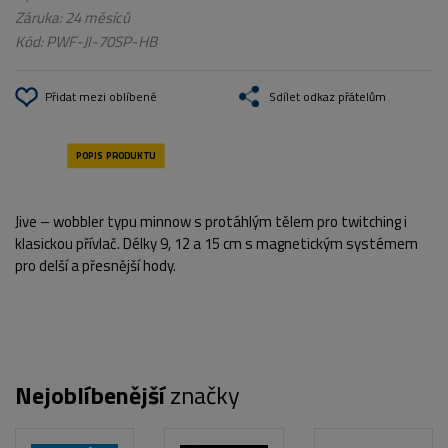
Záruka: 24 měsíců
Kód:
PWF-JI-70SP-HB
Přidat mezi oblíbené
Sdílet odkaz přátelům
Jive – wobbler typu minnow s protáhlým tělem pro twitching i
klasickou přívlač. Délky 9, 12 a 15 cm s magnetickým systémem
pro delší a přesnější hody.
Nejoblíbenější
značky