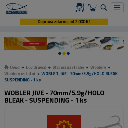
Menu
Doprava zdarma od 2 000 Kč
Úvod
Lov dravců
Vláčecí nástrahy
Woblery
Woblery ostatní
WOBLER JIVE - 70mm/5.9g/HOLO BLEAK -
SUSPENDING - 1 ks
WOBLER JIVE - 70mm/5.9g/HOLO
BLEAK - SUSPENDING - 1 ks