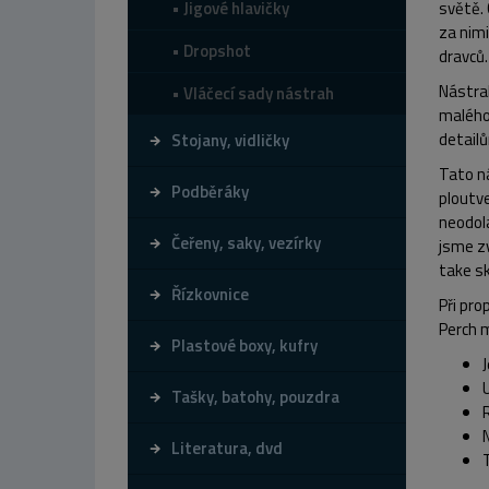
Jigové hlavičky
světě. 
za nimi
Dropshot
dravců.
Nástrah
Vláčecí sady nástrah
malého 
detailů
Stojany, vidličky
Tato ná
Podběráky
ploutve
neodola
Čeřeny, saky, vezírky
jsme zv
take sk
Řízkovnice
Při pro
Perch m
Plastové boxy, kufry
Tašky, batohy, pouzdra
Literatura, dvd