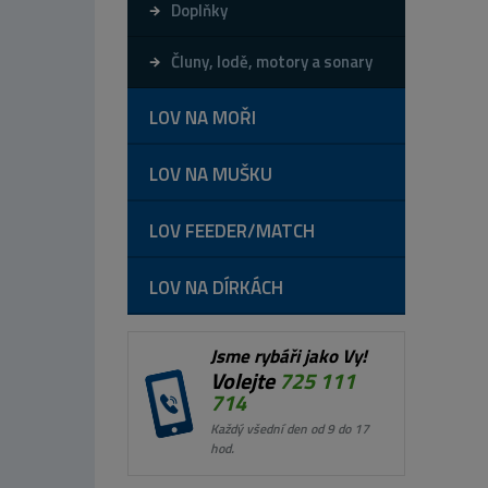
Doplňky
Čluny, lodě, motory a sonary
LOV NA MOŘI
LOV NA MUŠKU
LOV FEEDER/MATCH
LOV NA DÍRKÁCH
Jsme rybáři jako Vy!
Volejte
725 111
714
Každý všední den od 9 do 17
hod.