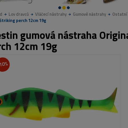
d
Lov dravců
Vláčecí nástrahy
Gumové nástrahy
Ostatní
Striking perch 12cm 19g
stin gumová nástraha Origina
rch 12cm 19g
10%