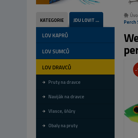
Úvo
KATEGORIE
JDU LOVIT ...
Perch 
We
LOV KAPRŮ
pe
LOV SUMCŮ
LOV DRAVCŮ
-
Pruty na dravce
Naviják na dravce
Vlasce, šňůry
Obaly na pruty