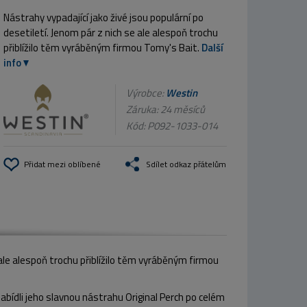
Nástrahy vypadající jako živé jsou populární po
desetiletí. Jenom pár z nich se ale alespoň trochu
přiblížilo těm vyráběným firmou Tomy's Bait.
Další
info
Výrobce:
Westin
Záruka: 24 měsíců
Kód:
P092-1033-014
Přidat mezi oblíbené
Sdílet odkaz přátelům
e ale alespoň trochu přiblížilo těm vyráběným firmou
bídli jeho slavnou nástrahu Original Perch po celém