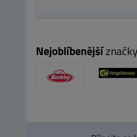
Nejoblíbenější
značk