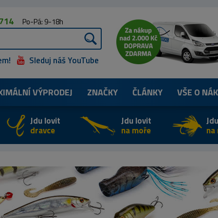
 714
Po-Pá: 9-18h
em!
Sleduj náš YouTube
XIMÁLNÍ
VÝPRODEJ
ZNAČKY
ČLÁNKY
VŠE O NÁ
Jdu lovit
Jdu lovit
Jdu
dravce
na moře
na