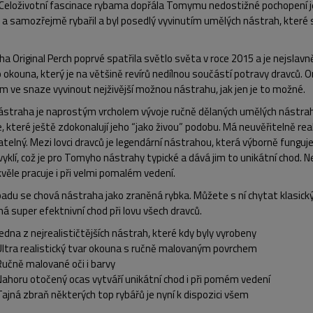
Celoživotní fascinace rybama dopřála Tomymu nedostižné pochopení jeji
 a samozřejmě rybařil a byl posedlý vyvinutím umělých nástrah, které 
a Original Perch poprvé spatřila světlo světa v roce 2015 a je nejsl
okouna, který je na většině revírů nedílnou součástí potravy dravců. 
m ve snaze vyvinout nejživější možnou nástrahu, jak jen je to možné.
straha je naprostým vrcholem vývoje ručně dělaných umělých nástrah. 
, které ještě zdokonalují jeho “jako živou” podobu. Má neuvěřitelně real
telný. Mezi lovci dravců je legendární nástrahou, která výborně funguj
yklí, což je pro Tomyho nástrahy typické a dává jim to unikátní chod.
věle pracuje i při velmi pomalém vedení.
padu se chová nástraha jako zraněná rybka. Můžete s ní chytat klasick
á super efektnivní chod při lovu všech dravců.
Jedna z nejrealističtějších nástrah, které kdy byly vyrobeny
Ultra realistický tvar okouna s ručně malovaným povrchem
Ručně malované oči i barvy
Nahoru otočený ocas vytváří unikátní chod i při pomém vedení
Tajná zbraň některých top rybářů je nyní k dispozici všem