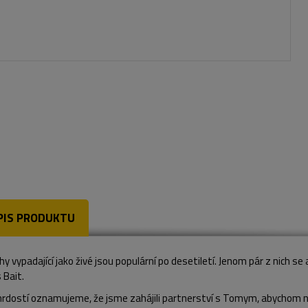
PIS PRODUKTU
y vypadající jako živé jsou populární po desetiletí. Jenom pár z nich s
 Bait.
hrdostí oznamujeme, že jsme zahájili partnerství s Tomym, abychom na