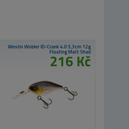
Westin Gu
estin Pouzdro
4 Wallet Fold
lus Titanium
lack
319 Kč
Westin Wobler
ID-Crank 1,5
4,8cm 8,5g Matt
Shad
216 Kč