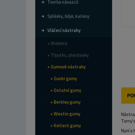
Tvorba návazců
Splávky, bóje, kačeny
Vláčecí nástrahy
Woblery
Třpytky, plandavky
Gumové nástrahy
Gunki gumy
Ostatní gumy
PO
Berkley gumy
Westin gumy
Nástrah
Tomy's
Keitech gumy
Nyní s 