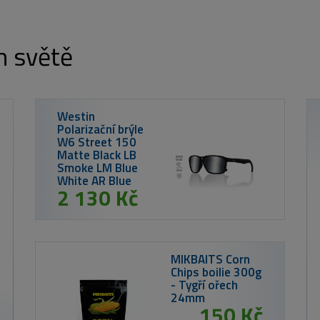
m světě
W
W
P
B
od 1 341 Kč
Westin Taška W2 Lure Bag 3 Boxes Forest
Night