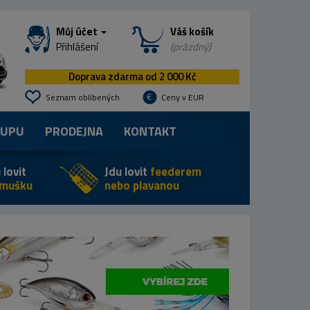
Můj účet
Váš košík
Přihlášení
(prázdný)
Doprava zdarma od 2 000 Kč
Seznam oblíbených
Ceny v EUR
KUPU
PRODEJNA
KONTAKT
 lovit
Jdu lovit
feederem
 mušku
nebo plavanou