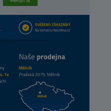
PŘIPOJIT SE
OVĚŘENO ZÁKAZNÍKY
e-
Na serveru Heuréka.cz
Naše
prodejna
 my
Mělník
x. 1x
Pražská 2079, Mělník
ách!