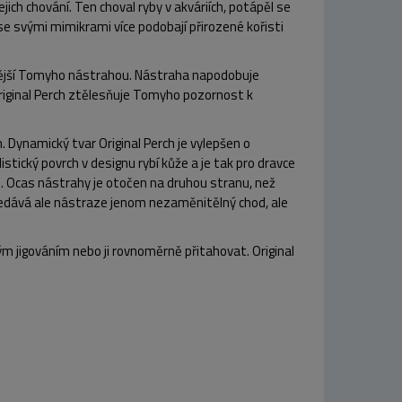
ch chování. Ten choval ryby v akváriích, potápěl se
se svými mimikrami více podobají přirozené kořisti
avnější Tomyho nástrahou. Nástraha napodobuje
Original Perch ztělesňuje Tomyho pozornost k
Dynamický tvar Original Perch je vylepšen o
istický povrch v designu rybí kůže a je tak pro dravce
e. Ocas nástrahy je otočen na druhou stranu, než
 Nedává ale nástraze jenom nezaměnitělný chod, ale
ým jigováním nebo ji rovnoměrně přitahovat. Original