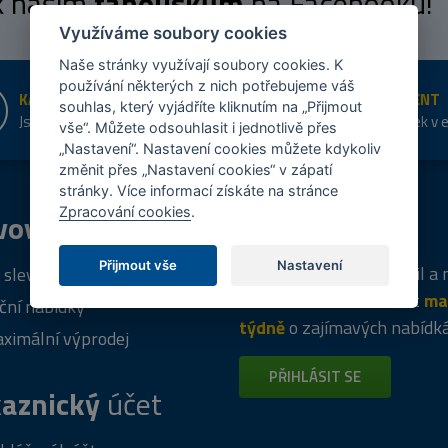
 k našim
fanouškům
na Facebooku!
Využíváme soubory cookies
Naše stránky využívají soubory cookies. K
používání některých z nich potřebujeme váš
KAMENNÉ PRODEJNY
ŠIROKÝ SORTIMENT
souhlas, který vyjádříte kliknutím na „Přijmout
Jsme na trhu více než 10 let
Přes 20 tis. položek v 
vše“. Můžete odsouhlasit i jednotlivě přes
shopu
„Nastavení“. Nastavení cookies můžete kdykoliv
změnit přes „Nastavení cookies“ v zápatí
stránky. Více informací získáte na stránce
Zpracování cookies
.
vový
program
Tipy
k nákupu
Přijmout vše
Nastavení
Napište nám svůj e-mail a
 sleva za registraci
vás budeme informovat
ma
ční nabídky
týdně
o zajímavých nabídk
ximální výprodej
PŘIHLÁSIT SE
aznický
účet