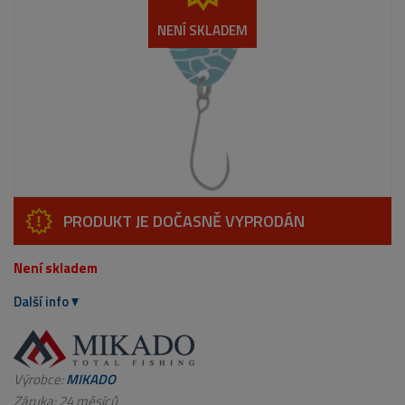
NENÍ SKLADEM
PRODUKT JE DOČASNĚ VYPRODÁN
Není skladem
Další info
Výrobce:
MIKADO
Záruka: 24 měsíců