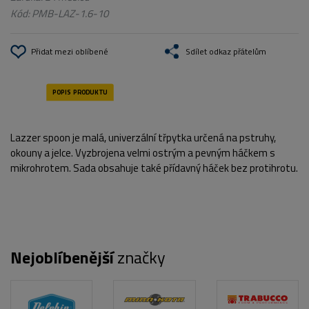
Kód:
PMB-LAZ-1.6-10
Přidat mezi oblíbené
Sdílet odkaz přátelům
Lazzer spoon je malá, univerzální třpytka určená na pstruhy,
okouny a jelce. Vyzbrojena velmi ostrým a pevným háčkem s
mikrohrotem. Sada obsahuje také přídavný háček bez protihrotu.
Nejoblíbenější
značky