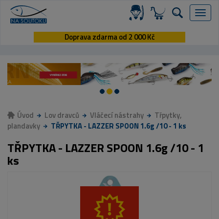
Menu
Doprava zdarma od 2 000 Kč
Úvod
Lov dravců
Vláčecí nástrahy
Třpytky,
plandavky
TŘPYTKA - LAZZER SPOON 1.6g /10 - 1 ks
TŘPYTKA - LAZZER SPOON 1.6g /10 - 1
ks