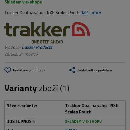
Skladem v e-shopu
Trakker Obal na váhu - NXG Scales Pouch
Další info
Výrobce:
Trakker Products
Záruka: 24 měsíců
Přidat mezi oblíbené
Sdílet odkaz přátelům
Varianty
zboží (1)
Trakker Obal na váhu - NXG
Scales Pouch
SKLADEM V E-SHOPU