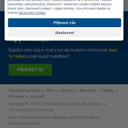
odsouhlasit i jednotlivě přes „Nastavení“. Nastavení cookies můžete kdykoliv
změnit přes „Nastavení cookies“ v zápatí stránky. Více informací získáte na
stránce
Zpracování cookies
.
DOPRAVA ZDARMA
KAMENNÉ PRODEJNY
Přijmout vše
Při nákupu nad 2 000 Kč
Jsme na trhu více než 10 let
Nastavení
Tipy
k nákupu
Napište nám svůj e-mail a my vás budeme informovat
max.
1x týdně
o zajímavých nabídkách!
PŘIHLÁSIT SE
Rybářské potřeby
•
Akce
•
Výrobci
•
Aktuality
•
Články
•
Prodejny
•
Kontakt
Copyright © 2007-2026 Rybářské potřeby Na Soutoku •
Všechna práva vyhrazena.
Na e-shopovém systému
Shopty
vytvořil
Tom Atom
. |
Nastavení cookies