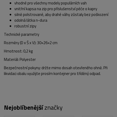
vhodné pro všechny modely populárních vah
vnitřní kapsa na zip pro příslušenství péče o kapry
silně polstrované, aby drahé váhy zůstaly bez poškození
odolná látka n-dura
robustní zipy
Technické parametry
Rozměry (D x Š x V): 30×26×2 cm
Hmotnost: 0,2 kg
POPIS PRODUKTU
FOTO (3)
Materiál: Polyester
Bezpečnostní pokyny:
držte mimo dosah otevřeného ohně. Při
likvidaci obalu využijte prosím kontejner pro tříděný odpad.
Nejoblíbenější
značky