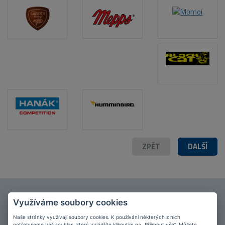
ZPĚT
DALŠÍ
Připojte se k našim
fanouškům
na Facebooku!
Využíváme soubory cookies
PŘIPOJIT SE
Naše stránky využívají soubory cookies. K používání některých z nich
potřebujeme váš souhlas, který vyjádříte kliknutím na „Přijmout vše“. Můžete