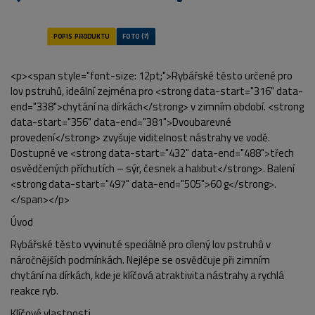
<p><span style="font-size: 12pt;">Rybářské těsto určené pro
lov pstruhů, ideální zejména pro <strong data-start="316" data-
end="338">chytání na dírkách</strong> v zimním období. <strong
data-start="356" data-end="381">Dvoubarevné
provedení</strong> zvyšuje viditelnost nástrahy ve vodě.
Dostupné ve <strong data-start="432" data-end="488">třech
osvědčených příchutích – sýr, česnek a halibut</strong>. Balení
<strong data-start="497" data-end="505">60 g</strong>.
</span></p>
Úvod
Rybářské těsto vyvinuté speciálně pro cílený lov pstruhů v
náročnějších podmínkách. Nejlépe se osvědčuje při zimním
chytání na dírkách, kde je klíčová atraktivita nástrahy a rychlá
reakce ryb.
Klíčové vlastnosti