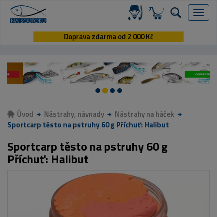
Menu
Doprava zdarma od 2 000 Kč
Úvod
Nástrahy, návnady
Nástrahy na háček
Sportcarp těsto na pstruhy 60 g Příchuť: Halibut
Sportcarp těsto na pstruhy 60 g
Příchuť: Halibut