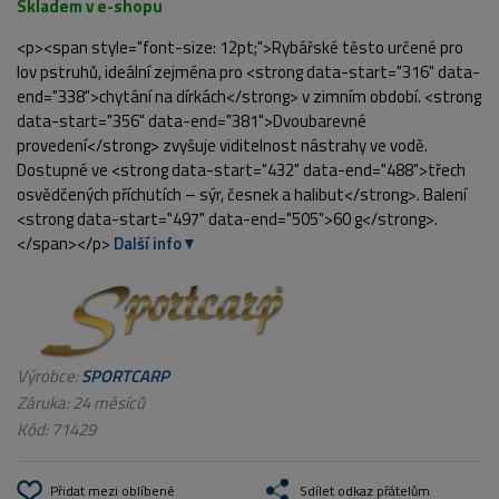
Skladem v e-shopu
<p><span style="font-size: 12pt;">Rybářské těsto určené pro
lov pstruhů, ideální zejména pro <strong data-start="316" data-
end="338">chytání na dírkách</strong> v zimním období. <strong
data-start="356" data-end="381">Dvoubarevné
provedení</strong> zvyšuje viditelnost nástrahy ve vodě.
Dostupné ve <strong data-start="432" data-end="488">třech
osvědčených příchutích – sýr, česnek a halibut</strong>. Balení
<strong data-start="497" data-end="505">60 g</strong>.
</span></p>
Další info
Výrobce:
SPORTCARP
Záruka: 24 měsíců
Kód:
71429
Přidat mezi oblíbené
Sdílet odkaz přátelům