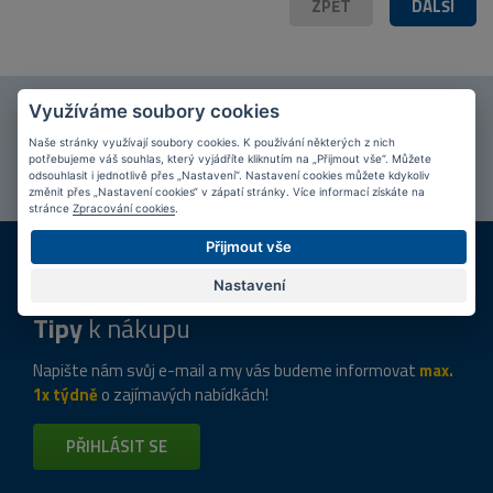
ZPĚT
DALŠÍ
Využíváme soubory cookies
Připojte se k našim
fanouškům
na Facebooku!
Naše stránky využívají soubory cookies. K používání některých z nich
PŘIPOJIT SE
potřebujeme váš souhlas, který vyjádříte kliknutím na „Přijmout vše“. Můžete
odsouhlasit i jednotlivě přes „Nastavení“. Nastavení cookies můžete kdykoliv
změnit přes „Nastavení cookies“ v zápatí stránky. Více informací získáte na
stránce
Zpracování cookies
.
DOPRAVA ZDARMA
KAMENNÉ PRODEJNY
Přijmout vše
Při nákupu nad 2 000 Kč
Jsme na trhu více než 10 let
Nastavení
Tipy
k nákupu
Napište nám svůj e-mail a my vás budeme informovat
max.
1x týdně
o zajímavých nabídkách!
PŘIHLÁSIT SE