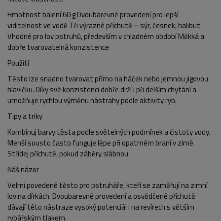
Hmotnost balení 60 g Dvoubarevné provedení pro lepší
viditelnost ve vodě Tři výrazné příchutě – sýr, česnek, halibut
POPIS PRODUKTU
FOTO (7)
Vhodné pro lov pstruhů, především v chladném období Měkká a
dobře tvarovatelná konzistence
Použití
Těsto lze snadno tvarovat přímo na háček nebo jemnou jigovou
hlavičku. Díky své konzistenci dobře drží i při delším chytání a
umožňuje rychlou výměnu nástrahy podle aktivity ryb.
Tipy a triky
Kombinuj barvy těsta podle světelných podmínek a čistoty vody.
Menší sousto často funguje lépe při opatrném braní v zimě.
Střídej příchutě, pokud záběry slábnou.
Náš názor
Velmi povedené těsto pro pstruháře, kteří se zaměřují na zimní
lov na dírkách. Dvoubarevné provedení a osvědčené příchutě
dávají této nástraze vysoký potenciál i na revírech s větším
rybářským tlakem.