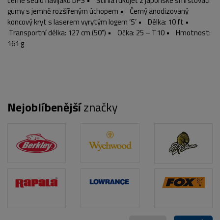
černé sedlo navijáku DPS • Štíhlá rukojeť z japonské smršťovací
gumy s jemně rozšířeným úchopem • Černý anodizovaný
koncový kryt s laserem vyrytým logem ‘S’ • Délka: 10 ft •
Transportní délka: 127 cm (50") • Očka: 25 – T10 • Hmotnost:
161 g
POPIS PRODUKTU
FOTO (2)
Nejoblíbenější
značky