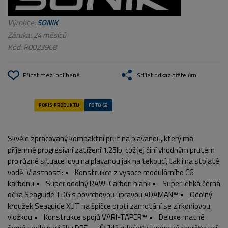
Výrobce:
SONIK
Záruka: 24 měsíců
Kód:
R0023968
Přidat mezi oblíbené
Sdílet odkaz přátelům
Skvěle zpracovaný kompaktní prut na plavanou, který má
příjemné progresivní zatížení 1.25lb, což jej činí vhodným prutem
pro různé situace lovu na plavanou jak na tekoucí, tak i na stojaté
vodě. Vlastnosti: • Konstrukce z vysoce modulárního C6
karbonu • Super odolný RAW-Carbon blank • Super lehká černá
očka Seaguide TDG s povrchovou úpravou ADAMAN™ • Odolný
kroužek Seaguide XUT na špičce proti zamotání se zirkoniovou
vložkou • Konstrukce spojů VARI-TAPER™ • Deluxe matné