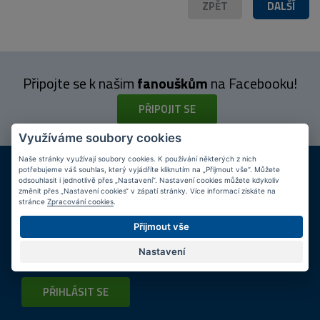
ZPĚT
DALŠÍ
Připojte se k našim
fanouškům
na Facebooku!
PŘIPOJIT SE
Využíváme soubory cookies
Naše stránky využívají soubory cookies. K používání některých z nich
DOPRAVA ZDARMA
KAMENNÉ PRODEJNY
potřebujeme váš souhlas, který vyjádříte kliknutím na „Přijmout vše“. Můžete
Při nákupu nad 2 000 Kč
Jsme na trhu více než 10 let
odsouhlasit i jednotlivě přes „Nastavení“. Nastavení cookies můžete kdykoliv
změnit přes „Nastavení cookies“ v zápatí stránky. Více informací získáte na
stránce
Zpracování cookies
.
Tipy
k nákupu
Přijmout vše
Napište nám svůj e-mail a my vás budeme informovat
max.
Nastavení
1x týdně
o zajímavých nabídkách!
PŘIHLÁSIT SE