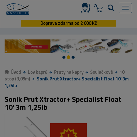
Menu
Doprava zdarma od 2 000 Kč
Úvod
Lov kaprů
Pruty na kapry
Šoulačkové
10
stop (3,05m)
Sonik Prut Xtractor+ Specialist Float 10' 3m
1,25lb
Sonik Prut Xtractor+ Specialist Float
10' 3m 1,25lb