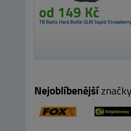
Kč
MIKBAITS
LM Squid Strawberry
Chips boi
- Sladká 
20mm
15
Nejoblíbenější
značk