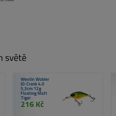
m světě
Nikl Ready PVA Stick Corn 20k
od 259 K