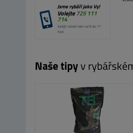
Jsme rybáři jako Vy!
Volejte
725 111
714
Každý všední den od 9 do 17
hod.
Naše tipy
v rybářské
Westin Wobler
ID-Crank 4.0
5,3cm 12g
Floating Matt
Tiger
216 Kč