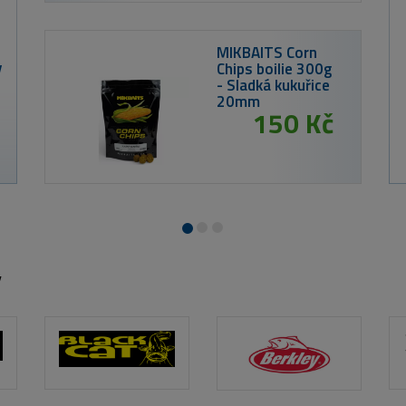
 Corn
lie 300g
kukuřice
0 Kč
y