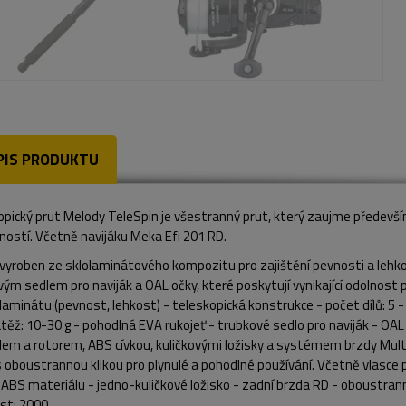
PIS PRODUKTU
pický prut Melody TeleSpin je všestranný prut, který zaujme předevší
ností. Včetně navijáku Meka Efi 201 RD.
 vyroben ze sklolaminátového kompozitu pro zajištění pevnosti a lehko
ým sedlem pro naviják a OAL očky, které poskytují vynikající odolnost 
laminátu (pevnost, lehkost) - teleskopická konstrukce - počet dílů: 5 -
ěž: 10-30 g - pohodlná EVA rukojeť - trubkové sedlo pro naviják - OAL 
lem a rotorem, ABS cívkou, kuličkovými ložisky a systémem brzdy Mul
 oboustrannou klikou pro plynulé a pohodlné používání. Včetně vlasce pr
 ABS materiálu - jedno-kuličkové ložisko - zadní brzda RD - oboustra
ost: 2000