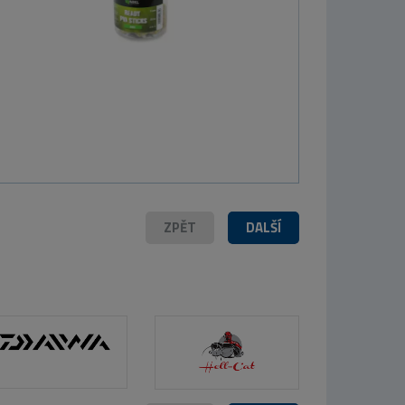
216 Kč
Westin Wobler ID-Crank 1,5 4,8cm 8,5g
Bling Perch
ZPĚT
DALŠÍ