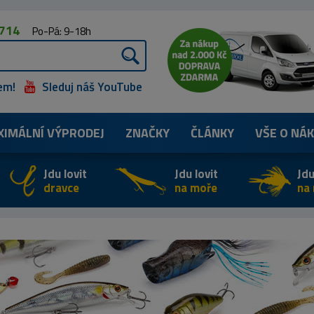
 714
Po-Pá: 9-18h
em!
Sleduj náš YouTube
XIMÁLNÍ
VÝPRODEJ
ZNAČKY
ČLÁNKY
VŠE O NÁ
Jdu lovit
Jdu lovit
Jdu
dravce
na moře
na