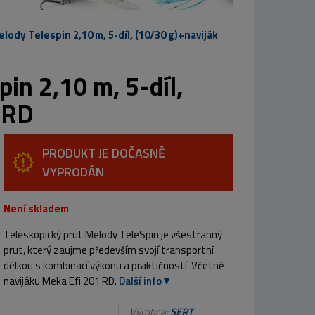
lody Telespin 2,10 m, 5-díl, (10/30 g)+naviják
in 2,10 m, 5-díl,
 RD
PRODUKT JE DOČASNĚ
VYPRODÁN
Není skladem
Teleskopický prut Melody TeleSpin je všestranný
prut, který zaujme především svojí transportní
délkou s kombinací výkonu a praktičností. Včetně
navijáku Meka Efi 201 RD.
Další info
Výrobce:
SERT