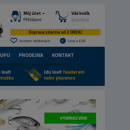
Můj účet
Váš košík
Přihlášení
(prázdný)
Doprava zdarma od 2 000 Kč
Seznam oblíbených
Ceny v EUR
KUPU
PRODEJNA
KONTAKT
 lovit
Jdu lovit
feederem
 mušku
nebo plavanou