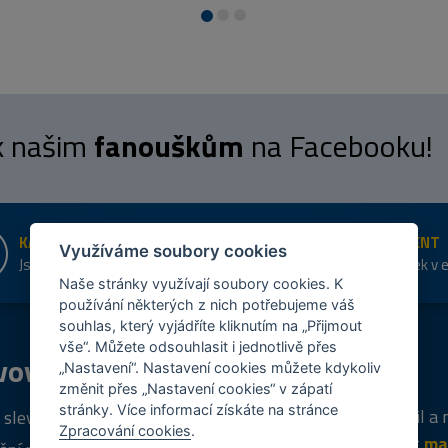
 k našim
fanouškům
na Facebooku!
KAMENNÉ PRODEJNY
ŠIROKÝ SORTIMENT
Využíváme soubory cookies
Jsme na trhu více než 10 let
Přes 20 tis. položek v 
shopu
Naše stránky využívají soubory cookies. K
používání některých z nich potřebujeme váš
souhlas, který vyjádříte kliknutím na „Přijmout
vše“. Můžete odsouhlasit i jednotlivě přes
vový
program
Tipy
k nákupu
„Nastavení“. Nastavení cookies můžete kdykoliv
změnit přes „Nastavení cookies“ v zápatí
stránky. Více informací získáte na stránce
Napište nám svůj e-mail a
 sleva za registraci
Zpracování cookies
.
vás budeme informovat
ma