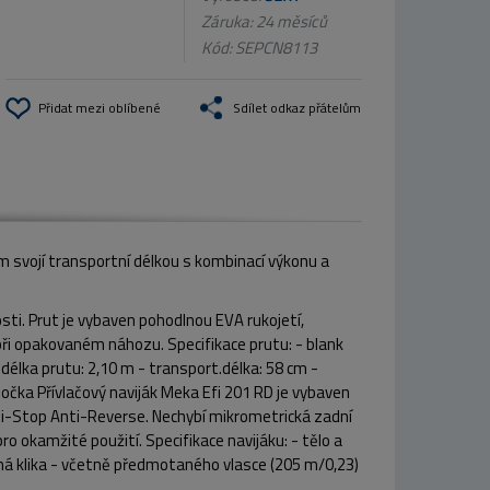
Záruka: 24 měsíců
Kód:
SEPCN8113
Přidat mezi oblíbené
Sdílet odkaz přátelům
m svojí transportní délkou s kombinací výkonu a
sti. Prut je vybaven pohodlnou EVA rukojetí,
při opakovaném náhozu. Specifikace prutu: - blank
 délka prutu: 2,10 m - transport.délka: 58 cm -
očka Přívlačový naviják Meka Efi 201 RD je vybaven
ti-Stop Anti-Reverse. Nechybí mikrometrická zadní
o okamžité použití. Specifikace navijáku: - tělo a
nná klika - včetně předmotaného vlasce (205 m/0,23)