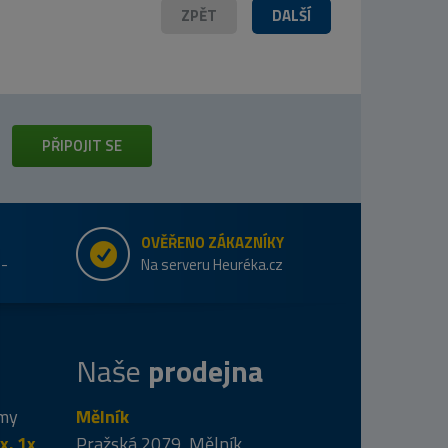
ZPĚT
DALŠÍ
PŘIPOJIT SE
OVĚŘENO ZÁKAZNÍKY
e-
Na serveru Heuréka.cz
Naše
prodejna
 my
Mělník
x. 1x
Pražská 2079, Mělník