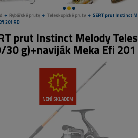
d
Rybářské pruty
Teleskopické pruty
SERT prut Instinct Me
fi 201 RD
RT prut Instinct Melody Telesp
0/30 g)+naviják Meka Efi 201
NENÍ SKLADEM