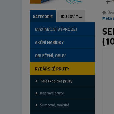
Úvo
KATEGORIE
JDU LOVIT ...
Meka E
SE
MAXIMÁLNÍ VÝPRODEJ
(1
AKČNÍ NABÍDKY
OBLEČENÍ, OBUV
RYBÁŘSKÉ PRUTY
Teleskopické pruty
Kaprové pruty
Sumcové, mořské