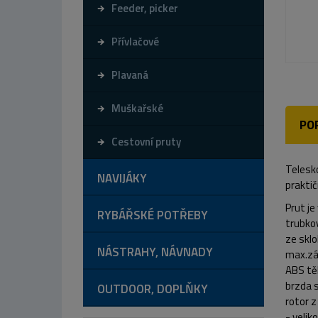
Feeder, picker
Přívlačové
Plavaná
Muškařské
PO
Cestovní pruty
Telesko
NAVIJÁKY
praktič
Prut je
RYBÁŘSKÉ POTŘEBY
trubkov
ze sklo
NÁSTRAHY, NÁVNADY
max.zát
ABS tě
brzda s
OUTDOOR, DOPLŇKY
rotor z
- velik