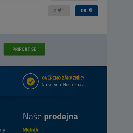
ZPĚT
DALŠÍ
PŘIPOJIT SE
OVĚŘENO ZÁKAZNÍKY
e-
Na serveru Heuréka.cz
Naše
prodejna
 my
Mělník