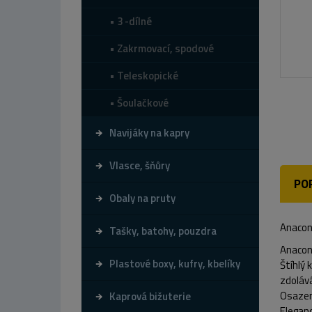
3 -dílné
Zakrmovací, spodové
Teleskopické
Šoulačkové
Navijáky na kapry
Vlasce, šňůry
PO
Obaly na pruty
Anacon
Tašky, batohy, pouzdra
Anacond
Plastové boxy, kufry, kbelíky
Štíhlý 
zdolává
Osazen
Kaprová bižuterie
Eleganc