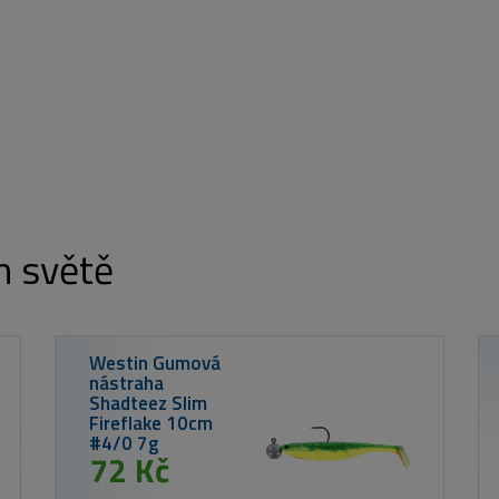
m světě
Nikl Rozpustn
boilies Calan
Krill 250ml
od 175 