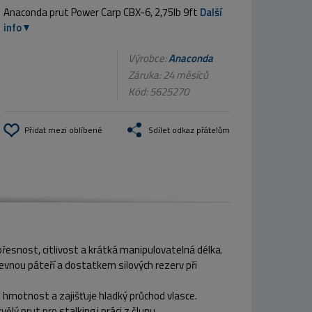
Anaconda prut Power Carp CBX-6, 2,75lb 9ft
Další
info
Výrobce:
Anaconda
Záruka: 24 měsíců
Kód:
5625270
Přidat mezi oblíbené
Sdílet odkaz přátelům
řesnost, citlivost a krátká manipulovatelná délka.
pevnou páteří a dostatkem silových rezerv při
hmotnost a zajišťuje hladký průchod vlasce.
lý prut pro stalking i práci z člunu.