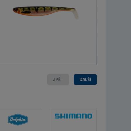
MIKADO
Kšiltovka
Adventure
TRUCKER Orange
299 Kč
ZPĚT
DALŠÍ