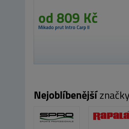
od
Nikl L
Nejoblíbenější
značk