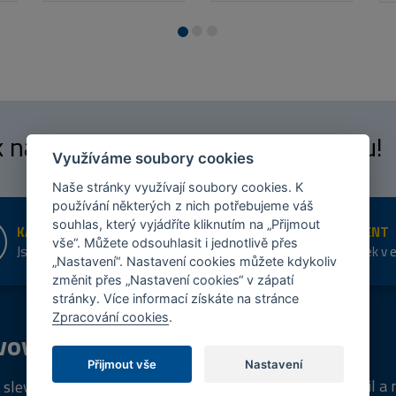
 k našim
fanouškům
na Facebooku!
Využíváme soubory cookies
Naše stránky využívají soubory cookies. K
používání některých z nich potřebujeme váš
souhlas, který vyjádříte kliknutím na „Přijmout
KAMENNÉ PRODEJNY
ŠIROKÝ SORTIMENT
vše“. Můžete odsouhlasit i jednotlivě přes
Jsme na trhu více než 10 let
Přes 20 tis. položek v 
„Nastavení“. Nastavení cookies můžete kdykoliv
shopu
změnit přes „Nastavení cookies“ v zápatí
stránky. Více informací získáte na stránce
Zpracování cookies
.
vový
program
Tipy
k nákupu
Přijmout vše
Nastavení
Napište nám svůj e-mail a
 sleva za registraci