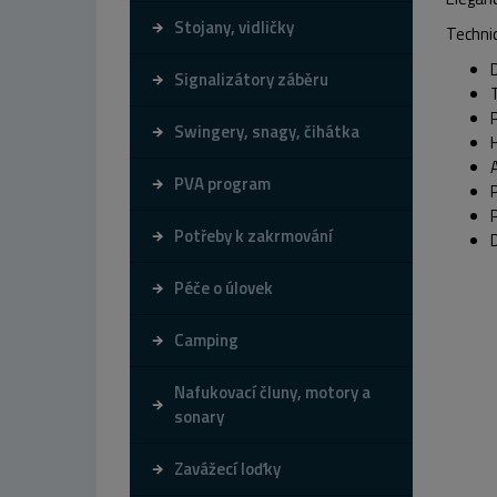
Stojany, vidličky
Technic
Signalizátory záběru
P
Swingery, snagy, čihátka
PVA program
Potřeby k zakrmování
Péče o úlovek
Camping
Nafukovací čluny, motory a
sonary
Zavážecí loďky