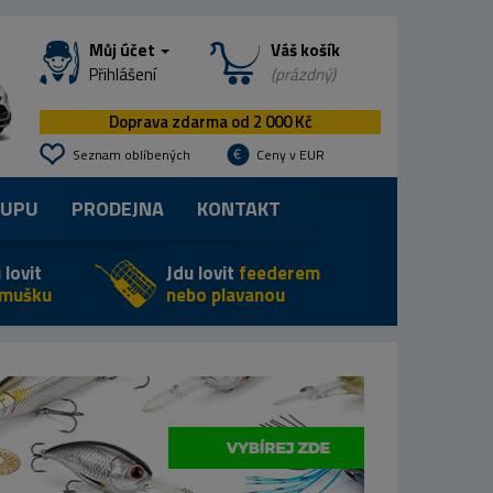
Můj účet
Váš košík
Přihlášení
(prázdný)
Doprava zdarma od 2 000 Kč
Seznam oblíbených
Ceny v EUR
KUPU
PRODEJNA
KONTAKT
 lovit
Jdu lovit
feederem
 mušku
nebo plavanou