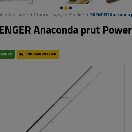
d
Lov kaprů
Pruty na kapry
2 -dílné
SAENGER Anaconda pr
ENGER Anaconda prut Power 
OVINKA
DOPRAVA ZDARMA