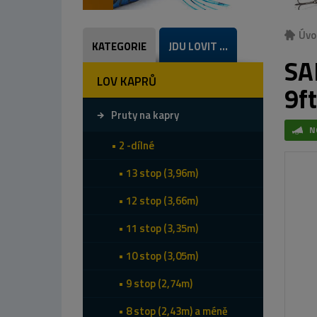
Úvo
KATEGORIE
JDU LOVIT ...
SA
LOV KAPRŮ
9ft
Pruty na kapry
N
2 -dílné
13 stop (3,96m)
12 stop (3,66m)
11 stop (3,35m)
10 stop (3,05m)
9 stop (2,74m)
8 stop (2,43m) a méně