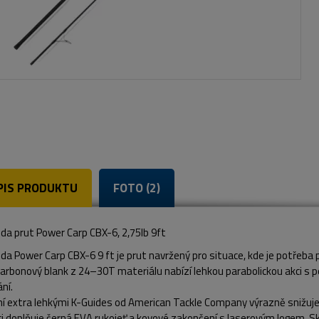
PIS PRODUKTU
FOTO (2)
da prut Power Carp CBX-6, 2,75lb 9ft
a Power Carp CBX-6 9 ft je prut navržený pro situace, kde je potřeba p
karbonový blank z 24–30T materiálu nabízí lehkou parabolickou akci s 
ní.
í extra lehkými K-Guides od American Tackle Company výrazně snižuje 
i doplňuje černá EVA rukojeť a kovové zakončení s laserovým logem. Skvě