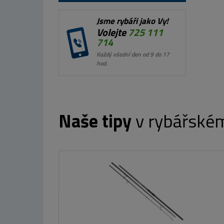
Jsme rybáři jako Vy!
Volejte
725 111
714
Každý všední den od 9 do 17
hod.
Naše tipy
v rybářské
Westin Gumová nástraha Shadteez Slim
14cm 17g Bling Perch
63 Kč