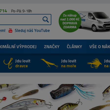
 714
Po-Pá: 9-18h
em!
Sleduj náš YouTube
XIMÁLNÍ
VÝPRODEJ
ZNAČKY
ČLÁNKY
VŠE O NÁ
Jdu lovit
Jdu lovit
Jdu
dravce
na moře
na