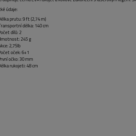
ké údaje:
Délka prutu: 9 ft (2,74 m)
Transportní délka: 140 cm
očet dílů: 2
Hmotnost: 245 g
Akce: 2,75lb
Počet oček: 6+1
První očko: 30 mm
Délka rukojeti: 48 cm