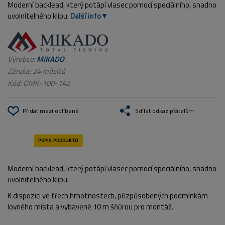
Moderní backlead, který potápí vlasec pomocí speciálního, snadno
uvolnitelného klipu.
Další info
Výrobce:
MIKADO
Záruka: 24 měsíců
Kód:
OMK-100-142
Přidat mezi oblíbené
Sdílet odkaz přátelům
Moderní backlead, který potápí vlasec pomocí speciálního, snadno
uvolnitelného klipu.
K dispozici ve třech hmotnostech, přizpůsobených podmínkám
lovného místa a vybavené 10 m šňůrou pro montáž.