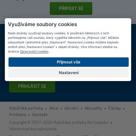
PŘIPOJIT SE
Využíváme soubory cookies
DOPRAVA ZDARMA
KAMENNÉ PRODEJNY
Naše stránky využívají soubory cookies. K používání některých z nich
Při nákupu nad 2 000 Kč
Jsme na trhu více než 10 let
potřebujeme váš souhlas, který vyjádříte kliknutím na „Přijmout vše“. Můžete
odsouhlasit i jednotlivě přes „Nastavení“. Nastavení cookies můžete kdykoliv
změnit přes „Nastavení cookies“ v zápatí stránky. Více informací získáte na
Tipy
k nákupu
stránce
Zpracování cookies
.
Přijmout vše
Napište nám svůj e-mail a my vás budeme informovat
max.
1x týdně
o zajímavých nabídkách!
Nastavení
PŘIHLÁSIT SE
Rybářské potřeby
•
Akce
•
Výrobci
•
Aktuality
•
Články
•
Prodejny
•
Kontakt
Copyright © 2007-2026 Rybářské potřeby Na Soutoku •
Všechna práva vyhrazena.