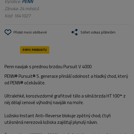
Výrobce:
PENN
Záruka: 24 měsíců
Kód:
1641027
Přidat mezi oblíbené
Sdílet odkaz přátelům
Penn navijak s prednou brzdou Pursuit V 4000
PENN® Pursuit® 5. generace přináší odolnost a hladký chod, který
od PENN® očekáváte.
Ultralehké, korozivzdorné grafitové tělo a silná brzda HT100™ z
něj dělají cenově výhodný naviják na moře.
Ložisko Instant Anti-Reverse blokuje zpětný chod; čtyři
utěsněná nerezová ložiska zajišťují plynulý návin.