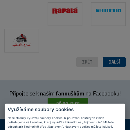
ZPĚT
DALŠÍ
Připojte se k našim
fanouškům
na Facebooku!
PŘIPOJIT SE
Využíváme soubory cookies
Naše stránky využívají soubory cookies. K používání některých z nich
potřebujeme váš souhlas, který vyjádříte kliknutím na „Přijmout vše“. Můžete
DOPRAVA ZDARMA
KAMENNÉ PRODEJNY
odsouhlasit i jednotlivě přes „Nastavení“. Nastavení cookies můžete kdykoliv