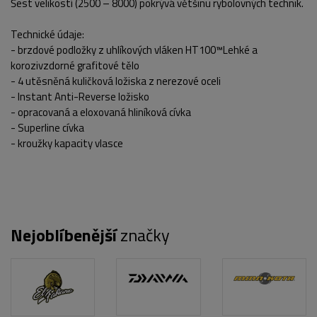
Šest velikostí (2500 – 8000) pokrývá většinu rybolovných technik.
Technické údaje:
- brzdové podložky z uhlíkových vláken HT100™Lehké a
POPIS PRODUKTU
korozivzdorné grafitové tělo
- 4 utěsněná kuličková ložiska z nerezové oceli
- Instant Anti-Reverse ložisko
- opracovaná a eloxovaná hliníková cívka
- Superline cívka
- kroužky kapacity vlasce
Nejoblíbenější
značky