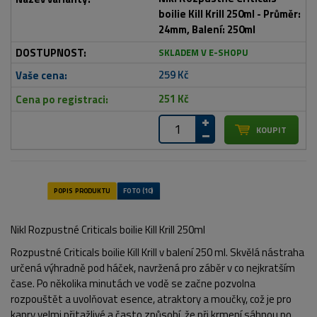
boilie Kill Krill 250ml - Průměr:
24mm, Balení: 250ml
SKLADEM V E-SHOPU
259 Kč
251 Kč
Nikl Rozpustné Criticals boilie Kill Krill 250ml
Rozpustné Criticals boilie Kill Krill v balení 250 ml. Skvělá nástraha
určená výhradně pod háček, navržená pro záběr v co nejkratším
čase. Po několika minutách ve vodě se začne pozvolna
rozpouštět a uvolňovat esence, atraktory a moučky, což je pro
kapry velmi přitažlivé a často způsobí, že při krmení sáhnou po