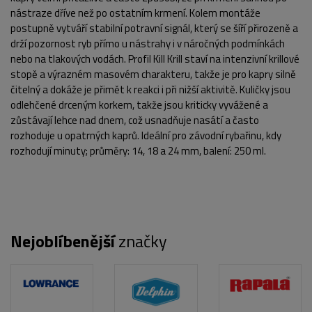
nástraze dříve než po ostatním krmení. Kolem montáže
postupně vytváří stabilní potravní signál, který se šíří přirozeně a
drží pozornost ryb přímo u nástrahy i v náročných podmínkách
nebo na tlakových vodách. Profil Kill Krill staví na intenzivní krillové
stopě a výrazném masovém charakteru, takže je pro kapry silně
čitelný a dokáže je přimět k reakci i při nižší aktivitě. Kuličky jsou
odlehčené drceným korkem, takže jsou kriticky vyvážené a
zůstávají lehce nad dnem, což usnadňuje nasátí a často
rozhoduje u opatrných kaprů. Ideální pro závodní rybařinu, kdy
rozhodují minuty; průměry: 14, 18 a 24 mm, balení: 250 ml.
Nejoblíbenější
značky