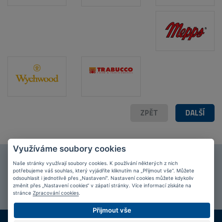
POPIS PRODUKTU
FOTO (10)
ZPĚT
DALŠÍ
Využíváme soubory cookies
Připojte se k našim
fanouškům
na Facebooku!
Naše stránky využívají soubory cookies. K používání některých z nich
potřebujeme váš souhlas, který vyjádříte kliknutím na „Přijmout vše“. Můžete
odsouhlasit i jednotlivě přes „Nastavení“. Nastavení cookies můžete kdykoliv
PŘIPOJIT SE
změnit přes „Nastavení cookies“ v zápatí stránky. Více informací získáte na
stránce
Zpracování cookies
.
Přijmout vše