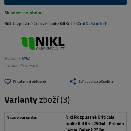
Skladem v e-shopu
Nikl Rozpustné Criticals boilie Kill Krill 250ml
Další info
Výrobce:
NIKL
Záruka: 24 měsíců
Přidat mezi oblíbené
Sdílet odkaz přátelům
Varianty
zboží (3)
Nikl Rozpustné Criticals
boilie Kill Krill 250ml - Průměr:
14mm, Balení: 250ml