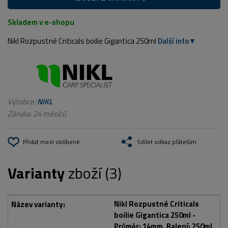
Skladem v e-shopu
Nikl Rozpustné Criticals boilie Gigantica 250ml
Další info
Výrobce:
NIKL
Záruka: 24 měsíců
Přidat mezi oblíbené
Sdílet odkaz přátelům
Varianty
zboží (3)
Nikl Rozpustné Criticals
boilie Gigantica 250ml -
Průměr: 14mm, Balení: 250ml