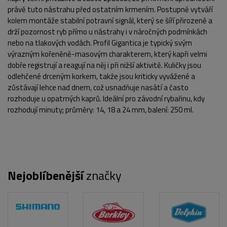
právě tuto nástrahu před ostatním krmením. Postupně vytváří
kolem montáže stabilní potravní signál, který se šíří přirozeně a
drží pozornost ryb přímo u nástrahy i v náročných podmínkách
nebo na tlakových vodách. Profil Gigantica je typický svým
výrazným kořeněně-masovým charakterem, který kapři velmi
dobře registrují a reagují na něj i při nižší aktivitě. Kuličky jsou
odlehčené drceným korkem, takže jsou kriticky vyvážené a
zůstávají lehce nad dnem, což usnadňuje nasátí a často
rozhoduje u opatrných kaprů. Ideální pro závodní rybařinu, kdy
rozhodují minuty; průměry: 14, 18 a 24 mm, balení: 250 ml.
Nejoblíbenější
značky