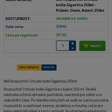
boilie Gigantica 250ml -
Průměr: 24mm, Balení: 250ml
SKLADEM V E-SHOPU
259 Kč
251 Kč
Nikl Rozpustné Criticals boilie Gigantica 250ml
Rozpustné Criticals boilie Gigantica v balení 250 ml. Skvělá
nástraha určená výhradně pod háček, navržená pro záběr v co
nejkratším čase. Po několika minutách ve vodě se začne pozvolna
rozpouštět a uvolňovat esence, atraktory a moučky, což je pro
kapry velmi přitažlivé a často způsobí, že při krmení upřednostní