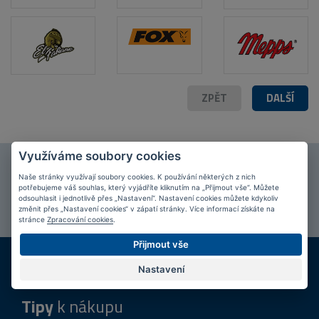
POPIS PRODUKTU
FOTO (11)
ZPĚT
DALŠÍ
Využíváme soubory cookies
Připojte se k našim
fanouškům
na Facebooku!
Naše stránky využívají soubory cookies. K používání některých z nich
potřebujeme váš souhlas, který vyjádříte kliknutím na „Přijmout vše“. Můžete
PŘIPOJIT SE
odsouhlasit i jednotlivě přes „Nastavení“. Nastavení cookies můžete kdykoliv
změnit přes „Nastavení cookies“ v zápatí stránky. Více informací získáte na
stránce
Zpracování cookies
.
Přijmout vše
DOPRAVA ZDARMA
KAMENNÉ PRODEJNY
Při nákupu nad 2 000 Kč
Jsme na trhu více než 10 let
Nastavení
Tipy
k nákupu