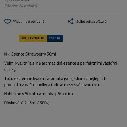
Záruka: 24 měsíců
Přidat mezi oblíbené
Sdílet odkaz přátelům
Nikl Esence Strawberry 50ml
Velmi kvalitní a silně aromatická esence s perfektními vábícími
účinky.
Tato extrémně kvalitní aromata jsou jedním z nejlepších
produktů z naší nabídky a řadí se mezi světovou elitu.
Nabízíme v 50 ml a v mnoha příchutích.
Dávkování: 2–5ml / 500g