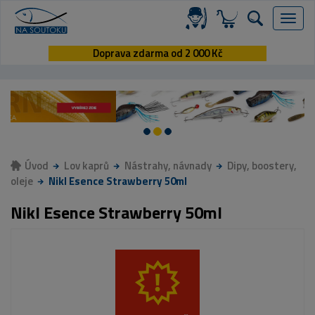
Menu
Doprava zdarma od 2 000 Kč
Úvod
Lov kaprů
Nástrahy, návnady
Dipy, boostery,
oleje
Nikl Esence Strawberry 50ml
Nikl Esence Strawberry 50ml