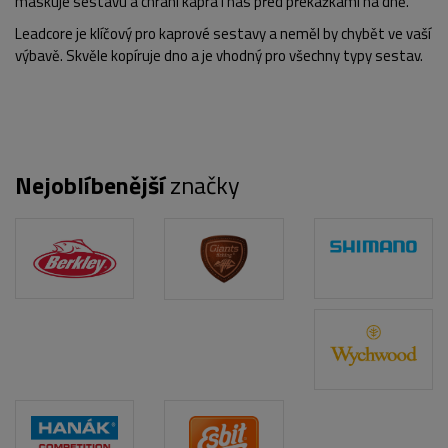
maskuje sestavu a chrání kapra i nás před překážkami na dně.
Leadcore je klíčový pro kaprové sestavy a neměl by chybět ve vaší
výbavě. Skvěle kopíruje dno a je vhodný pro všechny typy sestav.
Nejoblíbenější
značky
POPIS PRODUKTU