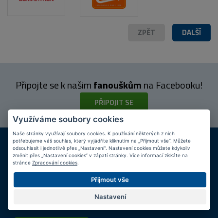
ZPĚT
DALŠÍ
Připojte se k našim
fanouškům
na Facebooku!
PŘIPOJIT SE
Využíváme soubory cookies
Naše stránky využívají soubory cookies. K používání některých z nich
DOPRAVA ZDARMA
KAMENNÉ PRODEJNY
potřebujeme váš souhlas, který vyjádříte kliknutím na „Přijmout vše“. Můžete
odsouhlasit i jednotlivě přes „Nastavení“. Nastavení cookies můžete kdykoliv
Při nákupu nad 2 000 Kč
Jsme na trhu více než 10 let
změnit přes „Nastavení cookies“ v zápatí stránky. Více informací získáte na
stránce
Zpracování cookies
.
Tipy
k nákupu
Přijmout vše
Napište nám svůj e-mail a my vás budeme informovat
max.
Nastavení
1x týdně
o zajímavých nabídkách!