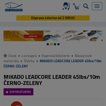
Menu
Doprava zdarma od 2 000 Kč
Úvod
Lov kaprů
Kaprová bižuterie
Návazcové
materiály
Šňůrky
MIKADO LEADCORE LEADER 45lbs/10m
ČERNO-ZELENY
MIKADO LEADCORE LEADER 45lbs/10m
ČERNO-ZELENY
DOPORUČUJEME