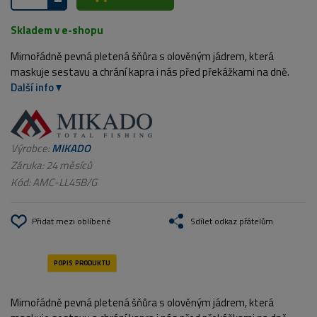
Skladem v e-shopu
Mimořádně pevná pletená šňůra s olověným jádrem, která
maskuje sestavu a chrání kapra i nás před překážkami na dně.
Další info
Výrobce:
MIKADO
Záruka: 24 měsíců
Kód:
AMC-LL45B/G
Přidat mezi oblíbené
Sdílet odkaz přátelům
Mimořádně pevná pletená šňůra s olověným jádrem, která