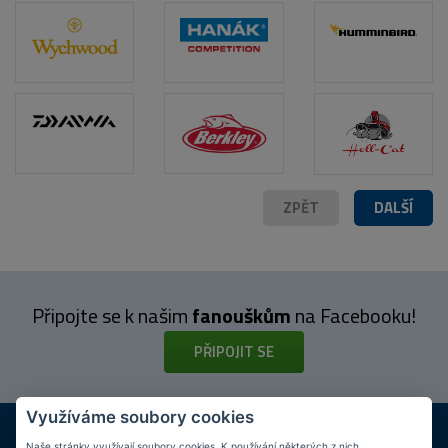
POPIS PRODUKTU
ZPĚT
DALŠÍ
Připojte se k našim
fanouškům
na Facebooku!
PŘIPOJIT SE
Využíváme soubory cookies
DOPRAVA ZDARMA
KAMENNÉ PRODEJNY
Naše stránky využívají soubory cookies. K používání některých z nich