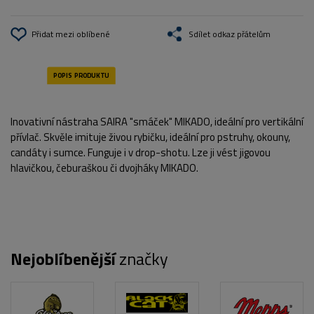
Přidat mezi oblíbené
Sdílet odkaz přátelům
Inovativní nástraha SAIRA "smáček" MIKADO, ideální pro vertikální
přívlač. Skvěle imituje živou rybičku, ideální pro pstruhy, okouny,
candáty i sumce. Funguje i v drop-shotu. Lze ji vést jigovou
hlavičkou, čeburaškou či dvojháky MIKADO.
Nejoblíbenější
značky
POPIS PRODUKTU