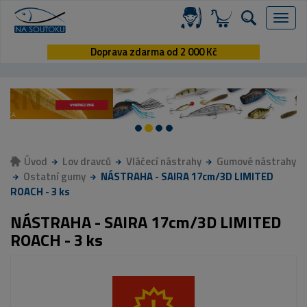
Menu
Doprava zdarma od 2 000 Kč
Úvod
Lov dravců
Vláčecí nástrahy
Gumové nástrahy
Ostatní gumy
NÁSTRAHA - SAIRA 17cm/3D LIMITED
ROACH - 3 ks
NÁSTRAHA - SAIRA 17cm/3D LIMITED
ROACH - 3 ks