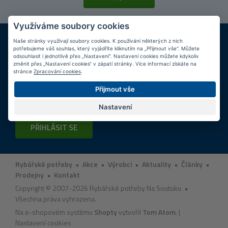
Využíváme soubory cookies
DOPRAVA ZDARMA
KAMENNÉ PRODEJNY
Naše stránky využívají soubory cookies. K používání některých z nich
Při nákupu nad 2 000 Kč
Jsme na trhu více než 10 let
potřebujeme váš souhlas, který vyjádříte kliknutím na „Přijmout vše“. Můžete
odsouhlasit i jednotlivě přes „Nastavení“. Nastavení cookies můžete kdykoliv
změnit přes „Nastavení cookies“ v zápatí stránky. Více informací získáte na
Tipy
k nákupu
stránce
Zpracování cookies
.
Přijmout vše
Napište nám svůj e-mail a my vás budeme informovat
max.
1x týdně
o zajímavých nabídkách!
Nastavení
PŘIHLÁSIT SE
Rybářské potřeby
•
Akce
•
Výrobci
•
Aktuality
•
Články
•
Prodejny
•
Kontakt
Copyright © 2007-2026 Rybářské potřeby Na Soutoku •
Všechna práva vyhrazena.
Na e-shopovém systému
Shopty
vytvořil
Tom Atom
. |
Nastavení cookies