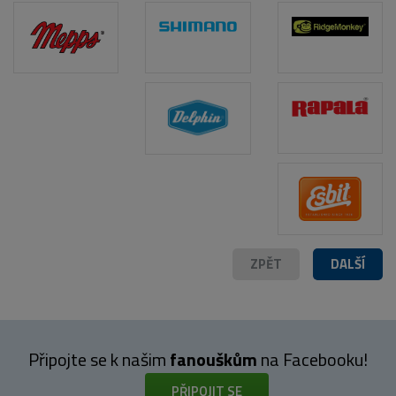
POPIS PRODUKTU
ZPĚT
DALŠÍ
Připojte se k našim
fanouškům
na Facebooku!
PŘIPOJIT SE