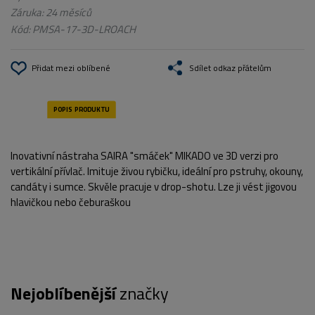
Záruka: 24 měsíců
Kód:
PMSA-17-3D-LROACH
Přidat mezi oblíbené
Sdílet odkaz přátelům
Inovativní nástraha SAIRA "smáček" MIKADO ve 3D verzi pro
vertikální přívlač. Imituje živou rybičku, ideální pro pstruhy, okouny,
candáty i sumce. Skvěle pracuje v drop-shotu. Lze ji vést jigovou
hlavičkou nebo čeburaškou
Nejoblíbenější
značky