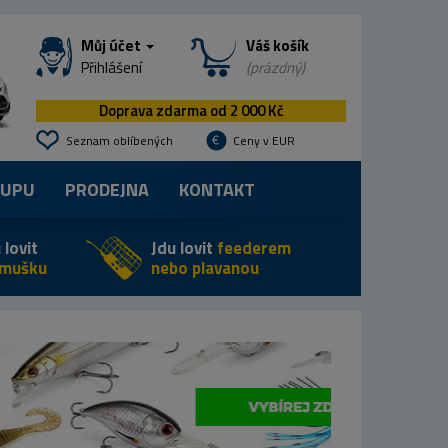
Můj účet
Váš košík
Přihlášení
(prázdný)
Doprava zdarma od 2 000 Kč
Seznam oblíbených
Ceny v EUR
KUPU
PRODEJNA
KONTAKT
 lovit
Jdu lovit
feederem
 mušku
nebo plavanou