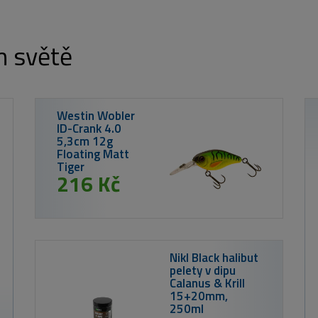
m světě
Nikl Liquid Calanus 250ml
od 249 Kč
od 233 K
MIKADO Rybářská brašna 
ENCLAVE