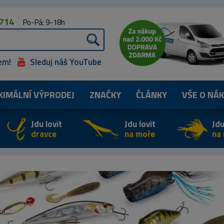
 714
Po-Pá: 9-18h
em!
Sleduj náš YouTube
XIMÁLNÍ
VÝPRODEJ
ZNAČKY
ČLÁNKY
VŠE O NÁ
Jdu lovit
Jdu lovit
Jdu
dravce
na moře
na