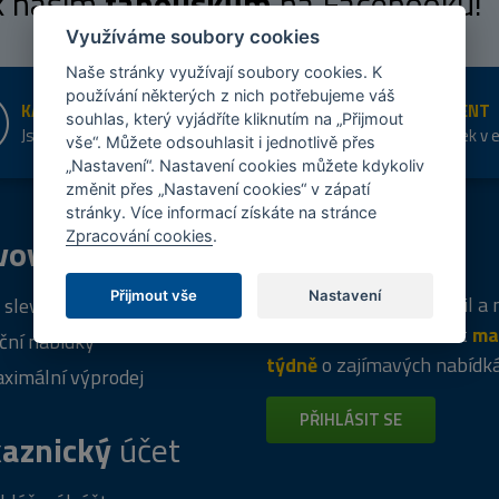
 k našim
fanouškům
na Facebooku!
Využíváme soubory cookies
Naše stránky využívají soubory cookies. K
používání některých z nich potřebujeme váš
KAMENNÉ PRODEJNY
ŠIROKÝ SORTIMENT
souhlas, který vyjádříte kliknutím na „Přijmout
Jsme na trhu více než 10 let
Přes 20 tis. položek v 
vše“. Můžete odsouhlasit i jednotlivě přes
shopu
„Nastavení“. Nastavení cookies můžete kdykoliv
změnit přes „Nastavení cookies“ v zápatí
stránky. Více informací získáte na stránce
Zpracování cookies
.
vový
program
Tipy
k nákupu
Přijmout vše
Nastavení
Napište nám svůj e-mail a
 sleva za registraci
vás budeme informovat
ma
ční nabídky
týdně
o zajímavých nabídk
ximální výprodej
PŘIHLÁSIT SE
aznický
účet