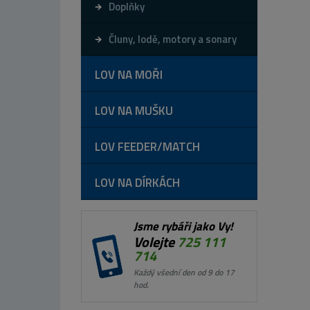
Doplňky
Čluny, lodě, motory a sonary
LOV NA MOŘI
LOV NA MUŠKU
LOV FEEDER/MATCH
LOV NA DÍRKÁCH
Jsme rybáři jako Vy!
Volejte
725 111
714
Každý všední den od 9 do 17
hod.