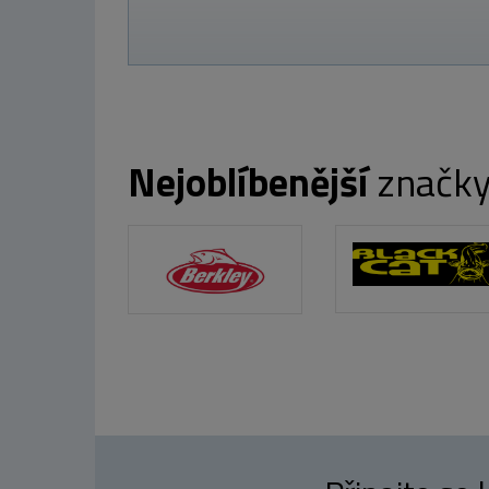
od 155 Kč
Nejoblíbenější
značk