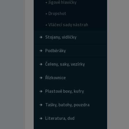
Jigové hlavičky
Dropshot
Vláčecí sady nástrah
Stojany, vidličky
Podběráky
Čeřeny, saky, vezírky
Řízkovnice
Plastové boxy, kufry
Tašky, batohy, pouzdra
Literatura, dvd