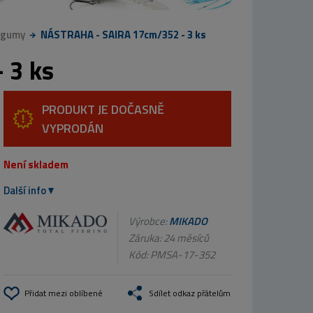
 gumy
NÁSTRAHA - SAIRA 17cm/352 - 3 ks
 3 ks
PRODUKT JE DOČASNĚ
VYPRODÁN
Není skladem
Další info
Výrobce:
MIKADO
Záruka: 24 měsíců
Kód:
PMSA-17-352
Přidat mezi oblíbené
Sdílet odkaz přátelům