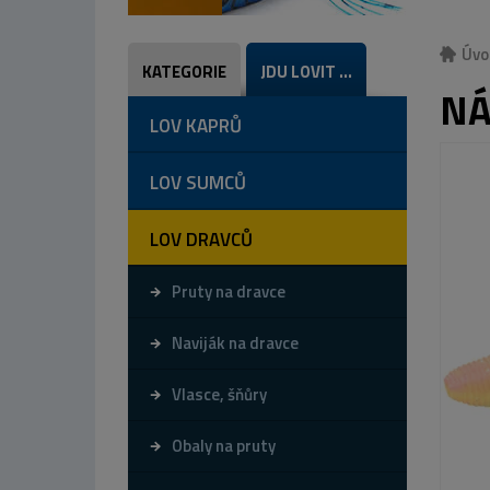
Úvo
KATEGORIE
JDU LOVIT ...
NÁ
LOV KAPRŮ
LOV SUMCŮ
LOV DRAVCŮ
Pruty na dravce
Naviják na dravce
Vlasce, šňůry
Obaly na pruty