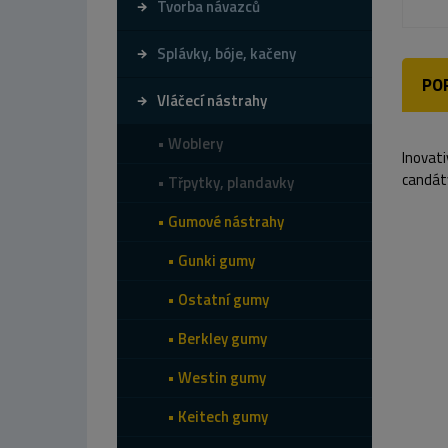
Tvorba návazců
Splávky, bóje, kačeny
PO
Vláčecí nástrahy
Woblery
Inovati
candáty
Třpytky, plandavky
Gumové nástrahy
Gunki gumy
Ostatní gumy
Berkley gumy
Westin gumy
Keitech gumy