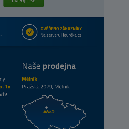
PŘIPOJIT SE
OVĚŘENO ZÁKAZNÍKY
e-
Na serveru Heuréka.cz
Naše
prodejna
 my
Mělník
x. 1x
Pražská 2079, Mělník
ách!