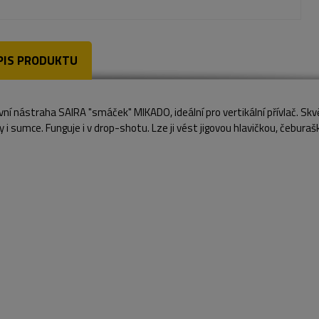
PIS PRODUKTU
vní nástraha SAIRA "smáček" MIKADO, ideální pro vertikální přívlač. Skvěl
 i sumce. Funguje i v drop-shotu. Lze ji vést jigovou hlavičkou, čebura