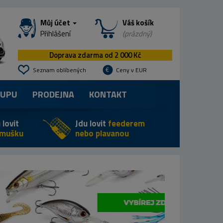
Můj účet
Váš košík
Přihlášení
(prázdný)
Doprava zdarma od 2 000 Kč
Seznam oblíbených
Ceny v EUR
KUPU
PRODEJNA
KONTAKT
 lovit
Jdu lovit
feederem
 mušku
nebo plavanou