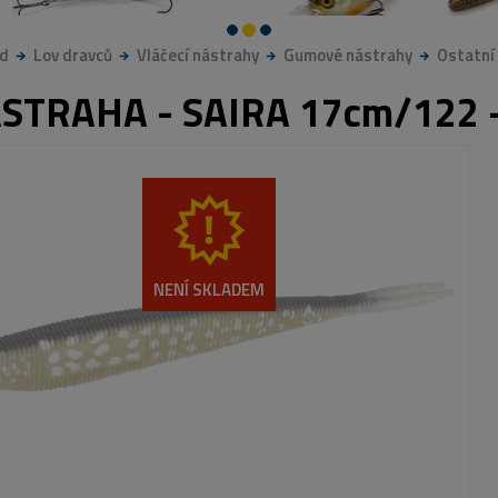
d
Lov dravců
Vláčecí nástrahy
Gumové nástrahy
Ostatní
STRAHA - SAIRA 17cm/122 -
NENÍ SKLADEM