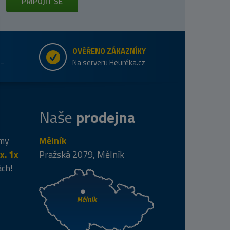
PŘIPOJIT SE
OVĚŘENO ZÁKAZNÍKY
e-
Na serveru Heuréka.cz
Naše
prodejna
 my
Mělník
x. 1x
Pražská 2079, Mělník
ách!