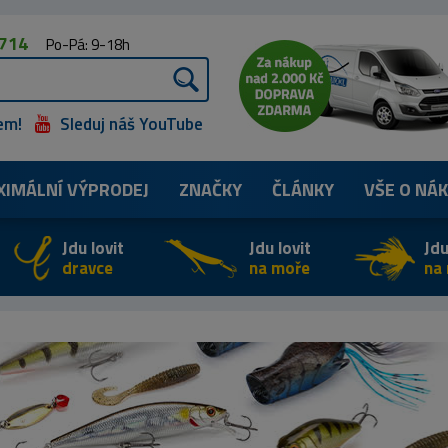
 714
Po-Pá: 9-18h
em!
Sleduj náš YouTube
XIMÁLNÍ
VÝPRODEJ
ZNAČKY
ČLÁNKY
VŠE O NÁ
Jdu lovit
Jdu lovit
Jdu
dravce
na moře
na