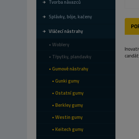
Tvorba návazců
Splávky, bóje, kačeny
PO
Vláčecí nástrahy
Woblery
Inovati
candáty
Třpytky, plandavky
Gumové nástrahy
Gunki gumy
Ostatní gumy
Berkley gumy
Westin gumy
Keitech gumy