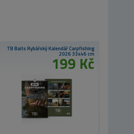
Westin Wobler
ID-Crank 1,5
4,8cm 8,5g Matt
Tiger
216 Kč
Giants fishing
Krab
Plovoucí
podběrák s
pogumovanou
síťkou Deluxe