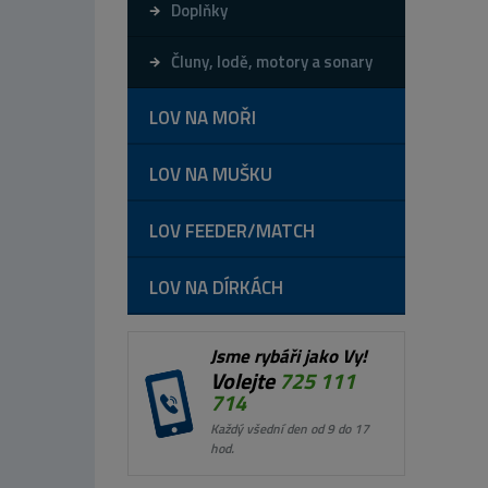
Doplňky
Čluny, lodě, motory a sonary
LOV NA MOŘI
LOV NA MUŠKU
LOV FEEDER/MATCH
LOV NA DÍRKÁCH
Jsme rybáři jako Vy!
Volejte
725 111
714
Každý všední den od 9 do 17
hod.