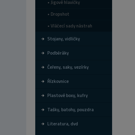
Jigové hlavičky
Dropshot
Vláčecí sady nástrah
Stojany, vidličky
Podběráky
Čeřeny, saky, vezírky
Řízkovnice
Plastové boxy, kufry
Tašky, batohy, pouzdra
Literatura, dvd