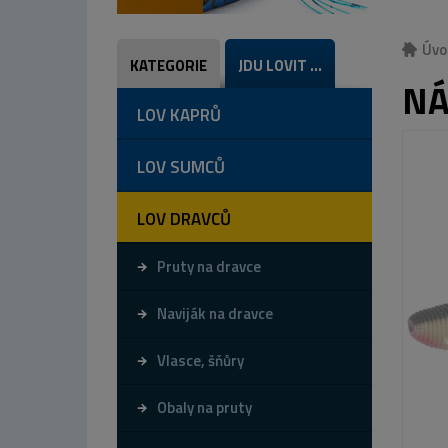
Úvo
KATEGORIE
JDU LOVIT ...
NÁ
LOV KAPRŮ
LOV SUMCŮ
LOV DRAVCŮ
Pruty na dravce
Naviják na dravce
Vlasce, šňůry
Obaly na pruty