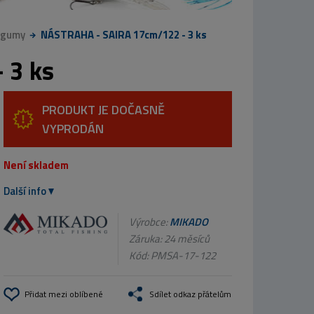
 gumy
NÁSTRAHA - SAIRA 17cm/122 - 3 ks
 3 ks
PRODUKT JE DOČASNĚ
VYPRODÁN
Není skladem
Další info
Výrobce:
MIKADO
Záruka: 24 měsíců
Kód:
PMSA-17-122
Přidat mezi oblíbené
Sdílet odkaz přátelům