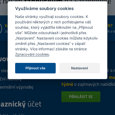
 k našim
fanouškům
na Facebooku!
Využíváme soubory cookies
Naše stránky využívají soubory cookies. K
používání některých z nich potřebujeme váš
KAMENNÉ PRODEJNY
ŠIROKÝ SORTIMENT
souhlas, který vyjádříte kliknutím na „Přijmout
Jsme na trhu více než 10 let
Přes 20 tis. položek v 
vše“. Můžete odsouhlasit i jednotlivě přes
shopu
„Nastavení“. Nastavení cookies můžete kdykoliv
změnit přes „Nastavení cookies“ v zápatí
stránky. Více informací získáte na stránce
Zpracování cookies
.
vový
program
Tipy
k nákupu
Přijmout vše
Nastavení
Napište nám svůj e-mail a
 sleva za registraci
vás budeme informovat
ma
ční nabídky
týdně
o zajímavých nabídk
ximální výprodej
PŘIHLÁSIT SE
aznický
účet