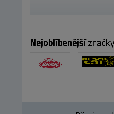
Nejoblíbenější
značk