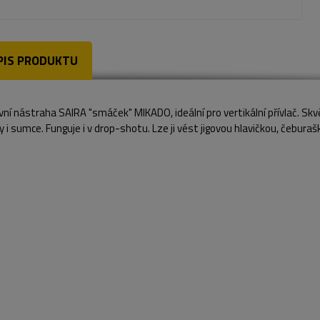
PIS PRODUKTU
vní nástraha SAIRA "smáček" MIKADO, ideální pro vertikální přívlač. Skvěl
 i sumce. Funguje i v drop-shotu. Lze ji vést jigovou hlavičkou, čebura