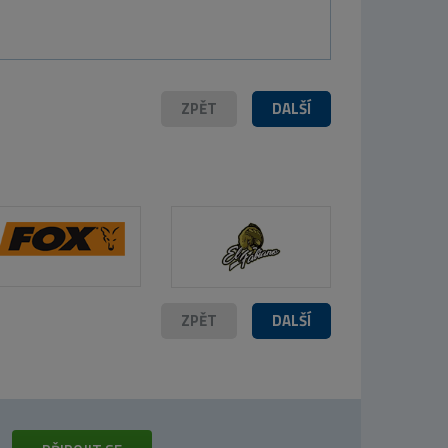
Rubber Float M
45x35cm
599 Kč
ZPĚT
DALŠÍ
ZPĚT
DALŠÍ