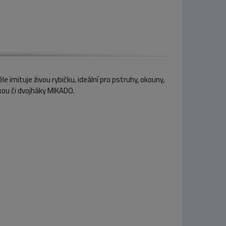
e imituje živou rybičku, ideální pro pstruhy, okouny,
škou či dvojháky MIKADO.