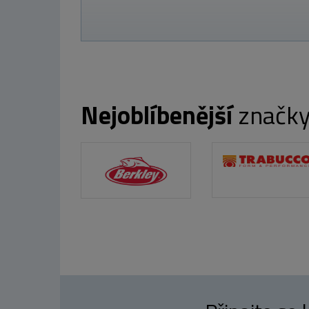
Nejoblíbenější
značk