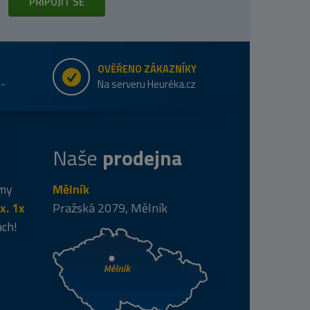
PŘIPOJIT SE
OVĚŘENO ZÁKAZNÍKY
e-
Na serveru Heuréka.cz
Naše
prodejna
 my
Mělník
x. 1x
Pražská 2079, Mělník
ách!