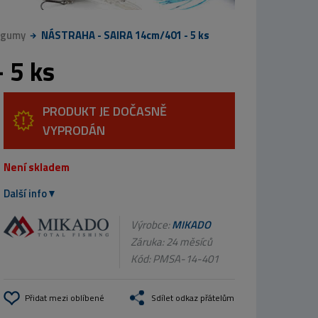
 gumy
NÁSTRAHA - SAIRA 14cm/401 - 5 ks
 5 ks
PRODUKT JE DOČASNĚ
VYPRODÁN
Není skladem
Další info
Výrobce:
MIKADO
Záruka: 24 měsíců
Kód:
PMSA-14-401
Přidat mezi oblíbené
Sdílet odkaz přátelům