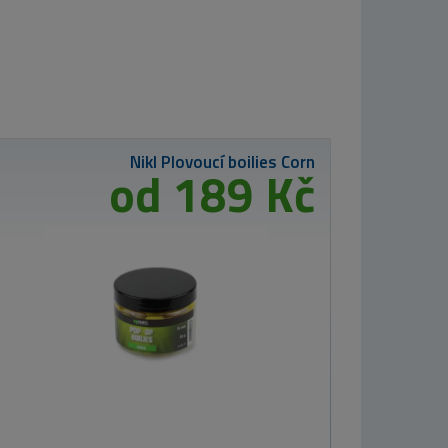
Westin Wobler
ID-Crank 2.5 5cm
9g Bling Perch
216 Kč
MIKBAITS Corn
Chips boilie 2,5g
- Tygří ořech
24mm
849 Kč