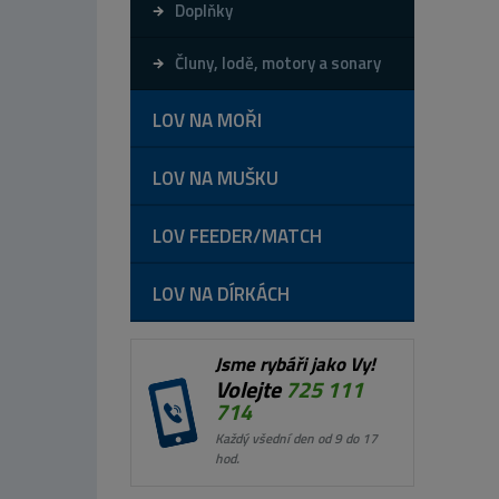
Doplňky
Čluny, lodě, motory a sonary
LOV NA MOŘI
LOV NA MUŠKU
LOV FEEDER/MATCH
LOV NA DÍRKÁCH
Jsme rybáři jako Vy!
Volejte
725 111
714
Každý všední den od 9 do 17
hod.