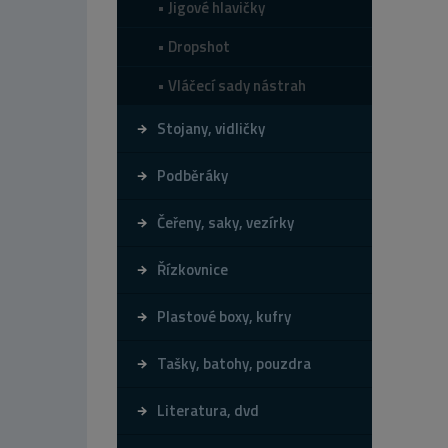
Jigové hlavičky
Dropshot
Vláčecí sady nástrah
Stojany, vidličky
Podběráky
Čeřeny, saky, vezírky
Řízkovnice
Plastové boxy, kufry
Tašky, batohy, pouzdra
Literatura, dvd