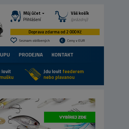
Můj účet
Váš košík
Přihlášení
(prázdný)
Doprava zdarma od 2 000 Kč
Seznam oblíbených
Ceny v EUR
KUPU
PRODEJNA
KONTAKT
 lovit
Jdu lovit
feederem
 mušku
nebo plavanou