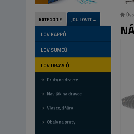
Úvo
KATEGORIE
JDU LOVIT ...
NÁ
LOV KAPRŮ
LOV SUMCŮ
LOV DRAVCŮ
Pruty na dravce
Naviják na dravce
Vlasce, šňůry
Obaly na pruty