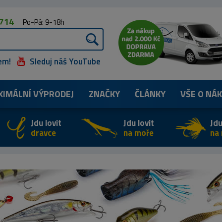
 714
Po-Pá: 9-18h
em!
Sleduj náš YouTube
XIMÁLNÍ
VÝPRODEJ
ZNAČKY
ČLÁNKY
VŠE O NÁ
Jdu lovit
Jdu lovit
Jdu
dravce
na moře
na