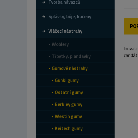
Tvorba návazců
Splávky, bóje, kačeny
PO
Vláčecí nástrahy
Woblery
Inovati
candáty
Třpytky, plandavky
Gumové nástrahy
Gunki gumy
Ostatní gumy
Berkley gumy
Westin gumy
Keitech gumy