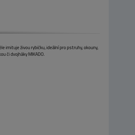
e imituje živou rybičku, ideální pro pstruhy, okouny,
škou či dvojháky MIKADO.