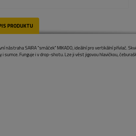
PIS PRODUKTU
vní nástraha SAIRA "smáček" MIKADO, ideální pro vertikální přívlač. Skvěl
 i sumce. Funguje i v drop-shotu. Lze ji vést jigovou hlavičkou, čebura