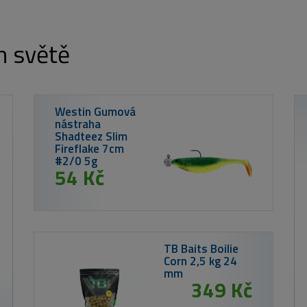
m světě
boilies Corn
9 Kč
1 349 Kč
Podložka Pod Rybu Fine Liner Mat
120×67×35 cm