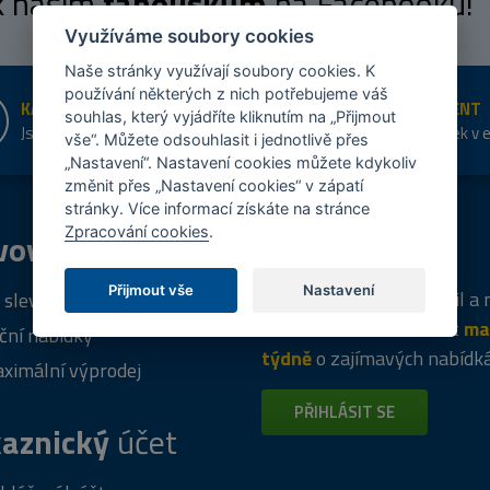
 k našim
fanouškům
na Facebooku!
Využíváme soubory cookies
Naše stránky využívají soubory cookies. K
používání některých z nich potřebujeme váš
KAMENNÉ PRODEJNY
ŠIROKÝ SORTIMENT
souhlas, který vyjádříte kliknutím na „Přijmout
Jsme na trhu více než 10 let
Přes 20 tis. položek v 
vše“. Můžete odsouhlasit i jednotlivě přes
shopu
„Nastavení“. Nastavení cookies můžete kdykoliv
změnit přes „Nastavení cookies“ v zápatí
stránky. Více informací získáte na stránce
Zpracování cookies
.
vový
program
Tipy
k nákupu
Přijmout vše
Nastavení
Napište nám svůj e-mail a
 sleva za registraci
vás budeme informovat
ma
ční nabídky
týdně
o zajímavých nabídk
ximální výprodej
PŘIHLÁSIT SE
aznický
účet