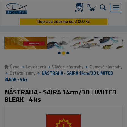
Menu
Doprava zdarma od 2 000 Kč
Úvod
Lov dravců
Vláčecí nástrahy
Gumové nástrahy
Ostatní gumy
NÁSTRAHA - SAIRA 14cm/3D LIMITED
BLEAK - 4 ks
NÁSTRAHA - SAIRA 14cm/3D LIMITED
BLEAK - 4 ks