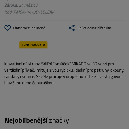
Záruka: 24 měsíců
Kód:
PMSA-14-3D-LBLEAK
Přidat mezi oblíbené
Sdílet odkaz přátelům
Inovativní nástraha SAIRA "smáček" MIKADO ve 3D verzi pro
vertikální přívlač. Imituje živou rybičku, ideální pro pstruhy, okouny,
candáty i sumce. Skvěle pracuje v drop-shotu. Lze ji vést jigovou
hlavičkou nebo čeburaškou
Nejoblíbenější
značky