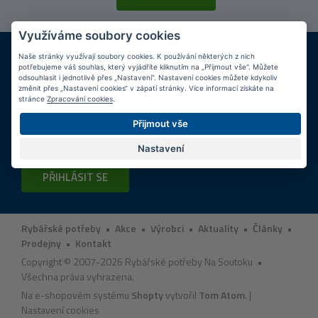
Využíváme soubory cookies
DOPRAVA ZDARMA
KAMENNÉ PRODEJNY
Naše stránky využívají soubory cookies. K používání některých z nich
Při nákupu nad 2 000 Kč
Jsme na trhu více než 10 let
potřebujeme váš souhlas, který vyjádříte kliknutím na „Přijmout vše“. Můžete
odsouhlasit i jednotlivě přes „Nastavení“. Nastavení cookies můžete kdykoliv
změnit přes „Nastavení cookies“ v zápatí stránky. Více informací získáte na
Tipy
k nákupu
stránce
Zpracování cookies
.
Přijmout vše
Napište nám svůj e-mail a my vás budeme informovat
max.
1x týdně
o zajímavých nabídkách!
Nastavení
PŘIHLÁSIT SE
Rybářské potřeby
•
Akce
•
Výrobci
•
Aktuality
•
Články
•
Prodejny
•
Kontakt
Copyright © 2007-2026 Rybářské potřeby Na Soutoku •
Všechna práva vyhrazena.
Na e-shopovém systému
Shopty
vytvořil
Tom Atom
. |
Nastavení cookies