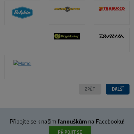
POPIS PRODUKTU
ZPĚT
DALŠÍ
Připojte se k našim
fanouškům
na Facebooku!
PŘIPOJIT SE