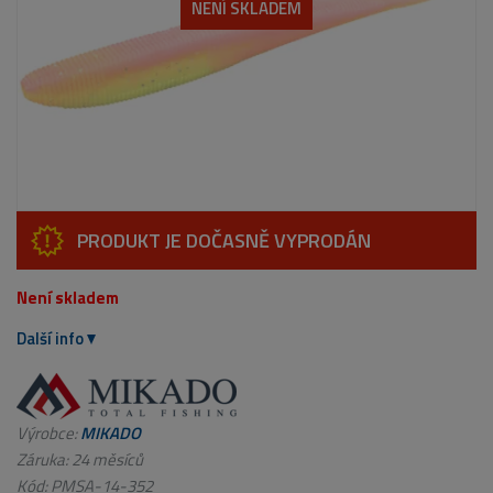
NENÍ SKLADEM
PRODUKT JE DOČASNĚ VYPRODÁN
Není skladem
Další info
Výrobce:
MIKADO
Záruka: 24 měsíců
Kód:
PMSA-14-352