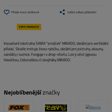
Přidat mezi oblíbené
Sdílet odkaz přátelům
Inovativní nástraha SAIRA "smáček" MIKADO, ideální pro vertikální
přívlač. Skvěle imituje živou rybičku, ideální pro pstruhy, okouny,
candáty i sumce. Funguje i v drop-shotu. Lze ji vést jigovou
hlavičkou, čeburaškou či dvojháky MIKADO.
Nejoblíbenější
značky
POPIS PRODUKTU