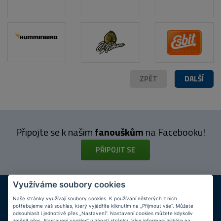
ZPĚT
DALŠÍ
Připojte se k našim
fanouškům
na Facebooku!
PŘIPOJIT SE
Využíváme soubory cookies
DOPRAVA ZDARMA
KAMENNÉ PRODEJNY
Při nákupu nad 2 000 Kč
Jsme na trhu více než 10 let
Naše stránky využívají soubory cookies. K používání některých z nich
potřebujeme váš souhlas, který vyjádříte kliknutím na „Přijmout vše“. Můžete
odsouhlasit i jednotlivě přes „Nastavení“. Nastavení cookies můžete kdykoliv
změnit přes „Nastavení cookies“ v zápatí stránky. Více informací získáte na