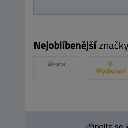
Nejoblíbenější
značk
Připojte se