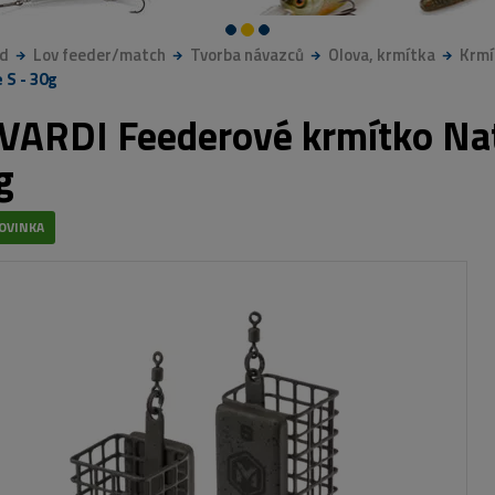
d
Lov feeder/match
Tvorba návazců
Olova, krmítka
Krmí
 S - 30g
VARDI Feederové krmítko Natu
g
OVINKA