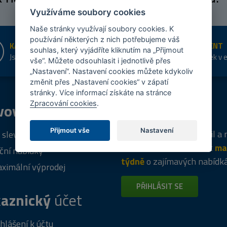
Využíváme soubory cookies
Naše stránky využívají soubory cookies. K
používání některých z nich potřebujeme váš
KAMENNÉ PRODEJNY
ŠIROKÝ SORTIMENT
souhlas, který vyjádříte kliknutím na „Přijmout
Jsme na trhu více než 10 let
Přes 20 tis. položek v 
vše“. Můžete odsouhlasit i jednotlivě přes
shopu
„Nastavení“. Nastavení cookies můžete kdykoliv
změnit přes „Nastavení cookies“ v zápatí
stránky. Více informací získáte na stránce
Zpracování cookies
.
vový
program
Tipy
k nákupu
Přijmout vše
Nastavení
Napište nám svůj e-mail a
 sleva za registraci
vás budeme informovat
ma
ční nabídky
týdně
o zajímavých nabídk
ximální výprodej
PŘIHLÁSIT SE
aznický
účet
ihlášení k účtu