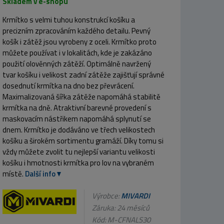
Skladem v e-shopu
Krmítko s velmi tuhou konstrukcí košíku a
precizním zpracováním každého detailu. Pevný
košík i zátěž jsou vyrobeny z oceli. Krmítko proto
můžete používat i v lokalitách, kde je zakázáno
použití olověnných zátěží. Optimálně navržený
tvar košíku i velikost zadní zátěže zajišťují správné
dosednutí krmítka na dno bez převrácení.
Maximalizovaná šířka zátěže napomáhá stabilitě
krmítka na dně. Atraktivní barevné provedení s
maskovacím nástřikem napomáhá splynutí se
dnem. Krmítko je dodáváno ve třech velikostech
košíku a širokém sortimentu gramáží. Díky tomu si
vždy můžete zvolit tu nejlepší variantu velikosti
košíku i hmotnosti krmítka pro lov na vybraném
místě.
Další info
Výrobce:
MIVARDI
Záruka: 24 měsíců
Kód:
M-CFNALS30