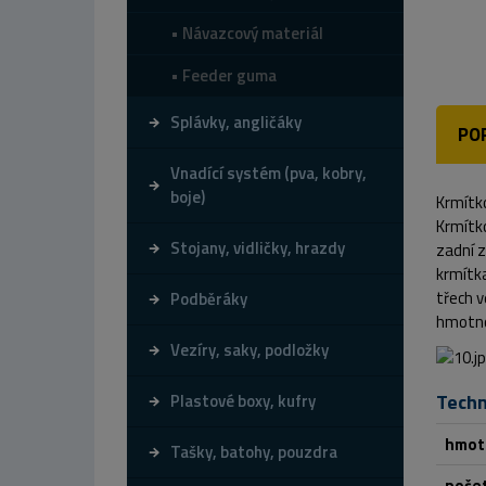
Návazcový materiál
Feeder guma
Splávky, angličáky
PO
Vnadící systém (pva, kobry,
boje)
Krmítko
Krmítko
Stojany, vidličky, hrazdy
zadní 
krmítk
třech v
Podběráky
hmotno
Vezíry, saky, podložky
Techn
Plastové boxy, kufry
hmot
Tašky, batohy, pouzdra
počet