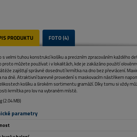
PIS PRODUKTU
FOTO (4)
 s velmi tuhou konstrukcí košíku a precizním zpracováním každého detai
 proto můžete používat i v lokalitách, kde je zakázáno použití olověnn
zátěže zajišťují správné dosednutí krmítka na dno bez převrácení. Max
a na dně. Atraktivní barevné provedení s maskovacím nástřikem napo
elikostech košíku a širokém sortimentu gramáží. Díky tomu si vždy můžet
sti krmítka pro lov na vybraném místě.
ické parametry
nost
 kusů v balení