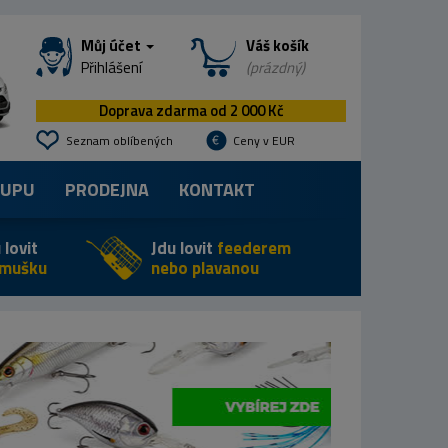
Můj účet
Váš košík
Přihlášení
(prázdný)
Doprava zdarma od 2 000 Kč
Seznam oblíbených
Ceny v EUR
KUPU
PRODEJNA
KONTAKT
 lovit
Jdu lovit
feederem
 mušku
nebo plavanou