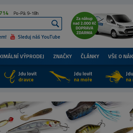
 714
Po-Pá: 9-18h
em!
Sleduj náš YouTube
XIMÁLNÍ
VÝPRODEJ
ZNAČKY
ČLÁNKY
VŠE O NÁ
Jdu lovit
Jdu lovit
Jdu
dravce
na moře
na