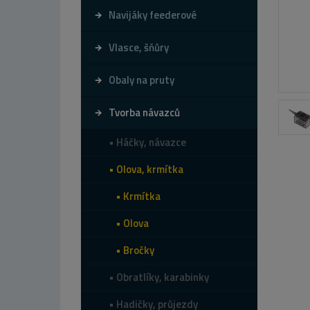
Navijáky feederové
Vlasce, šňůry
Obaly na pruty
Tvorba návazců
Háčky, návazce
Olova, krmítka
Krmítka
Olova
Bročky
Obratlíky, karabinky
Hadičky, průjezdy