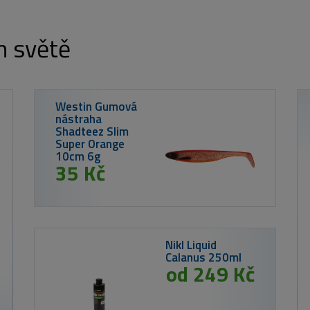
m světě
 Corn
 6mm
Kč
od 259 Kč
Nikl Criticals boilie Calanus & Krill 250ml