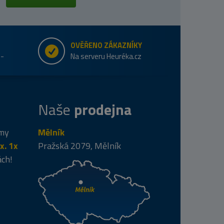
OVĚŘENO ZÁKAZNÍKY
e-
Na serveru Heuréka.cz
Naše
prodejna
 my
Mělník
x. 1x
Pražská 2079, Mělník
ách!