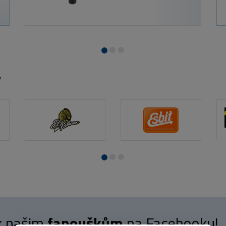
y
 k našim
fanouškům
na Facebooku!