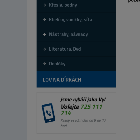
Křesla, bedny
Kbelíky, vaničky, síta
Nástrahy, návnady
Literatura, Dvd
Doplňky
LOV NA DÍRKÁCH
Jsme rybáři jako Vy!
Volejte
725 111
714
Každý všední den od 9 do 17
hod.