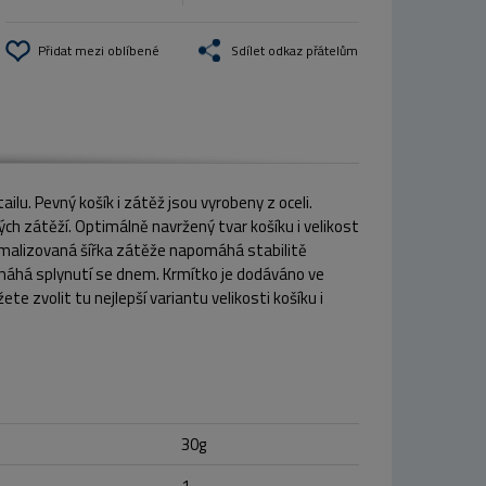
Přidat mezi oblíbené
Sdílet odkaz přátelům
lu. Pevný košík i zátěž jsou vyrobeny z oceli.
ých zátěží. Optimálně navržený tvar košíku i velikost
imalizovaná šířka zátěže napomáhá stabilitě
máhá splynutí se dnem. Krmítko je dodáváno ve
e zvolit tu nejlepší variantu velikosti košíku i
30g
1