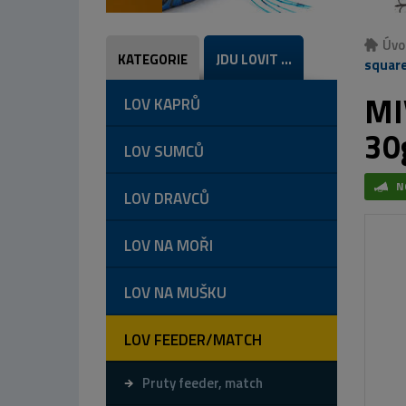
Úvo
KATEGORIE
JDU LOVIT ...
square
MI
LOV KAPRŮ
30
LOV SUMCŮ
N
LOV DRAVCŮ
LOV NA MOŘI
LOV NA MUŠKU
LOV FEEDER/MATCH
Pruty feeder, match