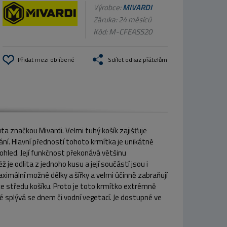
Výrobce:
MIVARDI
Záruka: 24 měsíců
Kód:
M-CFEASS20
Přidat mezi oblíbené
Sdílet odkaz přátelům
ta značkou Mivardi. Velmi tuhý košík zajišťuje
ní. Hlavní předností tohoto krmítka je unikátně
pohled. Její funkčnost překonává většinu
je odlita z jednoho kusu a její součástí jsou i
aximální možné délky a šířky a velmi účinně zabraňují
íže středu košíku. Proto je toto krmítko extrémně
ré splývá se dnem či vodní vegetací. Je dostupné ve