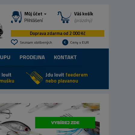
Můj účet
Váš košík
Přihlášení
(prázdný)
Doprava zdarma od 2 000 Kč
Seznam oblíbených
Ceny v EUR
KUPU
PRODEJNA
KONTAKT
 lovit
Jdu lovit
feederem
 mušku
nebo plavanou