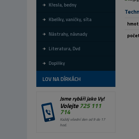
Křesla, bedny
Techn
Kbelíky, vaničky, síta
hmot
Nástrahy, návnady
počet
Literatura, Dvd
Doplňky
LOV NA DÍRKÁCH
Jsme rybáři jako Vy!
Volejte
725 111
714
Každý všední den od 9 do 17
hod.