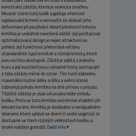
Univerzální feederové krmítko s inovovanou
konstrukcí zátěže, která je vyvinuta značkou
Mivardi. Velmi tuhý košík zajišťuje efektivní
vyplavování krmení a nemusíte se obávat jeho
deformace při používání. Hlavní předností tohoto
krmítka je unikátně navržená zátěž. Její počítačově
optimalizovaný design je nejen atraktivní na
pohled. Její funkčnost překonává většinu
standardních typů krmítek s různými hroty, které
jsou na trhu dostupné. Zátěž je odlita z jednoho
kusu a její součástí jsou i výrazné hroty, vystupující
z těla zátěže mírně do stran. Tím tvoří základnu
maximální možné délky a šířky a velmi účinně
zabraňují pohybu krmítka na dně při lovu v proudu.
Těžiště zátěže je však situováno blíže středu
košíku. Proto je toto krmítko extrémně stabilní i při
klesání na dno. Krmítko je dodáváno v nenápadném
zbarvení, které splývá se dnem či vodní vegetací. Je
dostupné ve třech různých velikostech košíku a
široké nabídce gramáží.
Další info