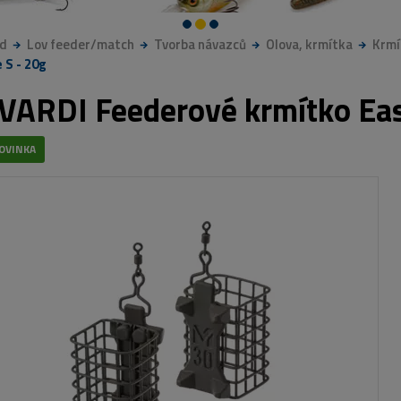
d
Lov feeder/match
Tvorba návazců
Olova, krmítka
Krmí
 S - 20g
VARDI Feederové krmítko Eas
OVINKA