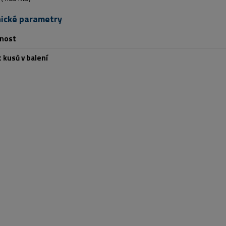
ické parametry
nost
 kusů v balení