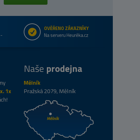
OVĚŘENO ZÁKAZNÍKY
e-
Na serveru Heuréka.cz
Naše
prodejna
 my
Mělník
x. 1x
Pražská 2079, Mělník
ách!