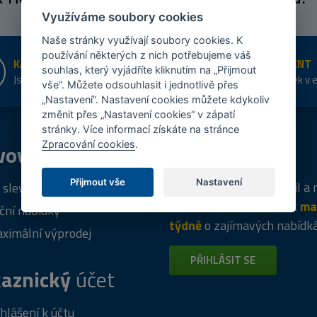
Využíváme soubory cookies
Naše stránky využívají soubory cookies. K
používání některých z nich potřebujeme váš
KAMENNÉ PRODEJNY
ŠIROKÝ SORTIMENT
souhlas, který vyjádříte kliknutím na „Přijmout
Jsme na trhu více než 10 let
Přes 20 tis. položek v 
vše“. Můžete odsouhlasit i jednotlivě přes
shopu
„Nastavení“. Nastavení cookies můžete kdykoliv
změnit přes „Nastavení cookies“ v zápatí
stránky. Více informací získáte na stránce
Zpracování cookies
.
vový
program
Tipy
k nákupu
Přijmout vše
Nastavení
Napište nám svůj e-mail a
 sleva za registraci
vás budeme informovat
ma
ční nabídky
týdně
o zajímavých nabídk
ximální výprodej
PŘIHLÁSIT SE
aznický
účet
ihlášení k účtu