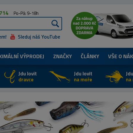
 714
Po-Pá: 9-18h
em!
Sleduj náš YouTube
XIMÁLNÍ
VÝPRODEJ
ZNAČKY
ČLÁNKY
VŠE O NÁ
Jdu lovit
Jdu lovit
Jdu
dravce
na moře
na