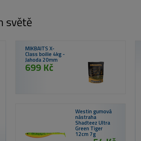
m světě
Nikl Booster
Calanus & Krill
250ml
od 179 Kč
MIKBAITS X-
Class boilie 4kg -
Sladká kukuřice
20mm
699 Kč