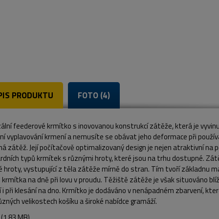
PIS PRODUKTU
FOTO (4)
ální feederové krmítko s inovovanou konstrukcí zátěže, která je vyvinu
ní vyplavování krmení a nemusíte se obávat jeho deformace při používá
á zátěž. Její počítačově optimalizovaný design je nejen atraktivní na 
dních typů krmítek s různými hroty, které jsou na trhu dostupné. Zátěž 
 hroty, vystupující z těla zátěže mírně do stran. Tím tvoří základnu m
krmítka na dně při lovu v proudu. Těžiště zátěže je však situováno bl
í i při klesání na dno. Krmítko je dodáváno v nenápadném zbarvení, kte
ůzných velikostech košíku a široké nabídce gramáží.