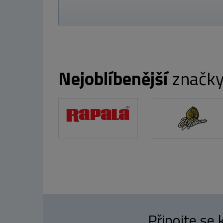
Nejoblíbenější
značk
Připojte se