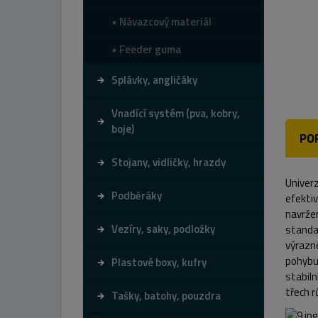
Návazcový materiál
Feeder guma
Splávky, angličáky
Vnadící systém (pva, kobry,
boje)
PO
Stojany, vidličky, hrazdy
Univerz
Podběráky
efektiv
navržen
Vezíry, saky, podložky
standar
výrazné
pohybu 
Plastové boxy, kufry
stabiln
třech r
Tašky, batohy, pouzdra