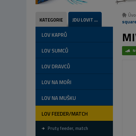
Úvo
KATEGORIE
JDU LOVIT ...
square
MI
LOV KAPRŮ
LOV SUMCŮ
N
LOV DRAVCŮ
LOV NA MOŘI
LOV NA MUŠKU
LOV FEEDER/MATCH
Pruty feeder, match