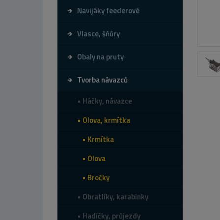
Navijáky feederové
Vlasce, šňůry
Obaly na pruty
Tvorba návazců
Háčky, návazce
Olova, krmítka
Krmítka
Olova
Bročky
Obratlíky, karabinky
Hadičky, průjezdy