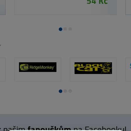
y
 k našim
fanouškům
na Facebooku!