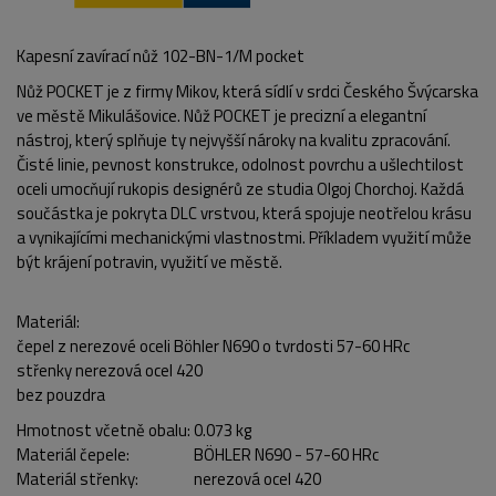
Kapesní zavírací nůž 102-BN-1/M pocket
Nůž POCKET je z firmy Mikov, která sídlí v srdci Českého Švýcarska
ve městě Mikulášovice. Nůž POCKET je precizní a elegantní
nástroj, který splňuje ty nejvyšší nároky na kvalitu zpracování.
Čisté linie, pevnost konstrukce, odolnost povrchu a ušlechtilost
oceli umocňují rukopis designérů ze studia Olgoj Chorchoj. Každá
součástka je pokryta DLC vrstvou, která spojuje neotřelou krásu
a vynikajícími mechanickými vlastnostmi. Příkladem využití může
být krájení potravin, využití ve městě.
Materiál:
čepel z nerezové oceli Böhler N690 o tvrdosti 57-60 HRc
střenky nerezová ocel 420
bez pouzdra
Hmotnost včetně obalu:
0.073 kg
Materiál čepele:
BÖHLER N690 - 57-60 HRc
Materiál střenky:
nerezová ocel 420
POPIS PRODUKTU
FOTO (13)