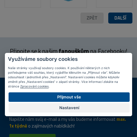
ZPĚT
DALŠÍ
Připojte se k našim
fanouškům
na Facebooku!
Využíváme soubory cookies
PŘIPOJIT SE
Naše stránky využívají soubory cookies. K používání některých z nich
potřebujeme váš souhlas, který vyjádříte kliknutím na „Přijmout vše“. Můžete
odsouhlasit i jednotlivě přes „Nastavení“. Nastavení cookies můžete kdykoliv
změnit přes „Nastavení cookies“ v zápatí stránky. Více informací získáte na
DOPRAVA ZDARMA
KAMENNÉ PRODEJNY
stránce
Zpracování cookies
.
Při nákupu nad 2 000 Kč
Jsme na trhu více než 10 let
Přijmout vše
Tipy
k nákupu
Nastavení
Napište nám svůj e-mail a my vás budeme informovat
max.
1x týdně
o zajímavých nabídkách!