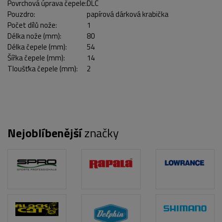
Povrchová úprava čepele:
DLC
Pouzdro:
papírová dárková krabička
Počet dílů nože:
1
Délka nože (mm):
80
Délka čepele (mm):
54
Šířka čepele (mm):
14
Tloušťka čepele (mm):
2
Nejoblíbenější
značky