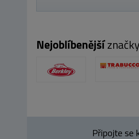
Nejoblíbenější
značk
Připojte se