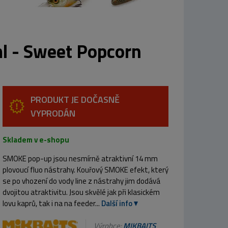
 - Sweet Popcorn
PRODUKT JE DOČASNĚ
VYPRODÁN
Skladem v e-shopu
SMOKE pop-up jsou nesmírně atraktivní 14 mm
plovoucí fluo nástrahy. Kouřový SMOKE efekt, který
se po vhození do vody line z nástrahy jim dodává
dvojitou atraktivitu. Jsou skvělé jak při klasickém
lovu kaprů, tak i na na feeder...
Další info
Výrobce:
MIKBAITS