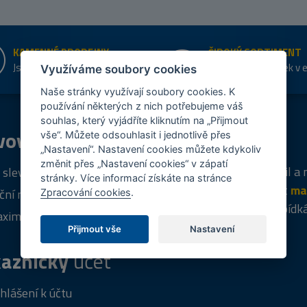
KAMENNÉ PRODEJNY
ŠIROKÝ SORTIMENT
Jsme na trhu více než 10 let
Přes 20 tis. položek v 
Využíváme soubory cookies
shopu
Naše stránky využívají soubory cookies. K
používání některých z nich potřebujeme váš
souhlas, který vyjádříte kliknutím na „Přijmout
vový
program
Tipy
k nákupu
vše“. Můžete odsouhlasit i jednotlivě přes
„Nastavení“. Nastavení cookies můžete kdykoliv
změnit přes „Nastavení cookies“ v zápatí
Napište nám svůj e-mail a
 sleva za registraci
stránky. Více informací získáte na stránce
vás budeme informovat
ma
ční nabídky
Zpracování cookies
.
týdně
o zajímavých nabídk
ximální výprodej
Přijmout vše
Nastavení
PŘIHLÁSIT SE
aznický
účet
ihlášení k účtu