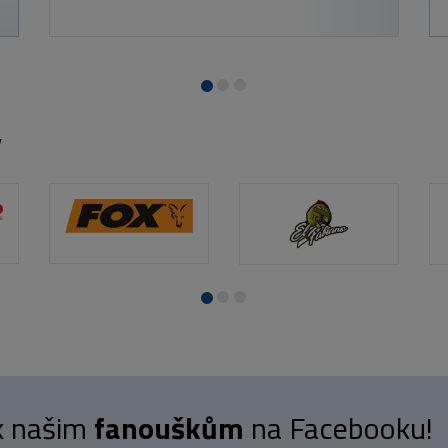
y
 k našim
fanouškům
na Facebooku!