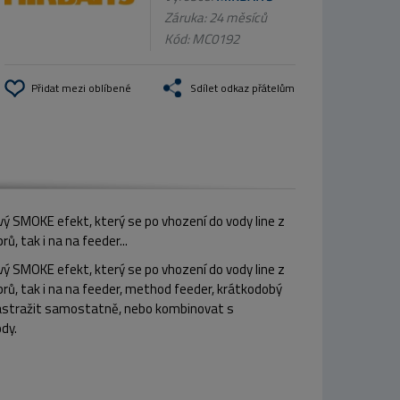
Záruka: 24 měsíců
Kód:
MC0192
Přidat mezi oblíbené
Sdílet odkaz přátelům
ý SMOKE efekt, který se po vhození do vody line z
ů, tak i na na feeder...
ý SMOKE efekt, který se po vhození do vody line z
aprů, tak i na na feeder, method feeder, krátkodobý
je nastražit samostatně, nebo kombinovat s
ody.