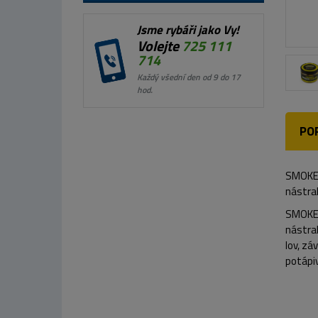
Jsme rybáři jako Vy!
Volejte
725 111
714
Každý všední den od 9 do 17
hod.
PO
SMOKE 
nástrah
SMOKE 
nástrah
lov, zá
potápiv