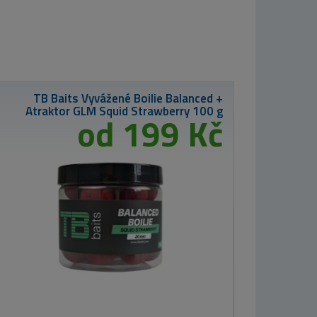
TB Baits Vyvážené Boilie Balanced +
Atraktor GLM Squid Strawberry 100 g
od 199 Kč
63 
Westin Gu
14cm 17g 