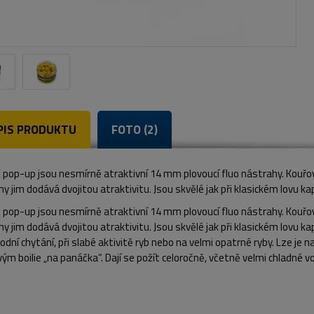
PIS PRODUKTU
FOTO (2)
pop-up jsou nesmírně atraktivní 14 mm plovoucí fluo nástrahy. Kouřov
y jim dodává dvojitou atraktivitu. Jsou skvělé jak při klasickém lovu kapr
pop-up jsou nesmírně atraktivní 14 mm plovoucí fluo nástrahy. Kouřov
y jim dodává dvojitou atraktivitu. Jsou skvělé jak při klasickém lovu k
vodní chytání, při slabé aktivitě ryb nebo na velmi opatrné ryby. Lze 
ým boilie „na panáčka“. Dají se požít celoročně, včetně velmi chladné v