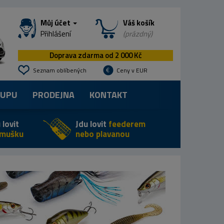
Můj účet
Váš košík
Přihlášení
(prázdný)
Doprava zdarma od 2 000 Kč
Seznam oblíbených
Ceny v EUR
KUPU
PRODEJNA
KONTAKT
 lovit
Jdu lovit
feederem
 mušku
nebo plavanou