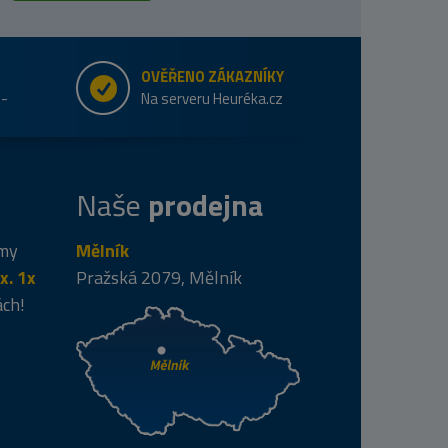
OVĚŘENO ZÁKAZNÍKY
e-
Na serveru Heuréka.cz
Naše
prodejna
 my
Mělník
x. 1x
Pražská 2079, Mělník
ách!