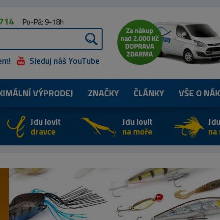
 714
Po-Pá: 9-18h
em!
Sleduj náš YouTube
XIMÁLNÍ
VÝPRODEJ
ZNAČKY
ČLÁNKY
VŠE O NÁ
Jdu lovit
Jdu lovit
Jdu
dravce
na moře
na