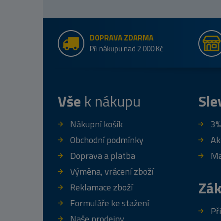
DOPRAVA ZDARMA
Při nákupu nad 2 000 Kč
Vše
k nákupu
Sle
Nákupní košík
3%
Obchodní podmínky
Ak
Doprava a platba
Ma
Výměna, vrácení zboží
Zák
Reklamace zboží
Formuláře ke stažení
Př
Naše prodejny