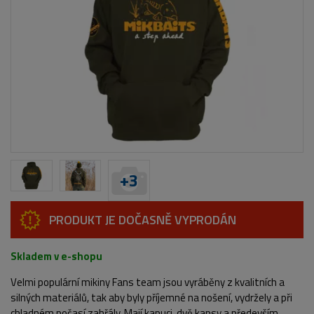
+
3
PRODUKT JE DOČASNĚ VYPRODÁN
Skladem v e-shopu
Velmi populární mikiny Fans team jsou vyráběny z kvalitních a
silných materiálů, tak aby byly příjemné na nošení, vydržely a při
chladném počasí zahřály. Mají kapuci, dvě kapsy a především