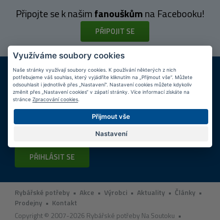
Připojte se k našim
fanouškům
na Facebooku!
PŘIPOJIT SE
Využíváme soubory cookies
DOPRAVA ZDARMA
KAMENNÉ PRODEJNY
Naše stránky využívají soubory cookies. K používání některých z nich
potřebujeme váš souhlas, který vyjádříte kliknutím na „Přijmout vše“. Můžete
Při nákupu nad 2 000 Kč
Jsme na trhu více než 10 let
odsouhlasit i jednotlivě přes „Nastavení“. Nastavení cookies můžete kdykoliv
změnit přes „Nastavení cookies“ v zápatí stránky. Více informací získáte na
Tipy
k nákupu
stránce
Zpracování cookies
.
Přijmout vše
Napište nám svůj e-mail a my vás budeme informovat
max.
1x týdně
o zajímavých nabídkách!
Nastavení
PŘIHLÁSIT SE
Rybářské potřeby
•
Akce
•
Výrobci
•
Aktuality
•
Články
•
Prodejny
•
Kontakt
Copyright © 2007-2026 Rybářské potřeby Na Soutoku •