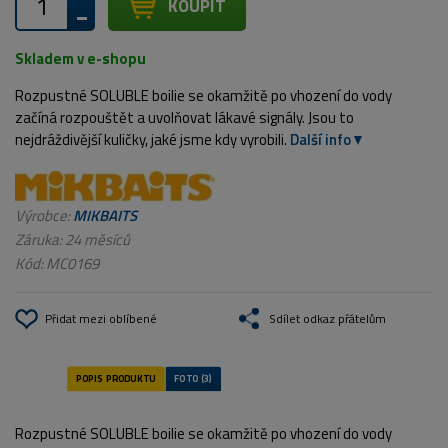
KOUPIT
Skladem v e-shopu
Rozpustné SOLUBLE boilie se okamžitě po vhození do vody
začíná rozpouštět a uvolňovat lákavé signály. Jsou to
nejdráždivější kuličky, jaké jsme kdy vyrobili.
Další info
Výrobce:
MIKBAITS
Záruka: 24 měsíců
Kód:
MC0169
Přidat mezi oblíbené
Sdílet odkaz přátelům
Rozpustné SOLUBLE boilie se okamžitě po vhození do vody