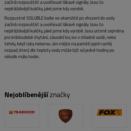
začíná rozpouštět a uvolňovat lákavé signály. Jsou to
nejdráždivější kuličky, jaké jsme kdy vyrobili.
Rozpustné SOLUBLE boilie se okamžitě po vhození do vody
začíná rozpouštět a uvolňovat lákavé signály. Jsou to
nejdráždivější kuličky, jaké jsme kdy vyrobili. Jsou určené zejména
pro krátkodobé chytání, závodní lov, lov v chladné vodě, nebo
tehdy, když ryby neberou. Jen mějte na paměti jejich rychlý
rozpad, který dle teploty vody může být od jedné hodiny po
několik málo hodin.
Nejoblíbenější
značky
POPIS PRODUKTU
FOTO (3)