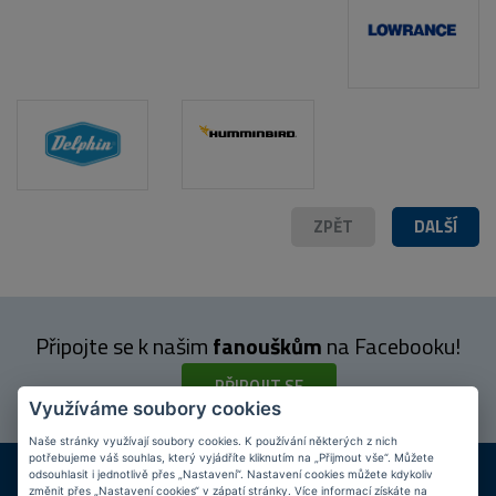
ZPĚT
DALŠÍ
Připojte se k našim
fanouškům
na Facebooku!
PŘIPOJIT SE
Využíváme soubory cookies
Naše stránky využívají soubory cookies. K používání některých z nich
potřebujeme váš souhlas, který vyjádříte kliknutím na „Přijmout vše“. Můžete
DOPRAVA ZDARMA
KAMENNÉ PRODEJNY
odsouhlasit i jednotlivě přes „Nastavení“. Nastavení cookies můžete kdykoliv
Při nákupu nad 2 000 Kč
Jsme na trhu více než 10 let
změnit přes „Nastavení cookies“ v zápatí stránky. Více informací získáte na