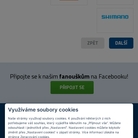
ZPĚT
DALŠÍ
Připojte se k našim
fanouškům
na Facebooku!
PŘIPOJIT SE
Využíváme soubory cookies
DOPRAVA ZDARMA
KAMENNÉ PRODEJNY
Při nákupu nad 2 000 Kč
Jsme na trhu více než 10 let
Naše stránky využívají soubory cookies. K používání některých z nich
potřebujeme váš souhlas, který vyjádříte kliknutím na „Přijmout vše“. Můžete
odsouhlasit i jednotlivě přes „Nastavení“. Nastavení cookies můžete kdykoliv
Tipy
k nákupu
změnit přes „Nastavení cookies“ v zápatí stránky. Více informací získáte na
stránce
Zpracování cookies
.