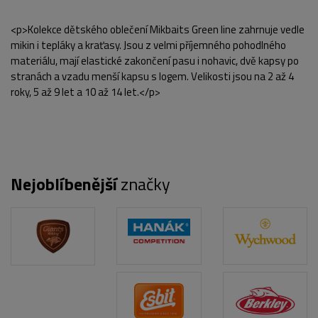
<p>Kolekce dětského oblečení Mikbaits Green line zahrnuje vedle
mikin i tepláky a kraťasy. Jsou z velmi příjemného pohodlného
materiálu, mají elastické zakončení pasu i nohavic, dvě kapsy po
stranách a vzadu menší kapsu s logem. Velikosti jsou na 2 až 4
roky, 5 až 9 let a 10 až 14 let.</p>
Nejoblíbenější
značky
POPIS PRODUKTU