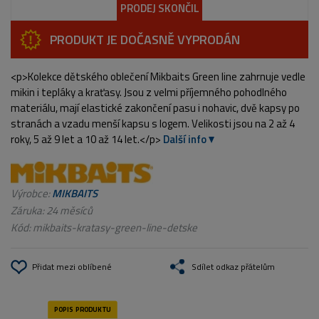
PRODEJ SKONČIL
PRODUKT JE DOČASNĚ VYPRODÁN
<p>Kolekce dětského oblečení Mikbaits Green line zahrnuje vedle
mikin i tepláky a kraťasy. Jsou z velmi příjemného pohodlného
materiálu, mají elastické zakončení pasu i nohavic, dvě kapsy po
stranách a vzadu menší kapsu s logem. Velikosti jsou na 2 až 4
roky, 5 až 9 let a 10 až 14 let.</p>
Další info
Výrobce:
MIKBAITS
Záruka: 24 měsíců
Kód:
mikbaits-kratasy-green-line-detske
Přidat mezi oblíbené
Sdílet odkaz přátelům