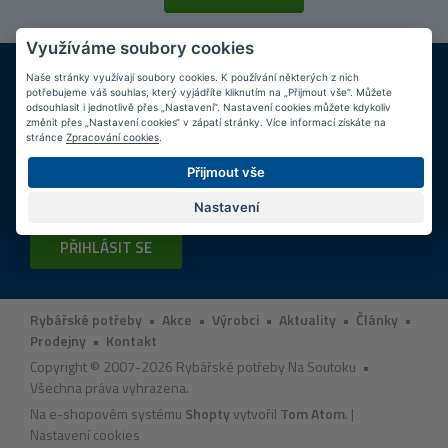
Využíváme soubory cookies
DOPRAVA ZDARMA
KAMENNÉ PRODEJNY
Naše stránky využívají soubory cookies. K používání některých z nich
Při nákupu nad 2 000 Kč
Jsme na trhu více než 10 let
potřebujeme váš souhlas, který vyjádříte kliknutím na „Přijmout vše“. Můžete
odsouhlasit i jednotlivě přes „Nastavení“. Nastavení cookies můžete kdykoliv
změnit přes „Nastavení cookies“ v zápatí stránky. Více informací získáte na
Tipy
k nákupu
stránce
Zpracování cookies
.
Přijmout vše
Napište nám svůj e-mail a my vás budeme informovat
max.
1x týdně
o zajímavých nabídkách!
Nastavení
PŘIHLÁSIT SE
Rybářské potřeby
•
Akce
•
Výrobci
•
Aktuality
•
Články
•
Prodejny
•
Kontakt
Copyright © 2007-2026 Rybářské potřeby Na Soutoku •
Všechna práva vyhrazena.
Na e-shopovém systému
Shopty
vytvořil
Tom Atom
. |
Nastavení cookies