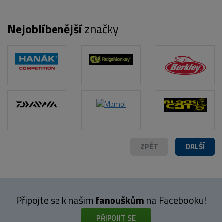
Nejoblíbenější
značky
POPIS PRODUKTU
ZPĚT
DALŠÍ
Připojte se k našim
fanouškům
na Facebooku!
PŘIPOJIT SE