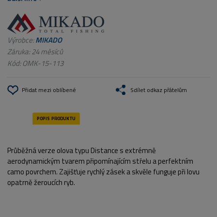
Výrobce:
MIKADO
Záruka: 24 měsíců
Kód:
OMK-15-113
Přidat mezi oblíbené
Sdílet odkaz přátelům
Průběžná verze olova typu Distance s extrémně
aerodynamickým tvarem připomínajícím střelu a perfektním
camo povrchem. Zajišťuje rychlý zásek a skvěle funguje při lovu
opatrně žeroucích ryb.