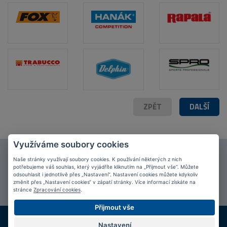
ZPĚT
DALŠÍ
Využíváme soubory cookies
Připojte se k našim
fanouškům
na Facebooku!
Naše stránky využívají soubory cookies. K používání některých z nich
potřebujeme váš souhlas, který vyjádříte kliknutím na „Přijmout vše“. Můžete
odsouhlasit i jednotlivě přes „Nastavení“. Nastavení cookies můžete kdykoliv
PŘIPOJIT SE
změnit přes „Nastavení cookies“ v zápatí stránky. Více informací získáte na
stránce
Zpracování cookies
.
Přijmout vše
DOPRAVA ZDARMA
KAMENNÉ PRODEJNY
Nastavení