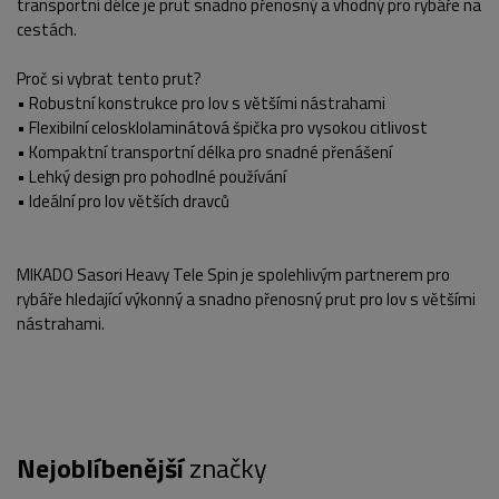
transportní délce je prut snadno přenosný a vhodný pro rybáře na
cestách.
Proč si vybrat tento prut?
• Robustní konstrukce pro lov s většími nástrahami
• Flexibilní celosklolaminátová špička pro vysokou citlivost
• Kompaktní transportní délka pro snadné přenášení
• Lehký design pro pohodlné používání
• Ideální pro lov větších dravců
MIKADO Sasori Heavy Tele Spin je spolehlivým partnerem pro
rybáře hledající výkonný a snadno přenosný prut pro lov s většími
nástrahami.
POPIS PRODUKTU
FOTO (7)
Nejoblíbenější
značky