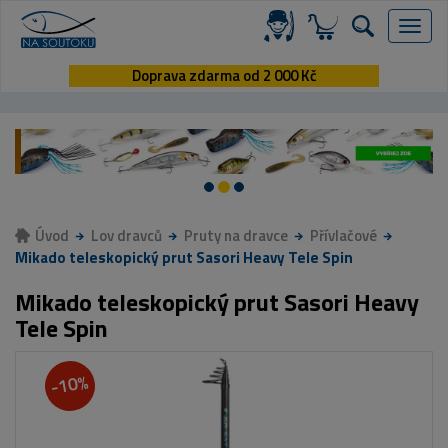
Menu
Doprava zdarma od 2 000 Kč
Úvod
Lov dravců
Pruty na dravce
Přívlačové
Mikado teleskopický prut Sasori Heavy Tele Spin
Mikado teleskopický prut Sasori Heavy
Tele Spin
-10%