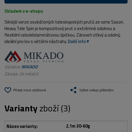
Skladem v e-shopu
Silnější verze osvědčených teleskopických prutů ze serie Sasori.
Heavy Tele Spin je kompozitový prut s extrémně odolnou a
flexibilní celosklolaminátovou špičkou. Zároveň citlivý a odolný,
ideální pro lov s většími nástrahy.
Další info
Výrobce:
MIKADO
Záruka: 24 měsíců
Přidat mezi oblíbené
Sdílet odkaz přátelům
Varianty
zboží (3)
2,1m 30-60g