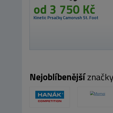
4kg -
ice
 Kč
Nejoblíbenější
značk