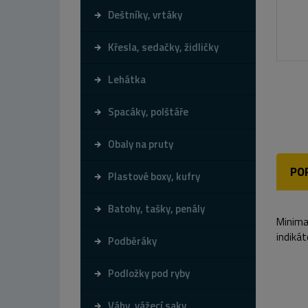
Deštníky, vrtáky
Křesla, sedačky, židličky
Lehátka
Spacáky, polštáře
Obaly na pruty
PO
Plastové boxy, kufry
Batohy, tašky, penály
Minimal
indikát
Podběráky
Podložky pod ryby
Váhy, vážecí saky