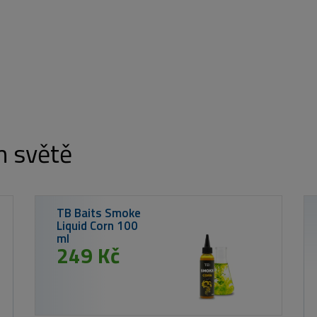
m světě
W
n
S
F
#