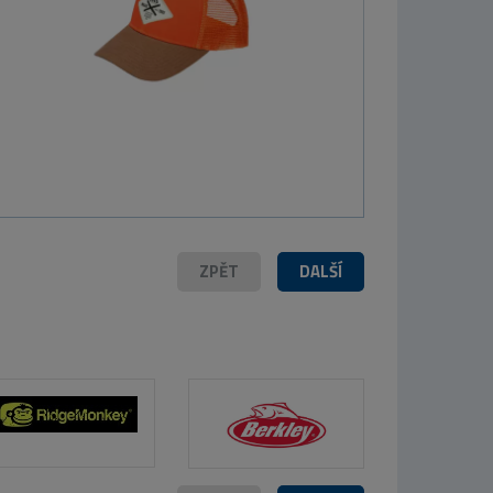
MIVARDI Prut
Entrix 360H
3,6m 12ft 3lb 2-
díl
1 169 Kč
ZPĚT
DALŠÍ