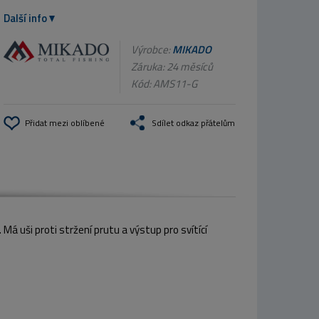
Další info
Výrobce:
MIKADO
Záruka: 24 měsíců
Kód:
AMS11-G
Přidat mezi oblíbené
Sdílet odkaz přátelům
á uši proti stržení prutu a výstup pro svítící