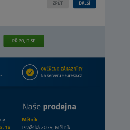
ZPĚT
DALŠÍ
PŘIPOJIT SE
OVĚŘENO ZÁKAZNÍKY
e-
Na serveru Heuréka.cz
Naše
prodejna
 my
Mělník
x. 1x
Pražská 2079, Mělník