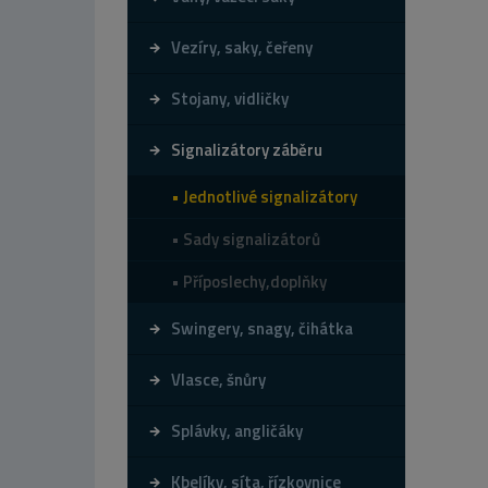
Vezíry, saky, čeřeny
Stojany, vidličky
Signalizátory záběru
Jednotlivé signalizátory
Sady signalizátorů
Příposlechy,doplňky
Swingery, snagy, čihátka
Vlasce, šnůry
Splávky, angličáky
Kbelíky, síta, řízkovnice