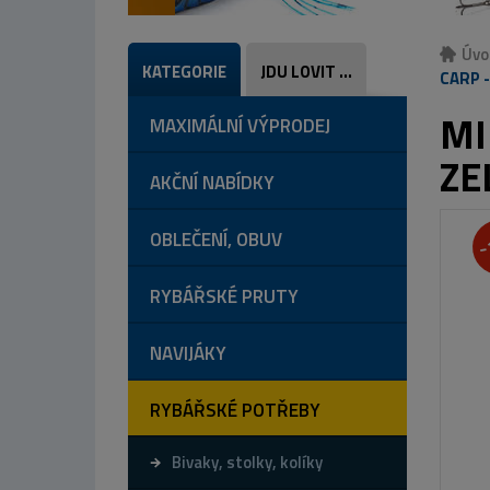
Úvo
KATEGORIE
JDU LOVIT ...
CARP -
MI
MAXIMÁLNÍ VÝPRODEJ
ZE
AKČNÍ NABÍDKY
OBLEČENÍ, OBUV
-
RYBÁŘSKÉ PRUTY
NAVIJÁKY
RYBÁŘSKÉ POTŘEBY
Bivaky, stolky, kolíky