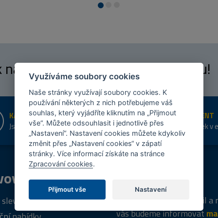
 k našim
fanouškům
na Facebooku!
Využíváme soubory cookies
Naše stránky využívají soubory cookies. K
používání některých z nich potřebujeme váš
souhlas, který vyjádříte kliknutím na „Přijmout
KAMENNÉ PRODEJNY
ŠIROKÝ SORTIMENT
vše“. Můžete odsouhlasit i jednotlivě přes
Jsme na trhu více než 10 let
Přes 20 tis. položek v 
„Nastavení“. Nastavení cookies můžete kdykoliv
shopu
změnit přes „Nastavení cookies“ v zápatí
stránky. Více informací získáte na stránce
Zpracování cookies
.
vový
program
Tipy
k nákupu
Přijmout vše
Nastavení
Napište nám svůj e-mail a
 sleva za registraci
vás budeme informovat
ma
ční nabídky