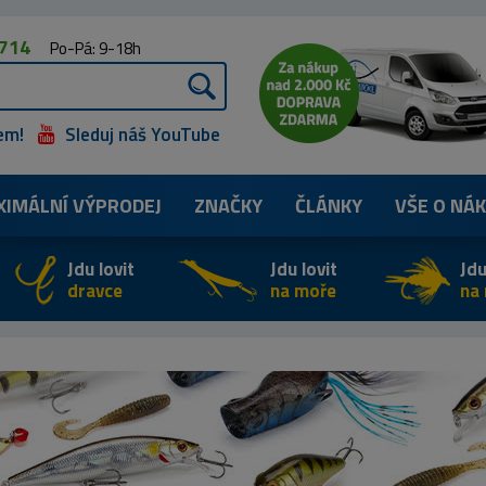
 714
Po-Pá: 9-18h
em!
Sleduj náš YouTube
XIMÁLNÍ
VÝPRODEJ
ZNAČKY
ČLÁNKY
VŠE O NÁ
Jdu lovit
Jdu lovit
Jdu
dravce
na moře
na