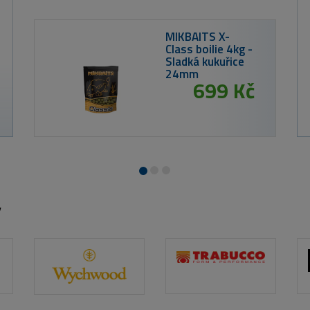
209 Kč
Stolní rybářský kalendář na rok 2026
y