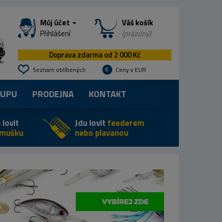
Můj účet
Váš košík
Přihlášení
(prázdný)
Doprava zdarma od 2 000 Kč
Seznam oblíbených
Ceny v EUR
KUPU
PRODEJNA
KONTAKT
 lovit
Jdu lovit
feederem
 mušku
nebo plavanou