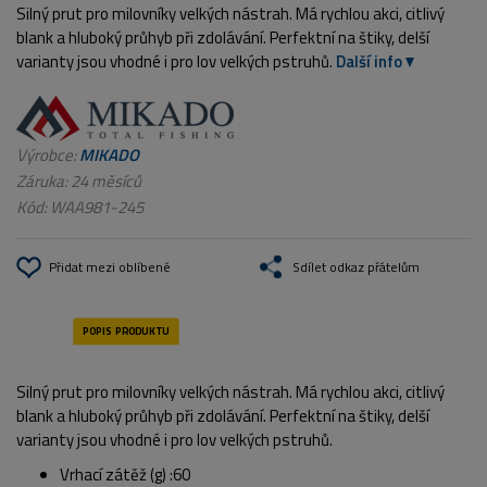
Silný prut pro milovníky velkých nástrah. Má rychlou akci, citlivý
blank a hluboký průhyb při zdolávání. Perfektní na štiky, delší
varianty jsou vhodné i pro lov velkých pstruhů.
Další info
Výrobce:
MIKADO
Záruka: 24 měsíců
Kód:
WAA981-245
Přidat mezi oblíbené
Sdílet odkaz přátelům
Silný prut pro milovníky velkých nástrah. Má rychlou akci, citlivý
blank a hluboký průhyb při zdolávání. Perfektní na štiky, delší
varianty jsou vhodné i pro lov velkých pstruhů.
Vrhací zátěž (g) :60