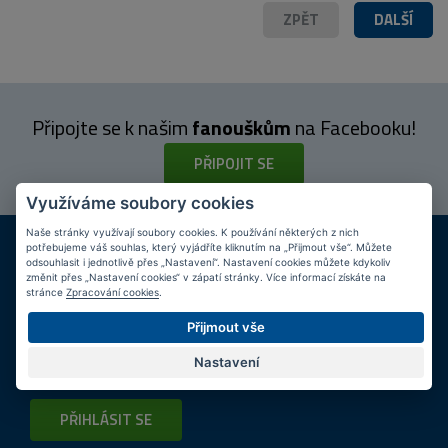
ZPĚT
DALŠÍ
Připojte se k našim
fanouškům
na Facebooku!
PŘIPOJIT SE
Využíváme soubory cookies
Naše stránky využívají soubory cookies. K používání některých z nich
DOPRAVA ZDARMA
KAMENNÉ PRODEJNY
potřebujeme váš souhlas, který vyjádříte kliknutím na „Přijmout vše“. Můžete
Při nákupu nad 2 000 Kč
Jsme na trhu více než 10 let
odsouhlasit i jednotlivě přes „Nastavení“. Nastavení cookies můžete kdykoliv
změnit přes „Nastavení cookies“ v zápatí stránky. Více informací získáte na
stránce
Zpracování cookies
.
Tipy
k nákupu
Přijmout vše
Napište nám svůj e-mail a my vás budeme informovat
max.
Nastavení
1x týdně
o zajímavých nabídkách!
PŘIHLÁSIT SE