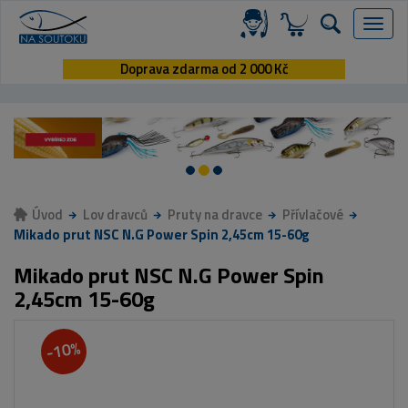
Menu
Doprava zdarma od 2 000 Kč
Úvod
Lov dravců
Pruty na dravce
Přívlačové
Mikado prut NSC N.G Power Spin 2,45cm 15-60g
Mikado prut NSC N.G Power Spin
2,45cm 15-60g
-10%