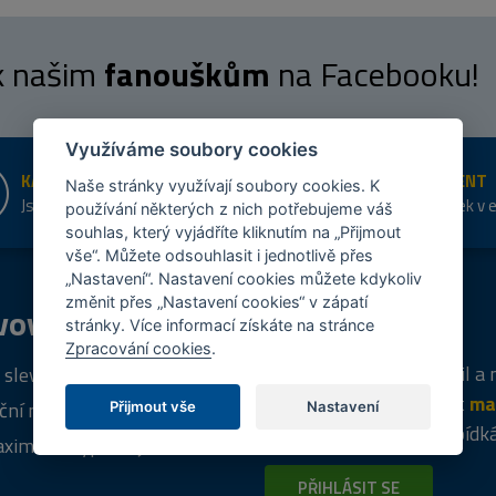
 k našim
fanouškům
na Facebooku!
Využíváme soubory cookies
KAMENNÉ PRODEJNY
ŠIROKÝ SORTIMENT
Naše stránky využívají soubory cookies. K
Jsme na trhu více než 10 let
Přes 20 tis. položek v 
používání některých z nich potřebujeme váš
shopu
souhlas, který vyjádříte kliknutím na „Přijmout
vše“. Můžete odsouhlasit i jednotlivě přes
„Nastavení“. Nastavení cookies můžete kdykoliv
změnit přes „Nastavení cookies“ v zápatí
vový
program
Tipy
k nákupu
stránky. Více informací získáte na stránce
Zpracování cookies
.
Napište nám svůj e-mail a
 sleva za registraci
vás budeme informovat
ma
ční nabídky
Přijmout vše
Nastavení
týdně
o zajímavých nabídk
ximální výprodej
PŘIHLÁSIT SE