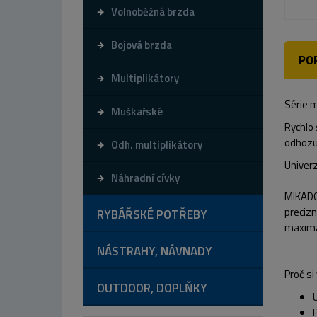
Volnoběžná brzda
Bojová brzda
PO
Multiplikátory
Série m
Muškařské
Rychlo 
odhozu
Odh. multiplikátory
Univerz
Náhradní cívky
MIKADO 
preciz
RYBÁŘSKÉ POTŘEBY
maximál
NÁSTRAHY, NÁVNADY
Proč s
OUTDOOR, DOPLŇKY