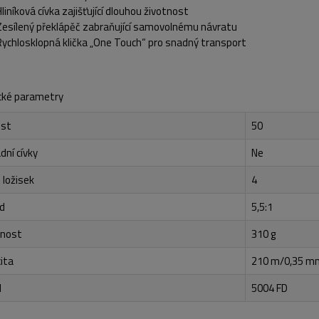
Hliníková cívka zajišťující dlouhou životnost
Zesílený překlápěč zabraňující samovolnému návratu
Rychlosklopná klička „One Touch“ pro snadný transport
cké parametry
ost
50
dní cívky
Ne
 ložisek
4
d
5,5:1
nost
310 g
ita
210 m/0,35 m
l
5004 FD