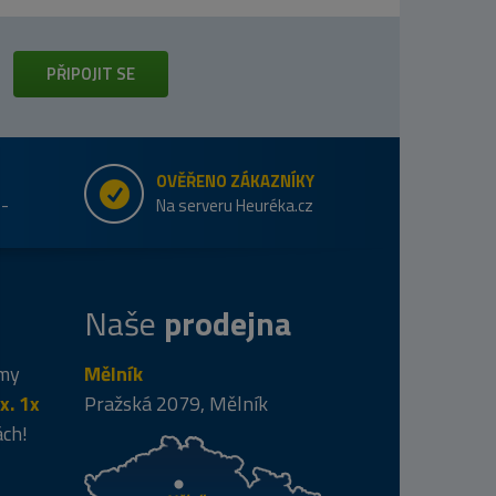
PŘIPOJIT SE
OVĚŘENO ZÁKAZNÍKY
e-
Na serveru Heuréka.cz
Naše
prodejna
 my
Mělník
x. 1x
Pražská 2079, Mělník
ách!