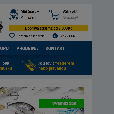
Můj účet
Váš košík
Přihlášení
(prázdný)
Doprava zdarma od 2 000 Kč
Seznam oblíbených
Ceny v EUR
KUPU
PRODEJNA
KONTAKT
 lovit
Jdu lovit
feederem
 mušku
nebo plavanou