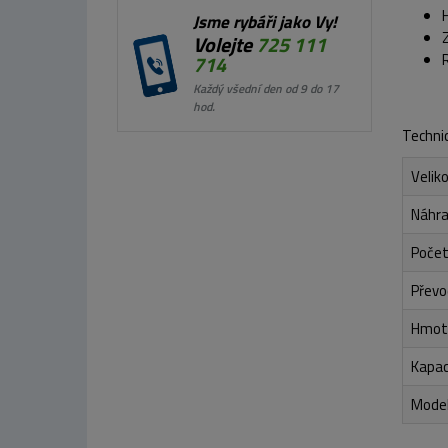
Jsme rybáři jako Vy!
Volejte
725 111
714
Každý všední den od 9 do 17
hod.
Techni
Velik
Náhra
Počet
Převo
Hmot
Kapac
Mode