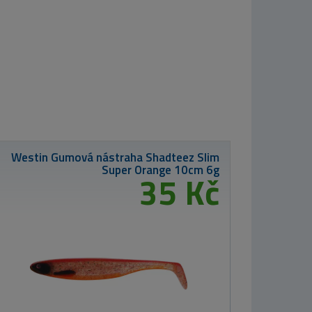
Nikl Esence Corn
50ml
od 350 Kč
 Kč
Okuma Navi
 St. Foot
8K