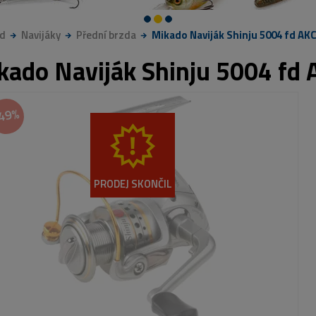
d
Navijáky
Přední brzda
Mikado Naviják Shinju 5004 fd AK
kado Naviják Shinju 5004 fd
49%
PRODEJ SKONČIL