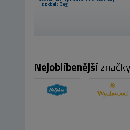
Corn 15+20mm,
250ml
od 155 Kč
Nejoblíbenější
značk