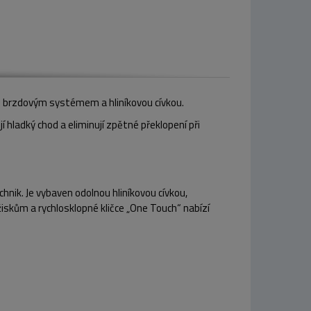
ím brzdovým systémem a hliníkovou cívkou.
í hladký chod a eliminují zpětné překlopení při
hnik. Je vybaven odolnou hliníkovou cívkou,
skům a rychlosklopné kličce „One Touch“ nabízí