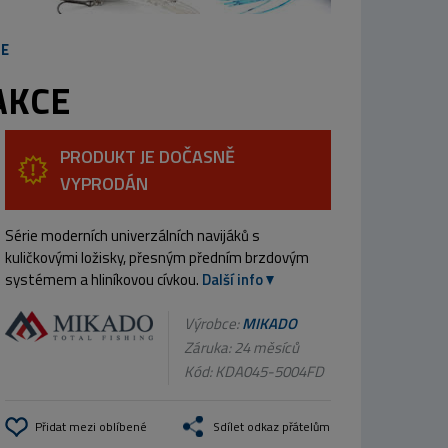
CE
 AKCE
PRODUKT JE DOČASNĚ
VYPRODÁN
Série moderních univerzálních navijáků s
kuličkovými ložisky, přesným předním brzdovým
systémem a hliníkovou cívkou.
Další info
Výrobce:
MIKADO
Záruka: 24 měsíců
Kód:
KDA045-5004FD
Přidat mezi oblíbené
Sdílet odkaz přátelům