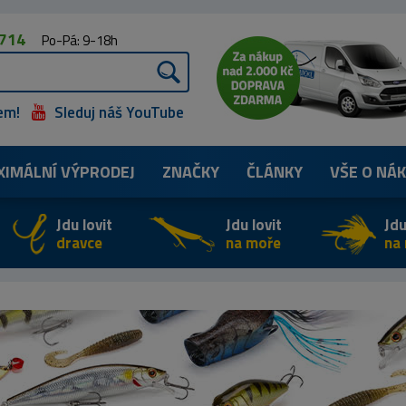
 714
Po-Pá: 9-18h
em!
Sleduj náš YouTube
XIMÁLNÍ
VÝPRODEJ
ZNAČKY
ČLÁNKY
VŠE O NÁ
Jdu lovit
Jdu lovit
Jdu
dravce
na moře
na