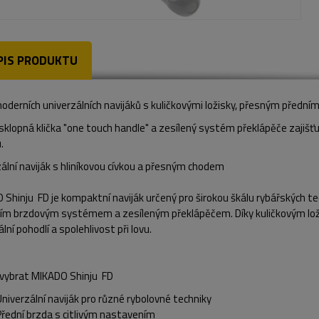
PIS PRODUKTU
oderních univerzálních navijáků s kuličkovými ložisky, přesným předn
sklopná klička "one touch handle" a zesílený systém překlápěče zajišťuj
.
ální naviják s hliníkovou cívkou a přesným chodem
Shinju FD je kompaktní naviják určený pro širokou škálu rybářských tec
ním brzdovým systémem a zesíleným překlápěčem. Díky kuličkovým loži
ní pohodlí a spolehlivost při lovu.
i vybrat MIKADO Shinju FD
Univerzální naviják pro různé rybolovné techniky
Přední brzda s citlivým nastavením