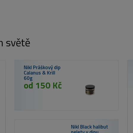
m světě
á nástraha Shadteez Slim
Super Orange 10cm 6g
35 Kč
od 3 750
Kinetic Prsačky Camorush