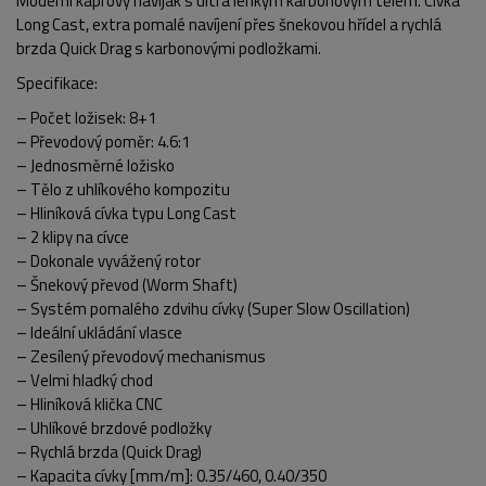
Moderní kaprový naviják s ultra lehkým karbonovým tělem. Cívka
Long Cast, extra pomalé navíjení přes šnekovou hřídel a rychlá
brzda Quick Drag s karbonovými podložkami.
Specifikace:
– Počet ložisek: 8+1
– Převodový poměr: 4.6:1
– Jednosměrné ložisko
– Tělo z uhlíkového kompozitu
– Hliníková cívka typu Long Cast
– 2 klipy na cívce
– Dokonale vyvážený rotor
– Šnekový převod (Worm Shaft)
– Systém pomalého zdvihu cívky (Super Slow Oscillation)
– Ideální ukládání vlasce
– Zesílený převodový mechanismus
– Velmi hladký chod
– Hliníková klička CNC
POPIS PRODUKTU
FOTO (6)
– Uhlíkové brzdové podložky
– Rychlá brzda (Quick Drag)
– Kapacita cívky [mm/m]: 0.35/460, 0.40/350