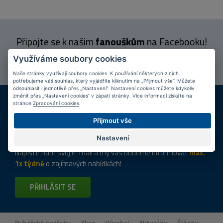
Připojte se k našim
fanouškům
na Facebooku!
PŘIPOJIT SE
Využíváme soubory cookies
Naše stránky využívají soubory cookies. K používání některých z nich
potřebujeme váš souhlas, který vyjádříte kliknutím na „Přijmout vše“. Můžete
odsouhlasit i jednotlivě přes „Nastavení“. Nastavení cookies můžete kdykoliv
DOPRAVA ZDARMA
KAMENNÉ PRODEJNY
změnit přes „Nastavení cookies“ v zápatí stránky. Více informací získáte na
stránce
Zpracování cookies
.
Při nákupu nad 2 000 Kč
Jsme na trhu více než 10 let
Přijmout vše
Tipy
k nákupu
Nastavení
Napište nám svůj e-mail a my vás budeme informovat
max.
1x týdně
o zajímavých nabídkách!
PŘIHLÁSIT SE
Rybářské potřeby
•
Akce
•
Výrobci
•
Aktuality
•
Články
•