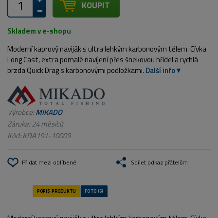
KOUPIT
Skladem v e-shopu
Moderní kaprový naviják s ultra lehkým karbonovým tělem. Cívka
Long Cast, extra pomalé navíjení přes šnekovou hřídel a rychlá
brzda Quick Drag s karbonovými podložkami.
Další info
Výrobce:
MIKADO
Záruka: 24 měsíců
Kód:
KDA191-10009
Přidat mezi oblíbené
Sdílet odkaz přátelům