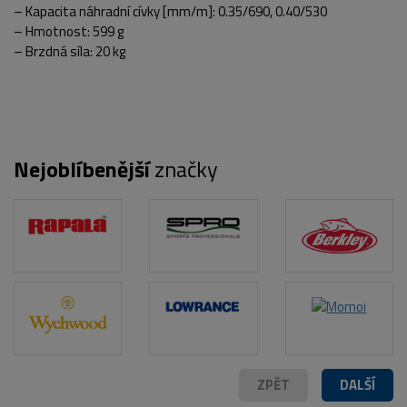
– Kapacita náhradní cívky [mm/m]: 0.35/690, 0.40/530
– Hmotnost: 599 g
– Brzdná síla: 20 kg
Nejoblíbenější
značky
ZPĚT
DALŠÍ