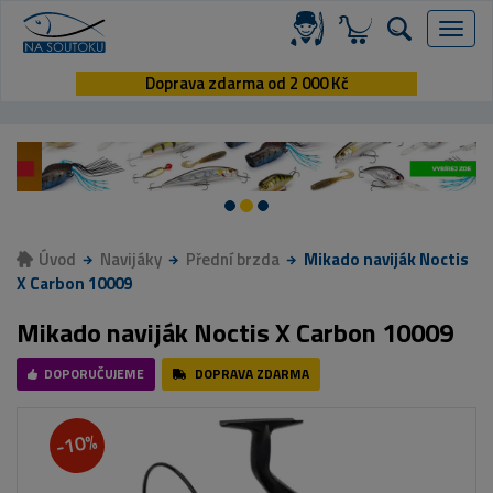
Menu
Doprava zdarma od 2 000 Kč
Úvod
Navijáky
Přední brzda
Mikado naviják Noctis
X Carbon 10009
Mikado naviják Noctis X Carbon 10009
DOPORUČUJEME
DOPRAVA ZDARMA
-10%