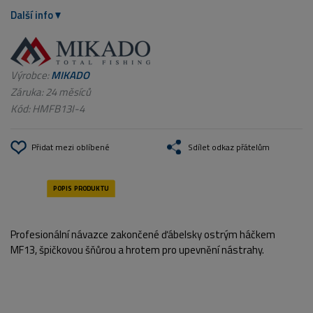
Další info
Výrobce:
MIKADO
Záruka: 24 měsíců
Kód:
HMFB13I-4
Přidat mezi oblíbené
Sdílet odkaz přátelům
Profesionální návazce zakončené ďábelsky ostrým háčkem
MF13, špičkovou šňůrou a hrotem pro upevnění nástrahy.