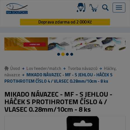
Menu
Doprava zdarma od 2 000 Kč
Úvod
Lov feeder/match
Tvorba návazců
Háčky,
návazce
MIKADO NÁVAZEC - MF - S JEHLOU - HÁČEK S
PROTIHROTEM ČÍSLO 4 / VLASEC 0.28mm/10cm - 8 ks
MIKADO NÁVAZEC - MF - S JEHLOU -
HÁČEK S PROTIHROTEM ČÍSLO 4 /
VLASEC 0.28mm/10cm - 8 ks