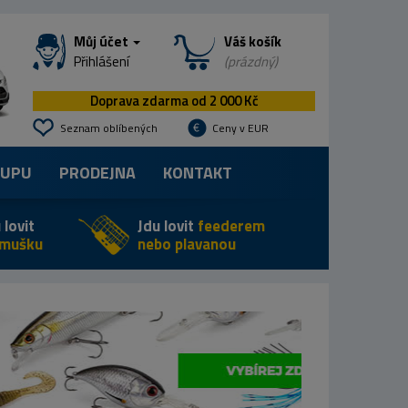
Můj účet
Váš košík
Přihlášení
(prázdný)
Doprava zdarma od 2 000 Kč
Seznam oblíbených
Ceny v EUR
KUPU
PRODEJNA
KONTAKT
 lovit
Jdu lovit
feederem
 mušku
nebo plavanou