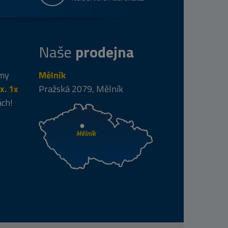
Naše
prodejna
 my
Mělník
x. 1x
Pražská 2079, Mělník
ách!