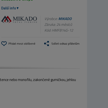
Další info
Výrobce:
MIKADO
Záruka: 24 měsíců
Kód:
HMFB14G-12
Přidat mezi oblíbené
Sdílet odkaz přátelům
etence nebo monofilu, zakončené gumičkou, jehlou