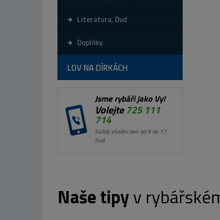
Literatura, Dvd
Doplňky
LOV NA DÍRKÁCH
Jsme rybáři jako Vy!
Volejte
725 111
714
Každý všední den od 9 do 17
hod.
Naše tipy
v rybářské