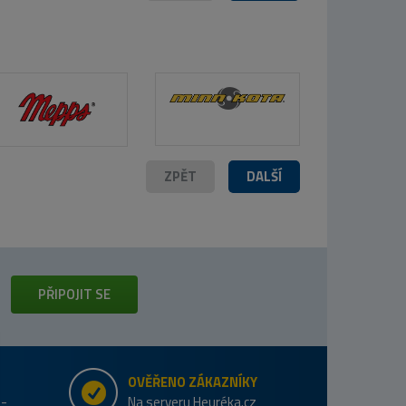
ZPĚT
DALŠÍ
PŘIPOJIT SE
OVĚŘENO ZÁKAZNÍKY
e-
Na serveru Heuréka.cz