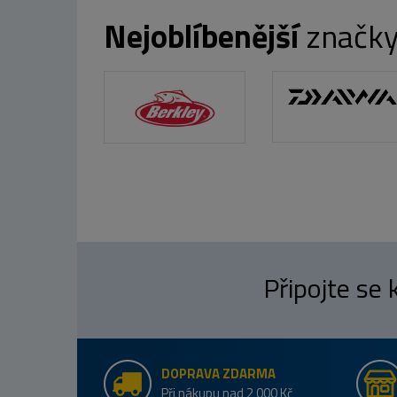
Nejoblíbenější
značk
Připojte se
DOPRAVA ZDARMA
Při nákupu nad 2 000 Kč