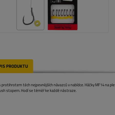
PIS PRODUKTU
s protihrotem těch nejpevnějších návazců v nabídce. Háčky MF14 na pl
ush stopem. Hodí se téměř ke každé nástraze.