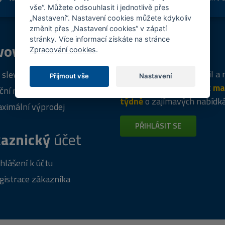
shopu
vše“. Můžete odsouhlasit i jednotlivě přes
„Nastavení“. Nastavení cookies můžete kdykoliv
změnit přes „Nastavení cookies“ v zápatí
stránky. Více informací získáte na stránce
vový
program
Tipy
k nákupu
Zpracování cookies
.
Napište nám svůj e-mail a
 sleva za registraci
Přijmout vše
Nastavení
vás budeme informovat
ma
ční nabídky
týdně
o zajímavých nabídk
ximální výprodej
PŘIHLÁSIT SE
aznický
účet
ihlášení k účtu
gistrace zákazníka