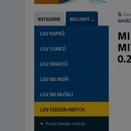
Úvo
KATEGORIE
JDU LOVIT ...
WIHÁČE
MI
LOV KAPRŮ
MI
LOV SUMCŮ
0.
LOV DRAVCŮ
LOV NA MOŘI
LOV NA MUŠKU
LOV FEEDER/MATCH
Pruty feeder, match