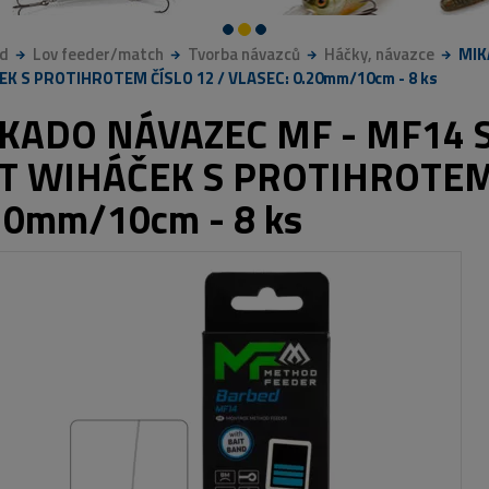
d
Lov feeder/match
Tvorba návazců
Háčky, návazce
MIK
K S PROTIHROTEM ČÍSLO 12 / VLASEC: 0.20mm/10cm - 8 ks
KADO NÁVAZEC MF - MF14 
T WIHÁČEK S PROTIHROTEM 
20mm/10cm - 8 ks