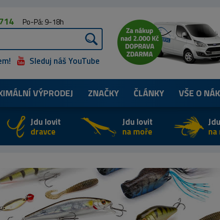
 714
Po-Pá: 9-18h
em!
Sleduj náš YouTube
XIMÁLNÍ
VÝPRODEJ
ZNAČKY
ČLÁNKY
VŠE O NÁ
Jdu lovit
Jdu lovit
Jdu
dravce
na moře
na