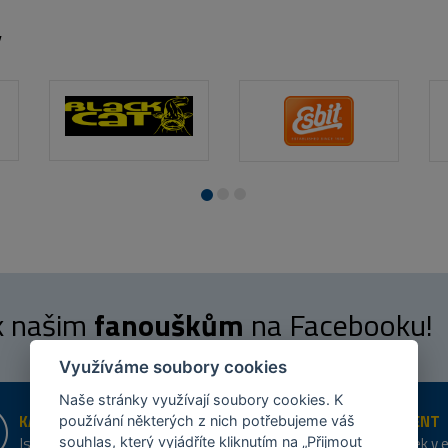
y
 k našim
fanouškům
na Facebooku!
Využíváme soubory cookies
Naše stránky využívají soubory cookies. K
KAMENNÉ PRODEJNY
ŠIROKÝ SORTIMENT
používání některých z nich potřebujeme váš
Jsme na trhu více než 10 let
Přes 20 tis. položek v 
souhlas, který vyjádříte kliknutím na „Přijmout