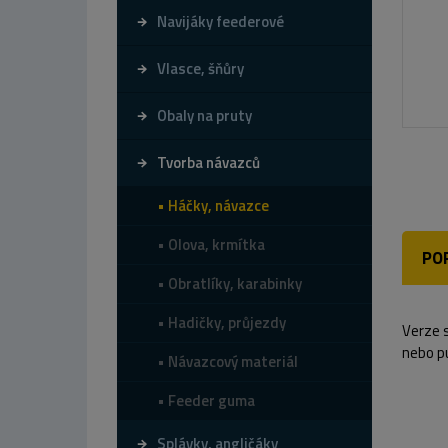
Navijáky feederové
Vlasce, šňůry
Obaly na pruty
Tvorba návazců
Háčky, návazce
Olova, krmítka
PO
Obratlíky, karabinky
Hadičky, průjezdy
Verze 
nebo p
Návazcový materiál
Feeder guma
Splávky, angličáky