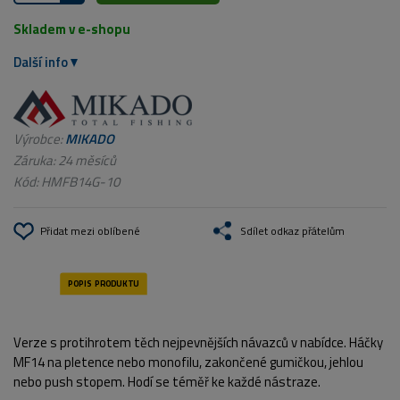
Skladem v e-shopu
Další info
Výrobce:
MIKADO
Záruka: 24 měsíců
Kód:
HMFB14G-10
Přidat mezi oblíbené
Sdílet odkaz přátelům
Verze s protihrotem těch nejpevnějších návazců v nabídce. Háčky
MF14 na pletence nebo monofilu, zakončené gumičkou, jehlou
nebo push stopem. Hodí se téměř ke každé nástraze.