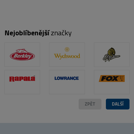
Nejoblíbenější
značky
POPIS PRODUKTU
ZPĚT
DALŠÍ