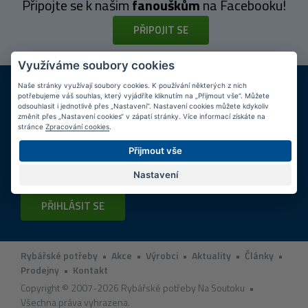
Připojte se k našim
fanouškům
na Facebooku!
PŘIPOJIT SE
Využíváme soubory cookies
DOPRAVA ZDARMA
KAMENNÉ PRODEJNY
Naše stránky využívají soubory cookies. K používání některých z nich
Při nákupu nad 2 000 Kč
Jsme na trhu více než 10 let
potřebujeme váš souhlas, který vyjádříte kliknutím na „Přijmout vše“. Můžete
odsouhlasit i jednotlivě přes „Nastavení“. Nastavení cookies můžete kdykoliv
změnit přes „Nastavení cookies“ v zápatí stránky. Více informací získáte na
Tipy
k nákupu
stránce
Zpracování cookies
.
Přijmout vše
Napište nám svůj e-mail a my vás budeme informovat
max.
1x týdně
o zajímavých nabídkách!
Nastavení
PŘIHLÁSIT SE
Rybářské potřeby
•
Akce
•
Výrobci
•
Aktuality
•
Články
•
Prodejny
•
Kontakt
Copyright © 2007-2026 Rybářské potřeby Na Soutoku •
Všechna práva vyhrazena.