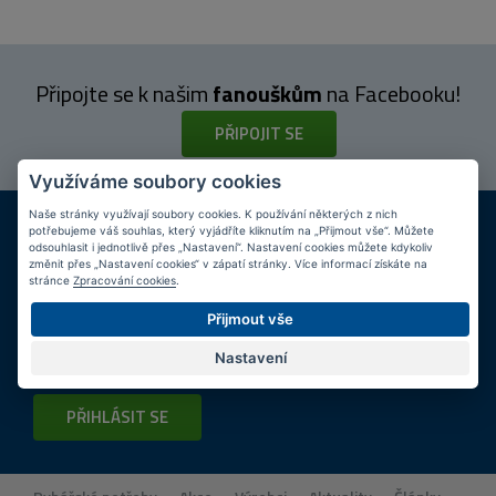
Připojte se k našim
fanouškům
na Facebooku!
PŘIPOJIT SE
Využíváme soubory cookies
DOPRAVA ZDARMA
KAMENNÉ PRODEJNY
Naše stránky využívají soubory cookies. K používání některých z nich
potřebujeme váš souhlas, který vyjádříte kliknutím na „Přijmout vše“. Můžete
Při nákupu nad 2 000 Kč
Jsme na trhu více než 10 let
odsouhlasit i jednotlivě přes „Nastavení“. Nastavení cookies můžete kdykoliv
změnit přes „Nastavení cookies“ v zápatí stránky. Více informací získáte na
stránce
Zpracování cookies
.
Tipy
k nákupu
Přijmout vše
Napište nám svůj e-mail a my vás budeme informovat
max.
Nastavení
1x týdně
o zajímavých nabídkách!
PŘIHLÁSIT SE