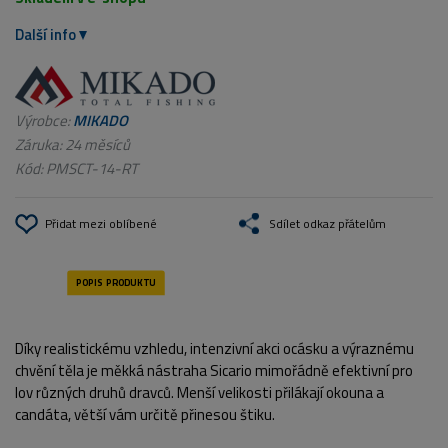
Další info
Výrobce:
MIKADO
Záruka: 24 měsíců
Kód:
PMSCT-14-RT
Přidat mezi oblíbené
Sdílet odkaz přátelům
Díky realistickému vzhledu, intenzivní akci ocásku a výraznému
chvění těla je měkká nástraha Sicario mimořádně efektivní pro
lov různých druhů dravců. Menší velikosti přilákají okouna a
candáta, větší vám určitě přinesou štiku.