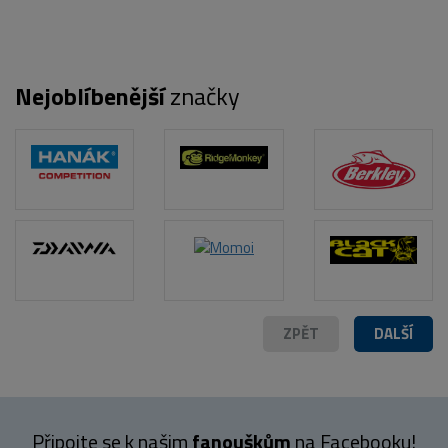
Nejoblíbenější
značky
POPIS PRODUKTU
ZPĚT
DALŠÍ
Připojte se k našim
fanouškům
na Facebooku!