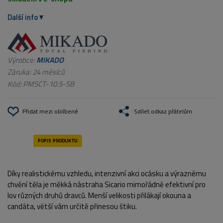
Další info
Výrobce:
MIKADO
Záruka: 24 měsíců
Kód:
PMSCT-10.5-SB
Přidat mezi oblíbené
Sdílet odkaz přátelům
Díky realistickému vzhledu, intenzivní akci ocásku a výraznému
chvění těla je měkká nástraha Sicario mimořádně efektivní pro
lov různých druhů dravců. Menší velikosti přilákají okouna a
candáta, větší vám určitě přinesou štiku.