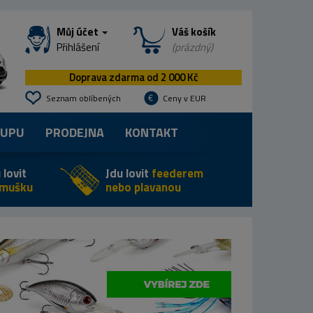
Můj účet
Váš košík
Přihlášení
(prázdný)
Doprava zdarma od 2 000 Kč
Seznam oblíbených
Ceny v EUR
KUPU
PRODEJNA
KONTAKT
 lovit
Jdu lovit
feederem
 mušku
nebo plavanou