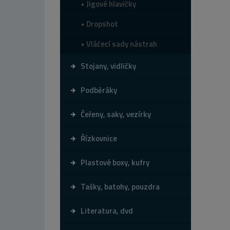
Jigové hlavičky
Dropshot
Vláčecí sady nástrah
Stojany, vidličky
Podběráky
Čeřeny, saky, vezírky
Řízkovnice
Plastové boxy, kufry
Tašky, batohy, pouzdra
Literatura, dvd