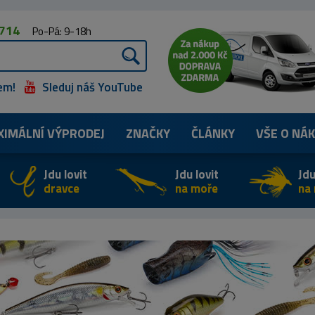
 714
Po-Pá: 9-18h
em!
Sleduj náš YouTube
XIMÁLNÍ
VÝPRODEJ
ZNAČKY
ČLÁNKY
VŠE O NÁ
Jdu lovit
Jdu lovit
Jdu
dravce
na moře
na