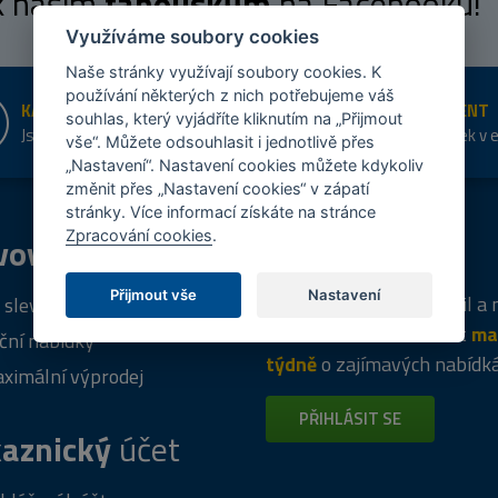
 k našim
fanouškům
na Facebooku!
Využíváme soubory cookies
Naše stránky využívají soubory cookies. K
používání některých z nich potřebujeme váš
KAMENNÉ PRODEJNY
ŠIROKÝ SORTIMENT
souhlas, který vyjádříte kliknutím na „Přijmout
Jsme na trhu více než 10 let
Přes 20 tis. položek v 
vše“. Můžete odsouhlasit i jednotlivě přes
shopu
„Nastavení“. Nastavení cookies můžete kdykoliv
změnit přes „Nastavení cookies“ v zápatí
stránky. Více informací získáte na stránce
Zpracování cookies
.
vový
program
Tipy
k nákupu
Přijmout vše
Nastavení
Napište nám svůj e-mail a
 sleva za registraci
vás budeme informovat
ma
ční nabídky
týdně
o zajímavých nabídk
ximální výprodej
PŘIHLÁSIT SE
aznický
účet