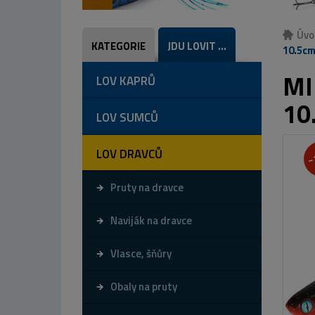
Úvo
KATEGORIE
JDU LOVIT ...
10.5cm
MI
LOV KAPRŮ
10
LOV SUMCŮ
LOV DRAVCŮ
-
Pruty na dravce
Naviják na dravce
Vlasce, šňůry
Obaly na pruty