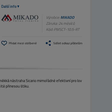
Další info
Výrobce:
MIKADO
Záruka: 24 měsíců
Kód:
PMSCT-10.5-RT
Přidat mezi oblíbené
Sdílet odkaz přátelům
 měkká nástraha Sicario mimořádně efektivní pro lov
itě přinesou štiku.