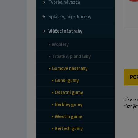
Tvorba návazců
Splávky, bóje, kačeny
Vláčecí nástrahy
Woblery
Třpytky, plandavky
Gumové nástrahy
PO
Gunki gumy
Ostatní gumy
Díky re
Berkley gumy
různých
Westin gumy
Keitech gumy