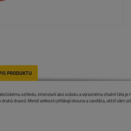
PIS PRODUKTU
alistickému vzhledu, intenzivní akci ocásku a výraznému chvění těla je
 druhů dravců. Menší velikosti přilákají okouna a candáta, větší vám urč