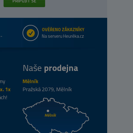
PŘIPOJIT SE
OVĚŘENO ZÁKAZNÍKY
e-
Na serveru Heuréka.cz
Naše
prodejna
 my
Mělník
x. 1x
Pražská 2079, Mělník
ách!