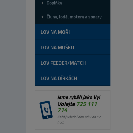
Doplňky
Čluny, lodě, motory a sonary
LOV NA MOŘI
LOV NA MUŠKU
LOV FEEDER/MATCH
LOV NA DÍRKÁCH
Jsme rybáři jako Vy!
Volejte
725 111
714
Každý všední den od 9 do 17
hod.