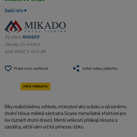
Další info
Výrobce:
MIKADO
Záruka: 24 měsíců
Kód:
PMSCT-10.5-BP
Přidat mezi oblíbené
Sdílet odkaz přátelům
Díky realistickému vzhledu, intenzivní akci ocásku a výraznému
chvění těla je měkká nástraha Sicario mimořádně efektivní pro
lov různých druhů dravců. Menší velikosti přilákají okouna a
candáta, větší vám určitě přinesou štiku.