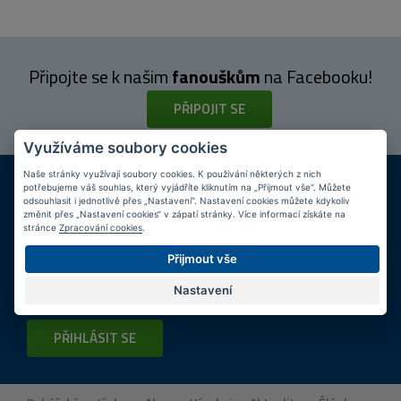
Připojte se k našim
fanouškům
na Facebooku!
PŘIPOJIT SE
Využíváme soubory cookies
DOPRAVA ZDARMA
KAMENNÉ PRODEJNY
Naše stránky využívají soubory cookies. K používání některých z nich
potřebujeme váš souhlas, který vyjádříte kliknutím na „Přijmout vše“. Můžete
Při nákupu nad 2 000 Kč
Jsme na trhu více než 10 let
odsouhlasit i jednotlivě přes „Nastavení“. Nastavení cookies můžete kdykoliv
změnit přes „Nastavení cookies“ v zápatí stránky. Více informací získáte na
stránce
Zpracování cookies
.
Tipy
k nákupu
Přijmout vše
Napište nám svůj e-mail a my vás budeme informovat
max.
Nastavení
1x týdně
o zajímavých nabídkách!
PŘIHLÁSIT SE