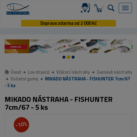
Menu
Doprava zdarma od 2 000 Kč
Úvod
Lov dravců
Vláčecí nástrahy
Gumové nástrahy
Ostatní gumy
MIKADO NÁSTRAHA - FISHUNTER 7cm/67
- 5 ks
MIKADO NÁSTRAHA - FISHUNTER
7cm/67 - 5 ks
-10%