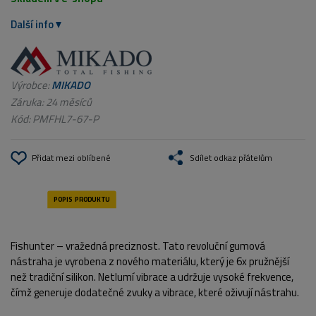
Další info
Výrobce:
MIKADO
Záruka: 24 měsíců
Kód:
PMFHL7-67-P
Přidat mezi oblíbené
Sdílet odkaz přátelům
Fishunter – vražedná preciznost. Tato revoluční gumová
nástraha je vyrobena z nového materiálu, který je 6x pružnější
než tradiční silikon. Netlumí vibrace a udržuje vysoké frekvence,
čímž generuje dodatečné zvuky a vibrace, které oživují nástrahu.