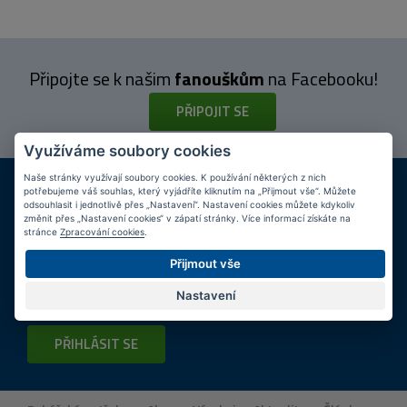
Připojte se k našim
fanouškům
na Facebooku!
PŘIPOJIT SE
Využíváme soubory cookies
DOPRAVA ZDARMA
KAMENNÉ PRODEJNY
Naše stránky využívají soubory cookies. K používání některých z nich
potřebujeme váš souhlas, který vyjádříte kliknutím na „Přijmout vše“. Můžete
Při nákupu nad 2 000 Kč
Jsme na trhu více než 10 let
odsouhlasit i jednotlivě přes „Nastavení“. Nastavení cookies můžete kdykoliv
změnit přes „Nastavení cookies“ v zápatí stránky. Více informací získáte na
stránce
Zpracování cookies
.
Tipy
k nákupu
Přijmout vše
Napište nám svůj e-mail a my vás budeme informovat
max.
Nastavení
1x týdně
o zajímavých nabídkách!
PŘIHLÁSIT SE