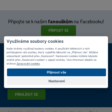
Připojte se k našim
fanouškům
na Facebooku!
PŘIPOJIT SE
Využíváme soubory cookies
DOPRAVA ZDARMA
KAMENNÉ PRODEJNY
Naše stránky využívají soubory cookies. K používání některých z nich
potřebujeme váš souhlas, který vyjádříte kliknutím na „Přijmout vše“. Můžete
Při nákupu nad 2 000 Kč
Jsme na trhu více než 10 let
odsouhlasit i jednotlivě přes „Nastavení“. Nastavení cookies můžete kdykoliv
změnit přes „Nastavení cookies“ v zápatí stránky. Více informací získáte na
stránce
Zpracování cookies
.
Tipy
k nákupu
Přijmout vše
Napište nám svůj e-mail a my vás budeme informovat
max.
Nastavení
1x týdně
o zajímavých nabídkách!
PŘIHLÁSIT SE