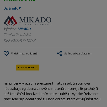
Další info
Výrobce:
MIKADO
Záruka: 24 měsíců
Kód:
PMFHL7-127-P
Přidat mezi oblíbené
Sdílet odkaz přátelům
Fishunter – vražedná preciznost. Tato revoluční gumová
nástraha je vyrobena z nového materiálu, který je 6x pružnější
než tradiční silikon. Netlumí vibrace a udržuje vysoké frekvence,
čímž generuje dodatečné zvuky a vibrace, které oživují nástrahu.