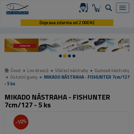
Menu
Doprava zdarma od 2 000 Kč
Úvod
Lov dravců
Vláčecí nástrahy
Gumové nástrahy
Ostatní gumy
MIKADO NÁSTRAHA - FISHUNTER 7cm/127
- 5 ks
MIKADO NÁSTRAHA - FISHUNTER
7cm/127 - 5 ks
-10%